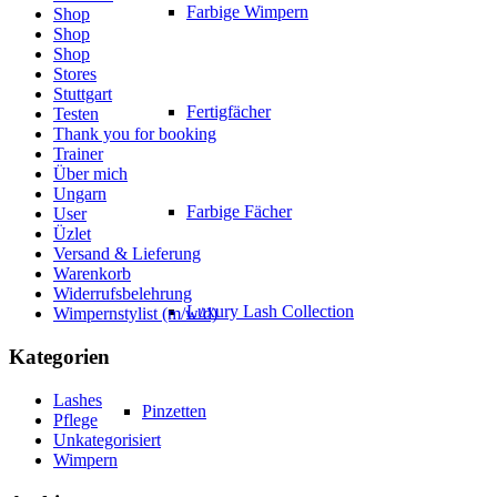
Farbige Wimpern
Shop
Shop
Shop
Stores
Stuttgart
Fertigfächer
Testen
Thank you for booking
Trainer
Über mich
Ungarn
Farbige Fächer
User
Üzlet
Versand & Lieferung
Warenkorb
Widerrufsbelehrung
Luxury Lash Collection
Wimpernstylist (m/w/d)
Kategorien
Lashes
Pinzetten
Pflege
Unkategorisiert
Wimpern