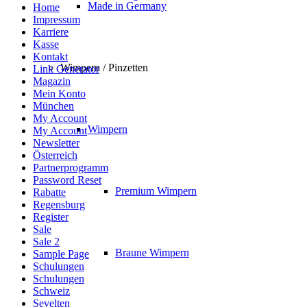
Made in Germany
Home
Impressum
Karriere
Kasse
Kontakt
Wimpern / Pinzetten
Link Generator
Magazin
Mein Konto
München
My Account
Wimpern
My Account
Newsletter
Österreich
Partnerprogramm
Password Reset
Premium Wimpern
Rabatte
Regensburg
Register
Sale
Sale 2
Braune Wimpern
Sample Page
Schulungen
Schulungen
Schweiz
Sevelten