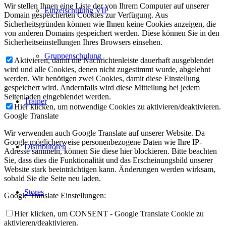
Wir stellen Ihnen eine Liste der von Ihrem Computer auf unserer
Einzelschulung VIP
Domain gespeicherten Cookies zur Verfügung. Aus
Sicherheitsgründen können wie Ihnen keine Cookies anzeigen, die
von anderen Domains gespeichert werden. Diese können Sie in den
Sicherheitseinstellungen Ihres Browsers einsehen.
Gruppenschulung
Aktivieren, damit die Nachrichtenleiste dauerhaft ausgeblendet
wird und alle Cookies, denen nicht zugestimmt wurde, abgelehnt
werden. Wir benötigen zwei Cookies, damit diese Einstellung
gespeichert wird. Andernfalls wird diese Mitteilung bei jedem
Seitenladen eingeblendet werden.
Trainer
Hier klicken, um notwendige Cookies zu aktivieren/deaktivieren.
Google Translate
Wir verwenden auch Google Translate auf unserer Website. Da
Google möglicherweise personenbezogene Daten wie Ihre IP-
Distributoren
Adresse sammeln, können Sie diese hier blockieren. Bitte beachten
Sie, dass dies die Funktionalität und das Erscheinungsbild unserer
Website stark beeinträchtigen kann. Änderungen werden wirksam,
sobald Sie die Seite neu laden.
Stores
Google Translate Einstellungen:
Hier klicken, um CONSENT - Google Translate Cookie zu
aktivieren/deaktivieren.