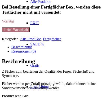
Alle Produkte
Bei Bestellung einer Fertigfächer Box, werden diese
Testfächer nicht mit versendet!
Vorrätig
EXIT
BARBELO
In den Warenkorb
TEST
Fan
Kategorien:
Alle Produkte
,
Fertigfächer
Menge
SALE %
Beschreibung
Rezensionen (0)
Beschreibung
Gratis
2 Fächer zum beurteilen der Qualität der Faser, Fächerfuß und
Symmetrie.
Fächer werden per Zufallsprinzip gewählt, daher können keine
Lash Lifting
Sonderwünsche berücksichtigt werden.
Produkt sehe Bild.