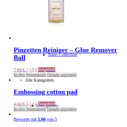
Rosegold Collection
Diamond Collection
Pinzetten Reiniger – Glue Remover
Nano Collection
Ball
Ursprünglicher
Aktueller
7,99
€
7,19
€
Angebot!
Preis
Preis
In den Warenkorb
Details anzeigen
war:
ist:
Alle Kategorien
7,99 €
7,19 €.
Embossing cotton pad
Ursprünglicher
Aktueller
4,60
€
4,14
€
Angebot!
Lash Lifting
Preis
Preis
In den Warenkorb
Details anzeigen
war:
ist:
4,60 €
4,14 €.
Bewertet mit
5.00
von 5