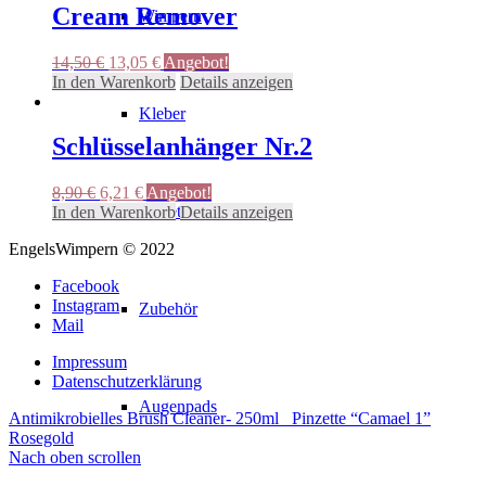
Cream Remover
Wimpern
Ursprünglicher
Aktueller
14,50
€
13,05
€
Angebot!
Preis
Preis
In den Warenkorb
Details anzeigen
war:
ist:
Kleber
14,50 €
13,05 €.
Schlüsselanhänger Nr.2
Ursprünglicher
Aktueller
8,90
€
6,21
€
Angebot!
Pinzetten
Preis
Preis
In den Warenkorb
Details anzeigen
war:
ist:
EngelsWimpern © 2022
8,90 €
6,21 €.
Facebook
Instagram
Zubehör
Mail
Impressum
Datenschutzerklärung
Augenpads
Antimikrobielles Brush Cleaner- 250ml
Pinzette “Camael 1”
Rosegold
Nach oben scrollen