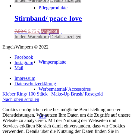
In den Warenkorb
Details anzeigen
war:
ist:
Pflegeprodukte
9,99 €
8,99 €.
Stirnband/ peace-love
Ursprünglicher
Aktueller
7,50
€
6,75
€
Angebot!
Kleberunterlage
Preis
Preis
In den Warenkorb
Details anzeigen
war:
ist:
EngelsWimpern © 2022
7,50 €
6,75 €.
Facebook
Wimpernplatte
Instagram
Mail
Impressum
Datenschutzerklärung
Werbematerial/ Accessoires
Kleber Ring/ 100 Stück
Make-Up Brush/ Rosegold
Nach oben scrollen
Cookies ermöglichen eine bestmögliche Bereitstellung unserer
Dienstleistungen. Wir nutzen Ihre Daten um die Zugriffe auf unsere
Sets
Website zu analysieren. Mit der Nutzung der Webseiten und
Services erklären Sie sich damit einverstanden, dass wir Cookies
verwenden. Details über die Nutzung der Daten finden Sie in