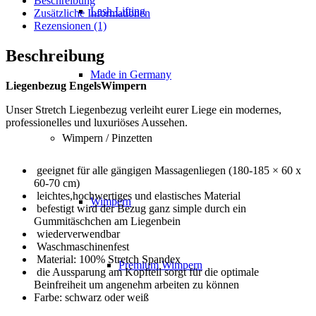
Beschreibung
Lash Lifting
Zusätzliche Informationen
Rezensionen (1)
Beschreibung
Made in Germany
Liegenbezug EngelsWimpern
Unser Stretch Liegenbezug verleiht eurer Liege ein modernes,
professionelles und luxuriöses Aussehen.
Wimpern / Pinzetten
geeignet für alle gängigen Massagenliegen (180-185 × 60 x
60-70 cm)
leichtes,hochwertiges und elastisches Material
Wimpern
befestigt wird der Bezug ganz simple durch ein
Gummitäschchen am Liegenbein
wiederverwendbar
Waschmaschinenfest
Material: 100% Stretch Spandex
Premium Wimpern
die Aussparung am Kopfteil sorgt für die optimale
Beinfreiheit um angenehm arbeiten zu können
Farbe: schwarz oder weiß