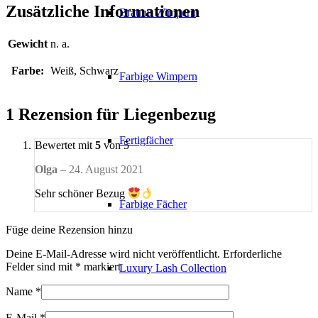
Zusätzliche Informationen
Braune Wimpern
Gewicht
n. a.
Farbe:
Weiß, Schwarz
Farbige Wimpern
1 Rezension für
Liegenbezug
Fertigfächer
Bewertet mit
5
von 5
Olga
–
24. August 2021
Sehr schöner Bezug
Farbige Fächer
Füge deine Rezension hinzu
Deine E-Mail-Adresse wird nicht veröffentlicht.
Erforderliche
Felder sind mit
*
markiert
Luxury Lash Collection
Name
*
E-Mail
*