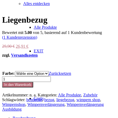
Alles entdecken
Liegenbezug
Alle Produkte
Bewertet mit
5.00
von 5, basierend auf
1
Kundenbewertung
(
1
Kundenrezension)
Ursprünglicher
Aktueller
29,90
€
26,91
€
Preis
Preis
EXIT
zzgl.
Versandkosten
war:
ist:
29,90 €
26,91 €.
Farbe:
Zurücksetzen
SALE %
Liegenbezug
Menge
In den Warenkorb
Artikelnummer:
n. a.
Kategorien:
Alle Produkte
,
Zubehör
Gratis
Schlagwörter:
bettdecke
,
bezug
,
liegebezug
,
wimpern shop
,
Wimpernshop
,
Wimpernverlängerung
,
Wimpernverlängerung
Ausbildung