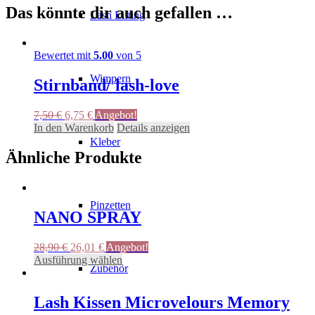
Das könnte dir auch gefallen …
Lash Lifting
Bewertet mit
5.00
von 5
Wimpern
Stirnband/ lash-love
Ursprünglicher
Aktueller
7,50
€
6,75
€
Angebot!
Preis
Preis
In den Warenkorb
Details anzeigen
war:
ist:
Kleber
7,50 €
6,75 €.
Ähnliche Produkte
Pinzetten
NANO SPRAY
Ursprünglicher
Aktueller
28,90
€
26,01
€
Angebot!
Preis
Preis
Dieses
Ausführung wählen
Zubehör
war:
ist:
Produkt
28,90 €
26,01 €.
weist
mehrere
Lash Kissen Microvelours Memory
Varianten