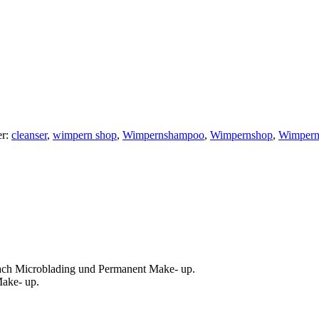
er:
cleanser
,
wimpern shop
,
Wimpernshampoo
,
Wimpernshop
,
Wimpern
 nach Microblading und Permanent Make- up.
Make- up.