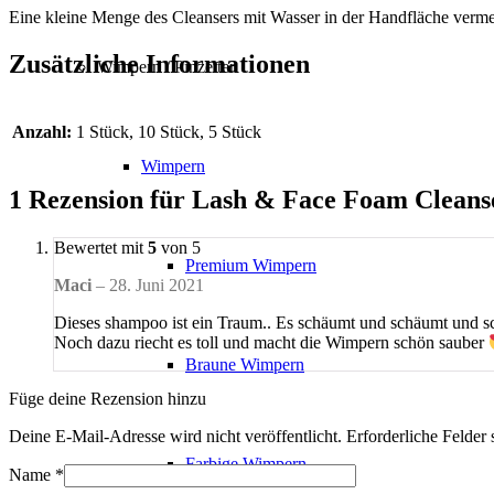
Eine kleine Menge des Cleansers mit Wasser in der Handfläche verme
Zusätzliche Informationen
Wimpern / Pinzetten
Anzahl:
1 Stück, 10 Stück, 5 Stück
Wimpern
1 Rezension für
Lash & Face Foam Cleans
Bewertet mit
5
von 5
Premium Wimpern
Maci
–
28. Juni 2021
Dieses shampoo ist ein Traum.. Es schäumt und schäumt und
Noch dazu riecht es toll und macht die Wimpern schön sauber
Braune Wimpern
Füge deine Rezension hinzu
Deine E-Mail-Adresse wird nicht veröffentlicht.
Erforderliche Felder 
Farbige Wimpern
Name
*