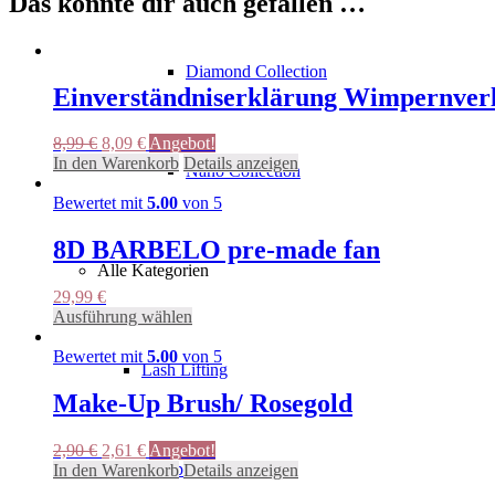
Das könnte dir auch gefallen …
Diamond Collection
Einverständniserklärung Wimpernverl
Ursprünglicher
Aktueller
8,99
€
8,09
€
Angebot!
Preis
Preis
In den Warenkorb
Details anzeigen
Nano Collection
war:
ist:
8,99 €
8,09 €.
Bewertet mit
5.00
von 5
8D BARBELO pre-made fan
Alle Kategorien
29,99
€
Dieses
Ausführung wählen
Produkt
weist
Bewertet mit
5.00
von 5
Lash Lifting
mehrere
Varianten
Make-Up Brush/ Rosegold
auf.
Die
Ursprünglicher
Aktueller
2,90
€
2,61
€
Angebot!
Optionen
Wimpern
Preis
Preis
In den Warenkorb
Details anzeigen
können
war:
ist:
auf