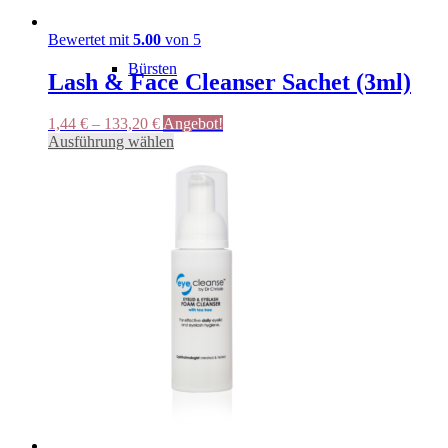
Bewertet mit
5.00
von 5
Bürsten
Lash & Face Cleanser Sachet (3ml)
1,44
€
–
133,20
€
Angebot!
Dieses
Ausführung wählen
Flüssigkeiten
Produkt
weist
mehrere
Varianten
auf.
Hygiene
Die
Optionen
können
auf
der
Pflegeprodukte
Produktseite
gewählt
werden
Kleberunterlage