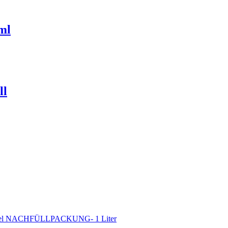
ml
ll
mittel NACHFÜLLPACKUNG- 1 Liter