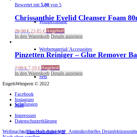
Bewertet mit
5.00
von 5
Chrissanthie Eyelid Cleanser Foam 80
Wimpernplatte
Ursprünglicher
Aktueller
26,50
€
23,85
€
Angebot!
Preis
Preis
In den Warenkorb
Details anzeigen
war:
ist:
26,50 €
23,85 €.
Werbematerial/ Accessoires
Pinzetten Reiniger – Glue Remover Ba
Ursprünglicher
Aktueller
7,99
€
7,19
€
Angebot!
Preis
Preis
In den Warenkorb
Details anzeigen
Sets
war:
ist:
EngelsWimpern © 2022
7,99 €
7,19 €.
Facebook
Instagram
Schulungen
Mail
Impressum
Datenschutzerklärung
Weihnachtsdeko Holz Anhänger
Antimikrobielles Desinfektions
Einzelschulung VIP
Nach oben scrollen