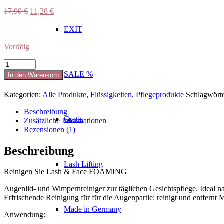
Ursprünglicher
Aktueller
17,90
€
11,28
€
Preis
Preis
war:
ist:
EXIT
17,90 €
11,28 €.
Vorrätig
Lash
&
SALE %
In den Warenkorb
Face
Foam
Kategorien:
Alle Produkte
,
Flüssigkeiten
,
Pflegeprodukte
Schlagwört
Cleanser
(50ml)
Beschreibung
Menge
Gratis
Zusätzliche Informationen
Rezensionen (1)
Beschreibung
Lash Lifting
Reinigen Sie Lash & Face FOAMING
Augenlid- und Wimpernreiniger zur täglichen Gesichtspflege. Ideal
Erfrischende Reinigung für für die Augenpartie: reinigt und entfernt 
Made in Germany
Anwendung: