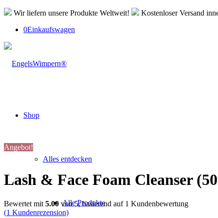
Wir liefern unsere Produkte Weltweit!
Kostenloser Versand inn
0
Einkaufswagen
Shop
Angebot!
Alles entdecken
Lash & Face Foam Cleanser (5
Alle Produkte
Bewertet mit
5.00
von 5, basierend auf
1
Kundenbewertung
(
1
Kundenrezension)