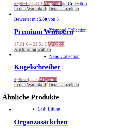
Ursprünglicher
Aktueller
34,90
€
31,41
€
Angebot!
Rosegold Collection
Preis
Preis
In den Warenkorb
Details anzeigen
war:
ist:
34,90 €
31,41 €.
Bewertet mit
5.00
von 5
Diamond Collection
Premium Wimpern
17,91
€
–
21,51
€
Angebot!
Dieses
Ausführung wählen
Produkt
Nano Collection
weist
mehrere
Kugelschreiber
Varianten
auf.
Ursprünglicher
Aktueller
4,90
€
4,41
€
Angebot!
Die
Alle Kategorien
Preis
Preis
In den Warenkorb
Details anzeigen
Optionen
war:
ist:
können
4,90 €
4,41 €.
Ähnliche Produkte
auf
der
Produktseite
Lash Lifting
gewählt
werden
Organzasäckchen