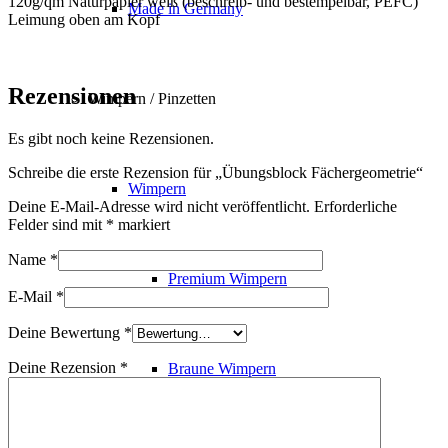
120g/qm Naturpapier weiß (beschreib- und bestempelbar, PEFC)
Made in Germany
Leimung oben am Kopf
Rezensionen
Wimpern / Pinzetten
Es gibt noch keine Rezensionen.
Schreibe die erste Rezension für „Übungsblock Fächergeometrie“
Wimpern
Deine E-Mail-Adresse wird nicht veröffentlicht.
Erforderliche
Felder sind mit
*
markiert
Name
*
Premium Wimpern
E-Mail
*
Deine Bewertung
*
Deine Rezension
*
Braune Wimpern