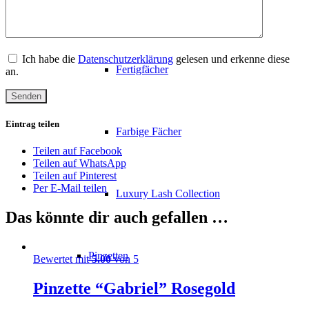
Farbige Wimpern
Ich habe die
Datenschutzerklärung
gelesen und erkenne diese
Fertigfächer
an.
Eintrag teilen
Farbige Fächer
Teilen auf Facebook
Teilen auf WhatsApp
Teilen auf Pinterest
Per E-Mail teilen
Luxury Lash Collection
Das könnte dir auch gefallen …
Pinzetten
Bewertet mit
5.00
von 5
Pinzette “Gabriel” Rosegold