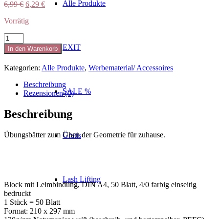
Alle Produkte
Ursprünglicher
Aktueller
6,99
€
6,29
€
Preis
Preis
Vorrätig
war:
ist:
6,99 €
6,29 €.
Übungsblock
Fächergeometrie
EXIT
In den Warenkorb
Menge
Kategorien:
Alle Produkte
,
Werbematerial/ Accessoires
Beschreibung
SALE %
Rezensionen (0)
Beschreibung
Übungsbätter zum Üben der Geometrie für zuhause.
Gratis
Lash Lifting
Block mit Leimbindung, DIN A4, 50 Blatt, 4/0 farbig einseitig
bedruckt
1 Stück = 50 Blatt
Format: 210 x 297 mm