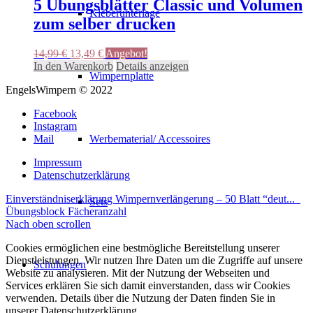
5 Übungsblätter Classic und Volumen
Kleberunterlage
zum selber drucken
Ursprünglicher
Aktueller
14,99
€
13,49
€
Angebot!
Preis
Preis
In den Warenkorb
Details anzeigen
Wimpernplatte
war:
ist:
EngelsWimpern © 2022
14,99 €
13,49 €.
Facebook
Instagram
Werbematerial/ Accessoires
Mail
Impressum
Datenschutzerklärung
Einverständniserklärung Wimpernverlängerung – 50 Blatt “deut...
Sets
Übungsblock Fächeranzahl
Nach oben scrollen
Cookies ermöglichen eine bestmögliche Bereitstellung unserer
Dienstleistungen. Wir nutzen Ihre Daten um die Zugriffe auf unsere
Schulungen
Website zu analysieren. Mit der Nutzung der Webseiten und
Services erklären Sie sich damit einverstanden, dass wir Cookies
verwenden. Details über die Nutzung der Daten finden Sie in
unserer Datenschutzerklärung.