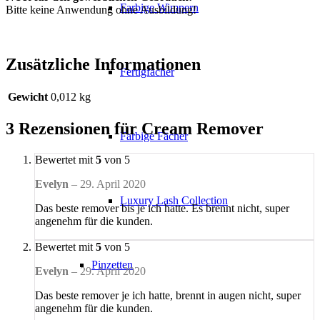
Farbige Wimpern
Bitte keine Anwendung ohne Ausbildung!
Zusätzliche Informationen
Fertigfächer
Gewicht
0,012 kg
3 Rezensionen für
Cream Remover
Farbige Fächer
Bewertet mit
5
von 5
Evelyn
–
29. April 2020
Luxury Lash Collection
Das beste remover bis je ich hatte. Es brennt nicht, super
angenehm für die kunden.
Bewertet mit
5
von 5
Pinzetten
Evelyn
–
29. April 2020
Das beste remover je ich hatte, brennt in augen nicht, super
angenehm für die kunden.