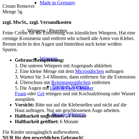
Made in Germany
Cream Remover
Menge 5g
zzgl.
MwSt., zzgl. Versandkosten
Wimpern / Pinzetten
Feine Crème für die Entfernung von künstlichen Wimpern. Hat eine
cremige Konsistenz und entfernt sehr schnell alle Arten von Kleber.
Brennt nicht in den Augen und hinterlässt auch keine weißen
Spuren.
Wimpern
Gebrauchsempfehlung:
1. Die unteren Wimpern mit Augenpads abkleben
2. Eine kleine Menge mit dem
Microstäbchen
auftragen
3. Warten Sie 3-4 Minuten, dann entfernen Sie die Extensions
4. Überschuss mit
Reinigungsstäbchen
entfernen
Premium Wimpern
5. Die Augen mit
Lash & Face Cleanser
Foam
oder
Gel
reinigen und mit Kochsalzlösung oder Wasser
ausspülen.
Vorsicht:
Bitte nur auf die Klebestellen und nicht auf die
Haut auftragen. Nur am geschlossenen Auge arbeiten.
Braune Wimpern
Haltbarkeit ungeöffnet:
24 Monate
Haltbarkeit geöffnet:
6 Monate
Für Kinder unzugänglich aufbewahren.
NUR für den gewerblichen Gebrauch!