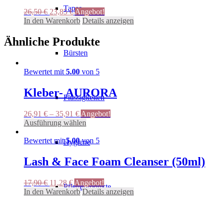
Tapes
Ursprünglicher
Aktueller
26,50
€
23,85
€
Angebot!
Preis
Preis
In den Warenkorb
Details anzeigen
war:
ist:
26,50 €
23,85 €.
Ähnliche Produkte
Bürsten
Bewertet mit
5.00
von 5
Kleber- AURORA
Flüssigkeiten
26,91
€
–
35,91
€
Angebot!
Dieses
Ausführung wählen
Produkt
weist
Bewertet mit
5.00
von 5
Hygiene
mehrere
Varianten
Lash & Face Foam Cleanser (50ml)
auf.
Die
Ursprünglicher
Aktueller
17,90
€
11,28
€
Angebot!
Optionen
Pflegeprodukte
Preis
Preis
In den Warenkorb
Details anzeigen
können
war:
ist:
auf
17,90 €
11,28 €.
der
Produktseite