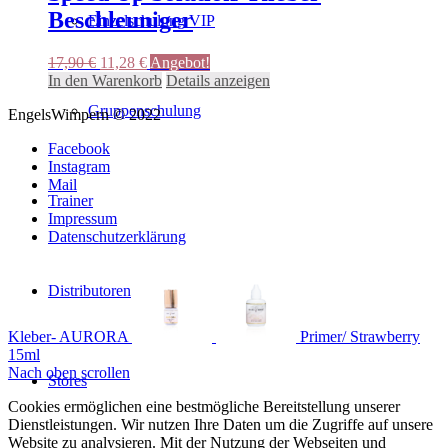
auf.
Beschleuniger
Einzelschulung VIP
Die
Optionen
können
Ursprünglicher
Aktueller
17,90
€
11,28
€
Angebot!
auf
Preis
Preis
In den Warenkorb
Details anzeigen
der
war:
ist:
Gruppenschulung
Produktseite
EngelsWimpern © 2022
17,90 €
11,28 €.
gewählt
werden
Facebook
Instagram
Mail
Trainer
Impressum
Datenschutzerklärung
Distributoren
Kleber- AURORA
Primer/ Strawberry
15ml
Nach oben scrollen
Stores
Cookies ermöglichen eine bestmögliche Bereitstellung unserer
Dienstleistungen. Wir nutzen Ihre Daten um die Zugriffe auf unsere
Website zu analysieren. Mit der Nutzung der Webseiten und