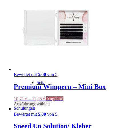
gewählt
Kleberunterlage
werden
Wimpernplatte
Werbematerial/ Accessoires
Bewertet mit
5.00
von 5
Sets
Premium Wimpern – Mini Box
10,71
€
–
11,25
€
Angebot!
Dieses
Ausführung wählen
Schulungen
Produkt
weist
Bewertet mit
5.00
von 5
mehrere
Varianten
Speed Up Solution/ Kleber