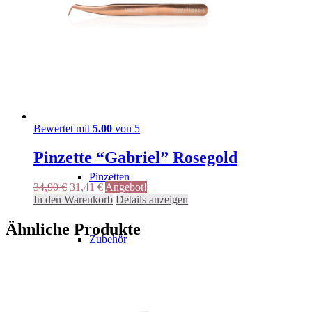
Wimpern
Kleber
Bewertet mit
5.00
von 5
Pinzette “Gabriel” Rosegold
Pinzetten
Ursprünglicher
Aktueller
34,90
€
31,41
€
Angebot!
Preis
Preis
In den Warenkorb
Details anzeigen
war:
ist:
34,90 €
31,41 €.
Ähnliche Produkte
Zubehör
Augenpads