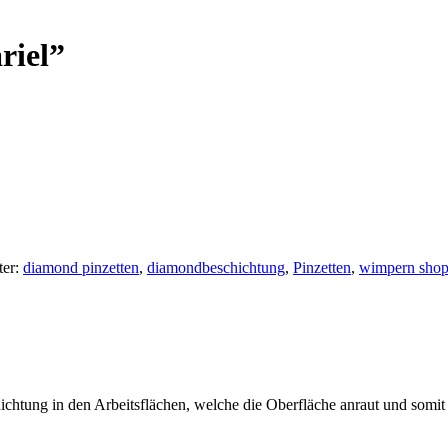
iel”
ter:
diamond pinzetten
,
diamondbeschichtung
,
Pinzetten
,
wimpern sho
chtung in den Arbeitsflächen, welche die Oberfläche anraut und somit 