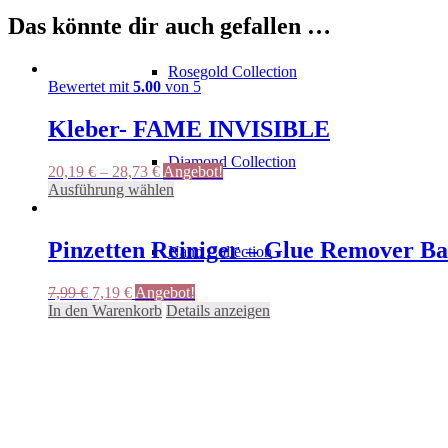
Das könnte dir auch gefallen …
Rosegold Collection
Bewertet mit
5.00
von 5
Kleber- FAME INVISIBLE
Diamond Collection
20,19
€
–
28,73
€
Angebot!
Dieses
Ausführung wählen
Produkt
weist
mehrere
Pinzetten Reiniger – Glue Remover Ba
Nano Collection
Varianten
auf.
Ursprünglicher
Aktueller
7,99
€
7,19
€
Angebot!
Die
Preis
Preis
In den Warenkorb
Details anzeigen
Optionen
war:
ist:
können
Alle Kategorien
7,99 €
7,19 €.
auf
der
Produktseite
gewählt
werden
Lash Lifting