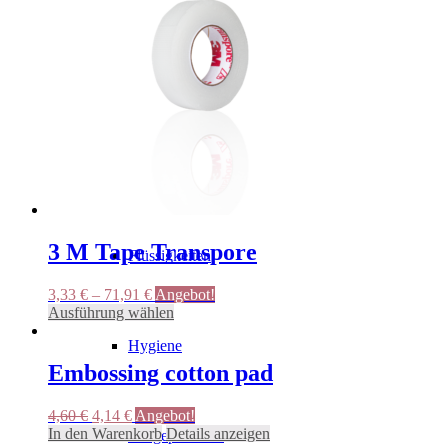
Tapes
Bürsten
3 M Tape Transpore
Flüssigkeiten
3,33
€
–
71,91
€
Angebot!
Dieses
Ausführung wählen
Produkt
Hygiene
weist
mehrere
Embossing cotton pad
Varianten
auf.
Ursprünglicher
Aktueller
4,60
€
4,14
€
Angebot!
Die
Preis
Preis
In den Warenkorb
Details anzeigen
Pflegeprodukte
Optionen