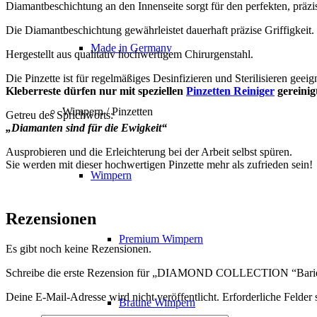
Diamantbeschichtung an den Innenseite sorgt für den perfekten, präzis
Die Diamantbeschichtung gewährleistet dauerhaft präzise Griffigkeit.
Made in Germany
Hergestellt aus qualitativ hochwertigem Chirurgenstahl.
Die Pinzette ist für regelmäßiges Desinfizieren und Sterilisieren geeig
Kleberreste dürfen nur mit speziellen
Pinzetten Reiniger
gereinig
Wimpern / Pinzetten
Getreu des Sprichworts:
„Diamanten sind für die Ewigkeit“
Ausprobieren und die Erleichterung bei der Arbeit selbst spüren.
Sie werden mit dieser hochwertigen Pinzette mehr als zufrieden sein!
Wimpern
Rezensionen
Premium Wimpern
Es gibt noch keine Rezensionen.
Schreibe die erste Rezension für „DIAMOND COLLECTION “Bari
Deine E-Mail-Adresse wird nicht veröffentlicht.
Erforderliche Felder 
Braune Wimpern