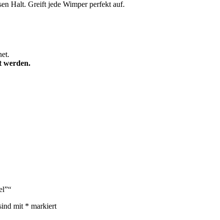
en Halt. Greift jede Wimper perfekt auf.
net.
t werden.
el”“
sind mit
*
markiert