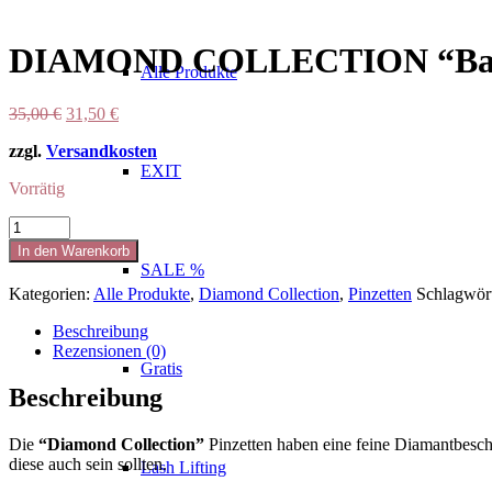
DIAMOND COLLECTION “Bar
Alle Produkte
Ursprünglicher
Aktueller
35,00
€
31,50
€
Preis
Preis
zzgl.
Versandkosten
war:
ist:
EXIT
35,00 €
31,50 €.
Vorrätig
DIAMOND
COLLECTION
In den Warenkorb
“Bariel"
SALE %
Menge
Kategorien:
Alle Produkte
,
Diamond Collection
,
Pinzetten
Schlagwör
Beschreibung
Rezensionen (0)
Gratis
Beschreibung
Die
“Diamond Collection”
Pinzetten haben eine feine Diamantbeschi
diese auch sein sollten.
Lash Lifting