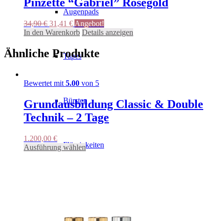
Pinzette “Gabriel” Rosegold
auf.
Augenpads
Die
Ursprünglicher
Aktueller
34,90
€
31,41
€
Angebot!
Optionen
Preis
Preis
In den Warenkorb
Details anzeigen
können
war:
ist:
auf
34,90 €
31,41 €.
Ähnliche Produkte
der
Tapes
Produktseite
gewählt
werden
Bewertet mit
5.00
von 5
Bürsten
Grundausbildung Classic & Double
Technik – 2 Tage
1.200,00
€
Flüssigkeiten
Dieses
Ausführung wählen
Produkt
weist
mehrere
Varianten
Hygiene
auf.
Die
Optionen
können