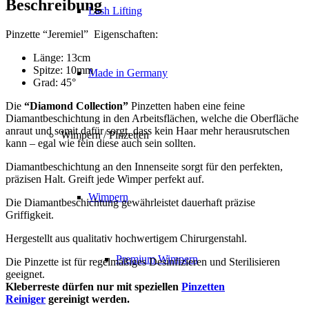
Beschreibung
Lash Lifting
Pinzette “Jeremiel” Eigenschaften:
Länge: 13cm
Spitze: 10mm
Made in Germany
Grad: 45°
Die
“Diamond Collection”
Pinzetten haben eine feine
Diamantbeschichtung in den Arbeitsflächen, welche die Oberfläche
anraut und somit dafür sorgt, dass kein Haar mehr herausrutschen
Wimpern / Pinzetten
kann – egal wie fein diese auch sein sollten.
Diamantbeschichtung an den Innenseite sorgt für den perfekten,
präzisen Halt. Greift jede Wimper perfekt auf.
Wimpern
Die Diamantbeschichtung gewährleistet dauerhaft präzise
Griffigkeit.
Hergestellt aus qualitativ hochwertigem Chirurgenstahl.
Premium Wimpern
Die Pinzette ist für regelmäßiges Desinfizieren und Sterilisieren
geeignet.
Kleberreste dürfen nur mit speziellen
Pinzetten
Reiniger
gereinigt werden.