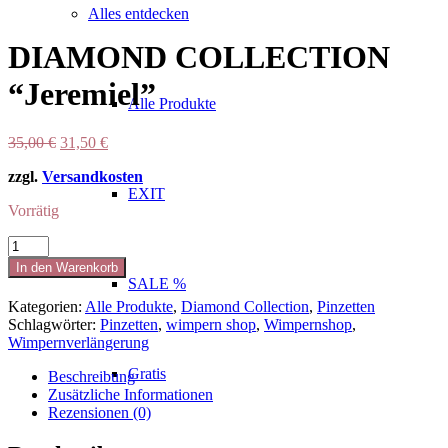
Alles entdecken
DIAMOND COLLECTION
“Jeremiel”
Alle Produkte
Ursprünglicher
Aktueller
35,00
€
31,50
€
Preis
Preis
zzgl.
Versandkosten
war:
ist:
EXIT
35,00 €
31,50 €.
Vorrätig
DIAMOND
COLLECTION
In den Warenkorb
“Jeremiel”
SALE %
Menge
Kategorien:
Alle Produkte
,
Diamond Collection
,
Pinzetten
Schlagwörter:
Pinzetten
,
wimpern shop
,
Wimpernshop
,
Wimpernverlängerung
Gratis
Beschreibung
Zusätzliche Informationen
Rezensionen (0)