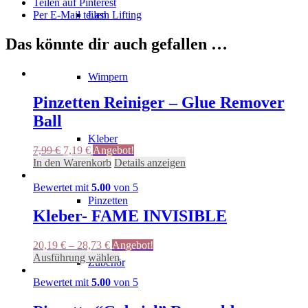
Teilen auf Pinterest
Per E-Mail teilen
Lash Lifting
Das könnte dir auch gefallen …
Wimpern
Pinzetten Reiniger – Glue Remover
Ball
Kleber
Ursprünglicher
Aktueller
7,99
€
7,19
€
Angebot!
Preis
Preis
In den Warenkorb
Details anzeigen
war:
ist:
7,99 €
7,19 €.
Bewertet mit
5.00
von 5
Pinzetten
Kleber- FAME INVISIBLE
20,19
€
–
28,73
€
Angebot!
Dieses
Ausführung wählen
Zubehör
Produkt
weist
Bewertet mit
5.00
von 5
mehrere
Varianten