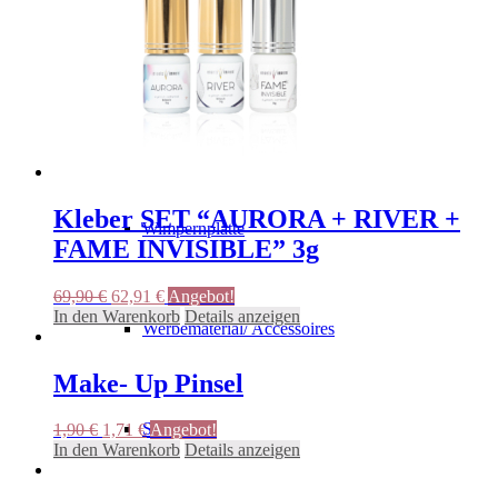
auf
Pflegeprodukte
der
Produktseite
gewählt
werden
Kleberunterlage
Kleber SET “AURORA + RIVER +
Wimpernplatte
FAME INVISIBLE” 3g
Ursprünglicher
Aktueller
69,90
€
62,91
€
Angebot!
Preis
Preis
In den Warenkorb
Details anzeigen
Werbematerial/ Accessoires
war:
ist:
69,90 €
62,91 €.
Make- Up Pinsel
Sets
Ursprünglicher
Aktueller
1,90
€
1,71
€
Angebot!
Preis
Preis
In den Warenkorb
Details anzeigen
war:
ist:
1,90 €
1,71 €.