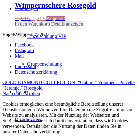
Wimpernschere Rosegold
Schulungen
Ursprünglicher
Aktueller
16,90
€
15,21
€
Angebot!
Preis
Preis
In den Warenkorb
Details anzeigen
war:
ist:
EngelsWimpern © 2022
16,90 €
15,21 €.
Einzelschulung VIP
Facebook
Instagram
Mail
Gruppenschulung
Impressum
Datenschutzerklärung
GOLD DIAMOND COLLECTION- “Gabriel” Volumen
Pinzette
“Jeremiel” Rosegold
Trainer
Nach oben scrollen
Cookies ermöglichen eine bestmögliche Bereitstellung unserer
Dienstleistungen. Wir nutzen Ihre Daten um die Zugriffe auf unsere
Website zu analysieren. Mit der Nutzung der Webseiten und
Distributoren
Services erklären Sie sich damit einverstanden, dass wir Cookies
verwenden. Details über die Nutzung der Daten finden Sie in
unserer Datenschutzerklärung.