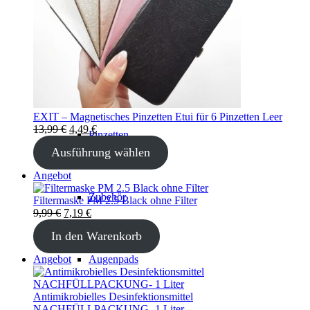
Wimpern
Kleber
EXIT – Magnetisches Pinzetten Etui für 6 Pinzetten Leer
Ursprünglicher
Aktueller
13,99
€
4,49
€
Pinzetten
Preis
Preis
Ausführung wählen
war:
ist:
13,99 €
4,49 €.
Produkt
Angebot
im
Zubehör
Angebot
Filtermaske PM 2.5 Black ohne Filter
Ursprünglicher
Aktueller
9,99
€
7,19
€
Preis
Preis
In den Warenkorb
war:
ist:
9,99 €
7,19 €.
Produkt
Angebot
Augenpads
im
Angebot
Antimikrobielles Desinfektionsmittel
NACHFÜLLPACKUNG- 1 Liter