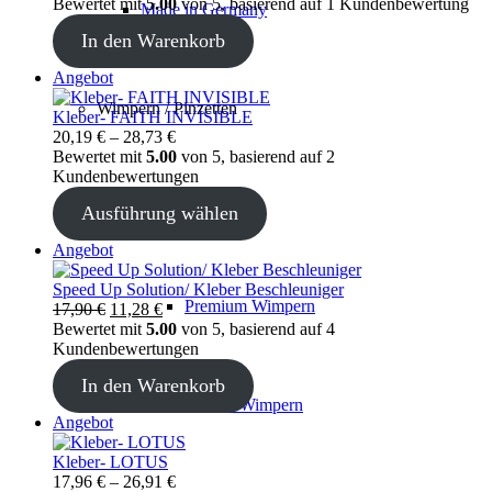
Preis
Preis
Bewertet mit
5.00
von 5, basierend auf
1
Kundenbewertung
Made in Germany
war:
ist:
In den Warenkorb
17,90 €
11,28 €.
Produkt
Angebot
im
Wimpern / Pinzetten
Angebot
Kleber- FAITH INVISIBLE
20,19
€
–
28,73
€
Bewertet mit
5.00
von 5, basierend auf
2
Kundenbewertungen
Wimpern
Ausführung wählen
Produkt
Angebot
im
Angebot
Speed Up Solution/ Kleber Beschleuniger
Premium Wimpern
Ursprünglicher
Aktueller
17,90
€
11,28
€
Preis
Preis
Bewertet mit
5.00
von 5, basierend auf
4
war:
ist:
Kundenbewertungen
17,90 €
11,28 €.
In den Warenkorb
Braune Wimpern
Produkt
Angebot
im
Angebot
Kleber- LOTUS
17,96
€
–
26,91
€