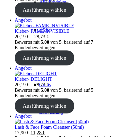
Alle Produkte
Ausführung wählen
Produkt
Angebot
im
EXIT
Angebot
Kleber- FAME INVISIBLE
20,19
€
–
28,73
€
Bewertet mit
5.00
von 5, basierend auf
7
Kundenbewertungen
SALE %
Ausführung wählen
Produkt
Angebot
im
Angebot
Kleber- DELIGHT
20,19
€
–
28,73
Gratis
€
Bewertet mit
5.00
von 5, basierend auf
5
Kundenbewertungen
Ausführung wählen
Lash Lifting
Produkt
Angebot
im
Angebot
Lash & Face Foam Cleanser (50ml)
Ursprünglicher
Aktueller
17,90
€
11,28
€