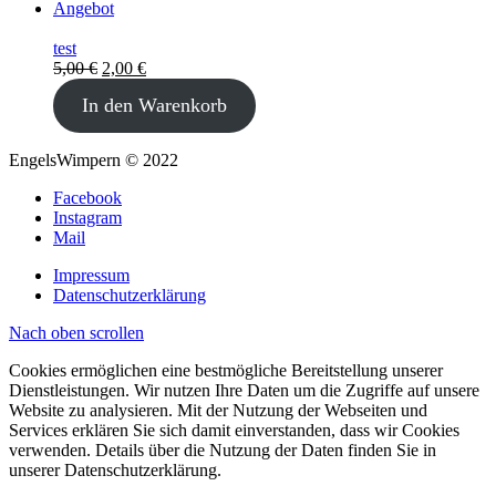
Produkt
Angebot
im
Angebot
test
Ursprünglicher
Aktueller
5,00
€
2,00
€
Preis
Preis
In den Warenkorb
war:
ist:
5,00 €
2,00 €.
EngelsWimpern © 2022
Facebook
Instagram
Mail
Impressum
Datenschutzerklärung
Nach oben scrollen
Cookies ermöglichen eine bestmögliche Bereitstellung unserer
Dienstleistungen. Wir nutzen Ihre Daten um die Zugriffe auf unsere
Website zu analysieren. Mit der Nutzung der Webseiten und
Services erklären Sie sich damit einverstanden, dass wir Cookies
verwenden. Details über die Nutzung der Daten finden Sie in
unserer Datenschutzerklärung.