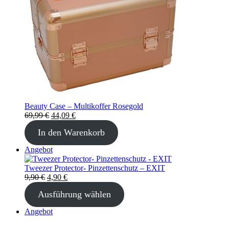
Beauty Case – Multikoffer Rosegold
Ursprünglicher
Aktueller
69,99
€
44,09
€
Preis
Preis
In den Warenkorb
war:
ist:
69,99 €
44,09 €.
Produkt
Angebot
im
Angebot
Tweezer Protector- Pinzettenschutz – EXIT
Ursprünglicher
Aktueller
9,90
€
4,90
€
Preis
Preis
Ausführung wählen
war:
ist:
9,90 €
4,90 €.
Produkt
Angebot
im