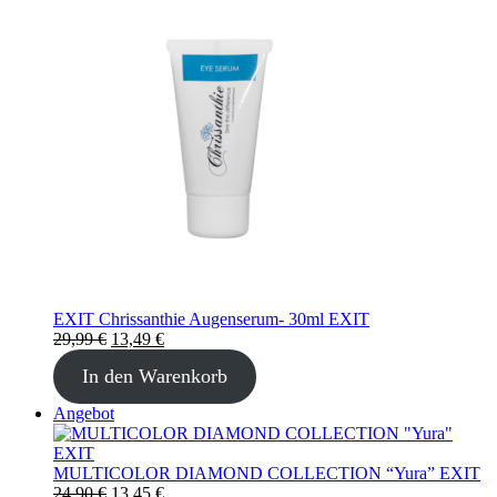
Angebot
EXIT Chrissanthie Augenserum- 30ml EXIT
Ursprünglicher
Aktueller
29,99
€
13,49
€
Preis
Preis
In den Warenkorb
war:
ist:
29,99 €
13,49 €.
Produkt
Angebot
im
Angebot
MULTICOLOR DIAMOND COLLECTION “Yura” EXIT
Ursprünglicher
Aktueller
24,90
€
13,45
€