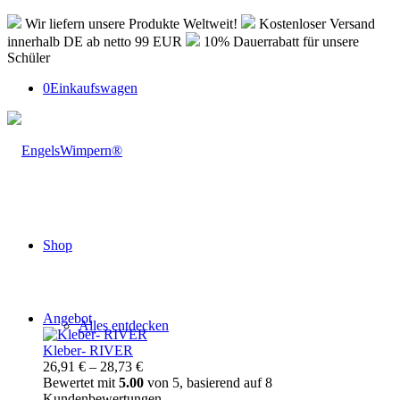
Wir liefern unsere Produkte Weltweit!
Kostenloser Versand
innerhalb DE ab netto 99 EUR
10% Dauerrabatt für unsere
Schüler
0
Einkaufswagen
Shop
Produkt
Angebot
Alles entdecken
im
Angebot
Kleber- RIVER
26,91
€
–
28,73
€
Bewertet mit
5.00
von 5, basierend auf
8
Kundenbewertungen