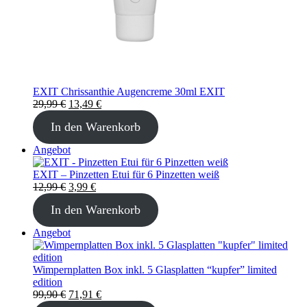
EXIT Chrissanthie Augencreme 30ml EXIT
Ursprünglicher
Aktueller
29,99
€
13,49
€
Preis
Preis
In den Warenkorb
war:
ist:
29,99 €
13,49 €.
Produkt
Angebot
im
Angebot
EXIT – Pinzetten Etui für 6 Pinzetten weiß
Ursprünglicher
Aktueller
12,99
€
3,99
€
Preis
Preis
In den Warenkorb
war:
ist:
12,99 €
3,99 €.
Produkt
Angebot
im
Angebot
Wimpernplatten Box inkl. 5 Glasplatten “kupfer” limited
edition
Ursprünglicher
Aktueller
99,90
€
71,91
€
Preis
Preis