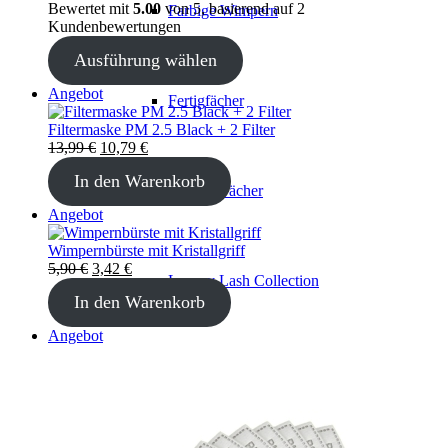
Bewertet mit
5.00
von 5, basierend auf
2
Farbige Wimpern
Kundenbewertungen
Ausführung wählen
Produkt
Angebot
Fertigfächer
im
Angebot
Filtermaske PM 2.5 Black + 2 Filter
Ursprünglicher
Aktueller
13,99
€
10,79
€
Preis
Preis
In den Warenkorb
war:
ist:
Farbige Fächer
13,99 €
10,79 €.
Produkt
Angebot
im
Angebot
Wimpernbürste mit Kristallgriff
Ursprünglicher
Aktueller
5,90
€
3,42
€
Luxury Lash Collection
Preis
Preis
In den Warenkorb
war:
ist:
5,90 €
3,42 €.
Produkt
Angebot
im
Angebot
Pinzetten