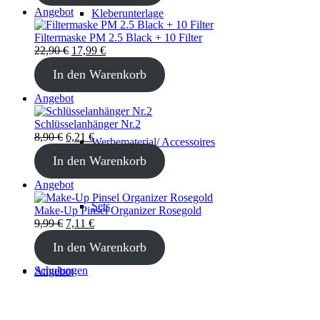
8,90 €
6,21 €.
Produkt
Angebot
Kleberunterlage
im
Angebot
Filtermaske PM 2.5 Black + 10 Filter
Ursprünglicher
Aktueller
22,90
€
17,99
€
Preis
Preis
In den Warenkorb
war:
ist:
Wimpernplatte
22,90 €
17,99 €.
Produkt
Angebot
im
Angebot
Schlüsselanhänger Nr.2
Ursprünglicher
Aktueller
8,90
€
6,21
€
Werbematerial/ Accessoires
Preis
Preis
In den Warenkorb
war:
ist:
8,90 €
6,21 €.
Produkt
Angebot
im
Sets
Angebot
Make-Up Pinsel Organizer Rosegold
Ursprünglicher
Aktueller
9,99
€
7,11
€
Preis
Preis
In den Warenkorb
war:
ist:
9,99 €
7,11 €.
Schulungen
Produkt
Angebot
im
Angebot