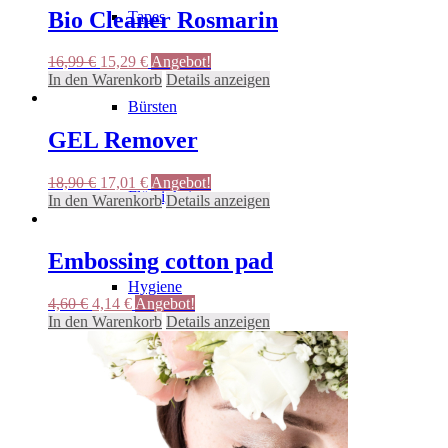
Bio Cleaner Rosmarin
Tapes
Ursprünglicher
Aktueller
16,99
€
15,29
€
Angebot!
Preis
Preis
In den Warenkorb
Details anzeigen
war:
ist:
Bürsten
16,99 €
15,29 €.
GEL Remover
Ursprünglicher
Aktueller
18,90
€
17,01
€
Angebot!
Flüssigkeiten
Preis
Preis
In den Warenkorb
Details anzeigen
war:
ist:
18,90 €
17,01 €.
Embossing cotton pad
Hygiene
Ursprünglicher
Aktueller
4,60
€
4,14
€
Angebot!
Preis
Preis
In den Warenkorb
Details anzeigen
war:
ist:
4,60 €
4,14 €.
Pflegeprodukte