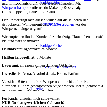
Farbige Wimpern
und mit Kochsalzlösung oder Wasser ausspülen. Mit
Wimpernshampoo
entfernst du Make-up-Reste, Talg,
Hautschüppchen, Pollen und Staub.
Den Primer trägt man ausschließlich auf die sauberen und
Fertigfächer
getrockneten Wimpern mit dem
Microstäbchen
vor der
Wimpernverlängerung auf.
Wir empfehlen ihn bei Kunden die sehr fettige Haut haben oder sich
viel und stark schminken.
Farbige Fächer
Haltbarkeit ungeöffnet:
24 Monate
Haltbarkeit geöffnet:
6 Monate
Lagerung:
an einem kühlen dunklen Ort lagern.
Luxury Lash Collection
Ingredients:
Aqua, Alkohol denat., Biotin, Parfum
Vorsicht:
Bitte nur auf die Wimpern und nicht auf die Haut
auftragen. Nur am geschlossenen Auge arbeiten. Bei Augenkontakt
Pinzetten
mit lauwarmem Wasser ausspülen.
Für Kinder unzugänglich aufbewahren.
NUR für den gewerblichen Gebrauch!
Bitte keine Anwendung ohne Ausbildung!