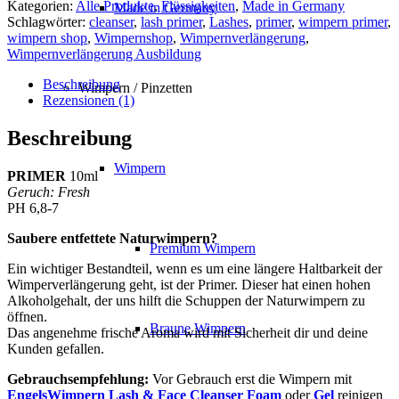
Kategorien:
Alle Produkte
,
Flüssigkeiten
,
Made in Germany
Made in Germany
Schlagwörter:
cleanser
,
lash primer
,
Lashes
,
primer
,
wimpern primer
,
wimpern shop
,
Wimpernshop
,
Wimpernverlängerung
,
Wimpernverlängerung Ausbildung
Beschreibung
Wimpern / Pinzetten
Rezensionen (1)
Beschreibung
Wimpern
PRIMER
10ml
Geruch: Fresh
PH 6,8-7
Saubere entfettete Naturwimpern?
Premium Wimpern
Ein wichtiger Bestandteil, wenn es um eine längere Haltbarkeit der
Wimperverlängerung geht, ist der Primer. Dieser hat einen hohen
Alkoholgehalt, der uns hilft die Schuppen der Naturwimpern zu
öffnen.
Braune Wimpern
Das angenehme frische Aroma wird mit Sicherheit dir und deine
Kunden gefallen.
Gebrauchsempfehlung:
Vor Gebrauch erst die Wimpern mit
EngelsWimpern Lash & Face Cleanser Foam
oder
Gel
reinigen