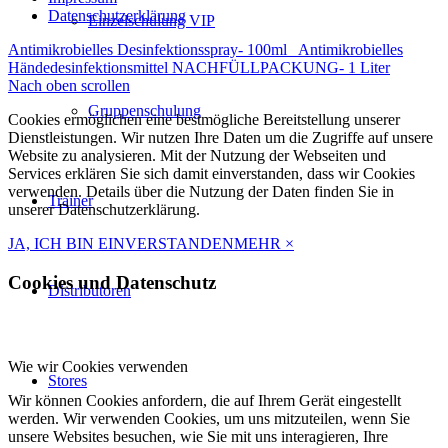
können
Datenschutzerklärung
auf
Einzelschulung VIP
der
Antimikrobielles Desinfektionsspray- 100ml
Antimikrobielles
Produktseite
Händedesinfektionsmittel NACHFÜLLPACKUNG- 1 Liter
gewählt
Nach oben scrollen
werden
Gruppenschulung
Cookies ermöglichen eine bestmögliche Bereitstellung unserer
Dienstleistungen. Wir nutzen Ihre Daten um die Zugriffe auf unsere
Website zu analysieren. Mit der Nutzung der Webseiten und
Services erklären Sie sich damit einverstanden, dass wir Cookies
verwenden. Details über die Nutzung der Daten finden Sie in
Trainer
unserer Datenschutzerklärung.
JA, ICH BIN EINVERSTANDEN
MEHR
×
Cookies und Datenschutz
Distributoren
Wie wir Cookies verwenden
Stores
Wir können Cookies anfordern, die auf Ihrem Gerät eingestellt
werden. Wir verwenden Cookies, um uns mitzuteilen, wenn Sie
unsere Websites besuchen, wie Sie mit uns interagieren, Ihre