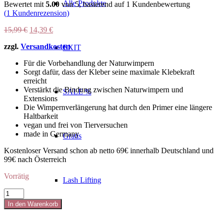
Alle Produkte
Bewertet mit
5.00
von 5, basierend auf
1
Kundenbewertung
(
1
Kundenrezension)
Ursprünglicher
Aktueller
15,99
€
14,39
€
Preis
Preis
zzgl.
Versandkosten
war:
ist:
EXIT
15,99 €
14,39 €.
Für die Vorbehandlung der Naturwimpern
Sorgt dafür, dass der Kleber seine maximale Klebekraft
erreicht
Verstärkt die Bindung zwischen Naturwimpern und
SALE %
Extensions
Die Wimpernverlängerung hat durch den Primer eine längere
Haltbarkeit
vegan und frei von Tierversuchen
made in Germany
Gratis
Kostenloser Versand schon ab netto 69€ innerhalb Deutschland und
99€ nach Österreich
Vorrätig
Lash Lifting
Primer/
Fresh
In den Warenkorb
10ml
Menge