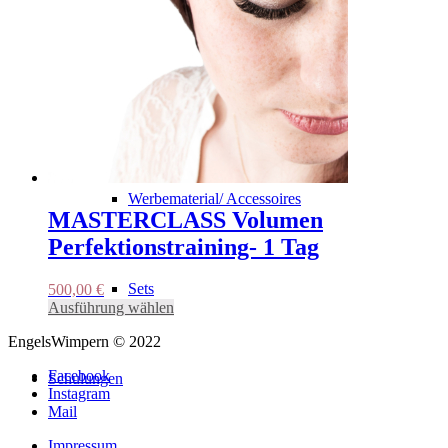
Kleberunterlage
Wimpernplatte
Werbematerial/ Accessoires
MASTERCLASS Volumen
Perfektionstraining- 1 Tag
Sets
500,00
€
Dieses
Ausführung wählen
Produkt
EngelsWimpern © 2022
weist
mehrere
Facebook
Varianten
Schulungen
Instagram
auf.
Mail
Die
Optionen
Impressum