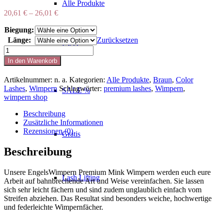
Alle Produkte
20,61
€
–
26,01
€
Biegung:
Länge:
Zurücksetzen
EXIT
Black
Brown
In den Warenkorb
Menge
Artikelnummer:
n. a.
Kategorien:
Alle Produkte
,
Braun
,
Color
Lashes
,
Wimpern
Schlagwörter:
premium lashes
,
Wimpern
,
SALE %
wimpern shop
Beschreibung
Zusätzliche Informationen
Rezensionen (0)
Gratis
Beschreibung
Unsere EngelsWimpern Premium Mink Wimpern werden euch eure
Lash Lifting
Arbeit auf bahnbrechende Art und Weise vereinfachen. Sie lassen
sich sehr leicht fächern und sind zudem unglaublich einfach vom
Streifen abziehen. Das Resultat sind besonders weiche, hochwertige
und federleichte Wimpernfächer.