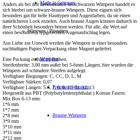
Made in Germany
Anders als bei den herkömmlich tiefschwarzen Wimpern handelt es
sich hierbei um schwarz-braune Wimpern. Diese eignen sich
besonders gut für helle Hauttypen und Augenfarben, da sie einen
natürlicheren Look erzielen. Auch braune Augen können dadurch in
ihrer Schönheit besonders betont werden. Für alle, die Wert auf
Wimpern / Pinzetten
einen besonderen, typgerechten Augenaufschlag legen.
Aus Liebe zur Umwelt werden die Wimpern in einer besonders
nachhaltigen Papier-Verpackung ohne Magnet geliefert.
Wimpern
Eine Packung enthält 16 Reihen.
Streifenbreite: 3,00 mm außer bei 5-6mm Längen, hier wurden die
Wimpern auf schmalere Streifen aufgelegt.
Verfügbare Biegungen: C, CC, D, L, M
Verfügbare Stärken: 0,07
Premium Wimpern
Verfügbare Längen: 5-6, 7, 8, 9, 10, 11, 12, 13
Hergestellt aus PBT (Polybutylenterephthalat ) Korean Fasern.
Mix Box 6-13 mm:
1*6 mm
1*7 mm
Braune Wimpern
2*8 mm
3*9 mm
3*10 mm
3*11 mm
2*12 mm