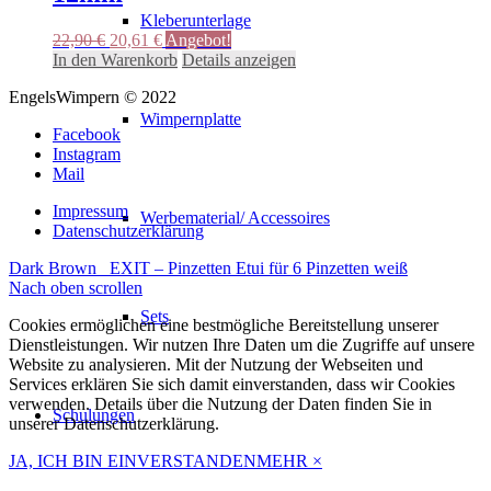
Optionen
Kleberunterlage
können
Ursprünglicher
Aktueller
22,90
€
20,61
€
Angebot!
auf
Preis
Preis
In den Warenkorb
Details anzeigen
der
war:
ist:
Produktseite
EngelsWimpern © 2022
22,90 €
20,61 €.
gewählt
Wimpernplatte
werden
Facebook
Instagram
Mail
Impressum
Werbematerial/ Accessoires
Datenschutzerklärung
Dark Brown
EXIT – Pinzetten Etui für 6 Pinzetten weiß
Nach oben scrollen
Sets
Cookies ermöglichen eine bestmögliche Bereitstellung unserer
Dienstleistungen. Wir nutzen Ihre Daten um die Zugriffe auf unsere
Website zu analysieren. Mit der Nutzung der Webseiten und
Services erklären Sie sich damit einverstanden, dass wir Cookies
verwenden. Details über die Nutzung der Daten finden Sie in
Schulungen
unserer Datenschutzerklärung.
JA, ICH BIN EINVERSTANDEN
MEHR
×