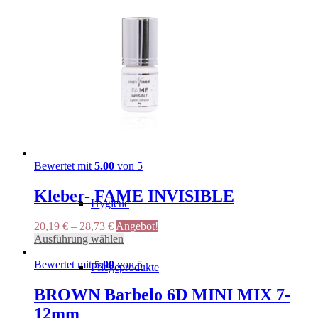
auf.
werden
Tapes
Die
Optionen
können
auf
der
Bürsten
Produktseite
gewählt
werden
Flüssigkeiten
Bewertet mit
5.00
von 5
Kleber- FAME INVISIBLE
Hygiene
20,19
€
–
28,73
€
Angebot!
Dieses
Ausführung wählen
Produkt
weist
Bewertet mit
5.00
von 5
Pflegeprodukte
mehrere
Varianten
BROWN Barbelo 6D MINI MIX 7-
auf.
12mm
Die