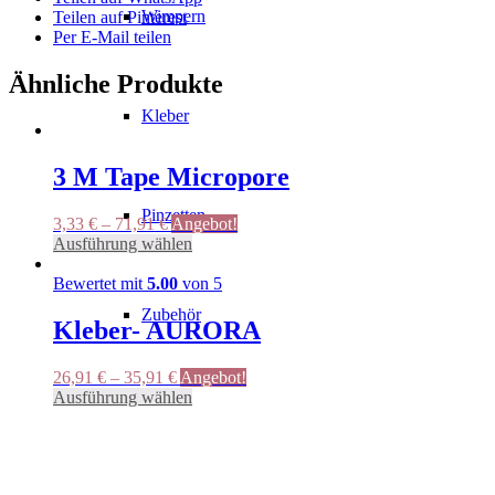
Wimpern
Teilen auf Pinterest
Per E-Mail teilen
Ähnliche Produkte
Kleber
3 M Tape Micropore
Pinzetten
3,33
€
–
71,91
€
Angebot!
Dieses
Ausführung wählen
Produkt
weist
Bewertet mit
5.00
von 5
mehrere
Zubehör
Varianten
Kleber- AURORA
auf.
Die
26,91
€
–
35,91
€
Angebot!
Optionen
Dieses
Ausführung wählen
können
Augenpads
Produkt
auf
weist
der
mehrere
Produktseite
Varianten
gewählt