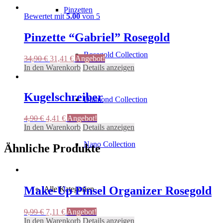
Pinzetten
Bewertet mit
5.00
von 5
Pinzette “Gabriel” Rosegold
Rosegold Collection
Ursprünglicher
Aktueller
34,90
€
31,41
€
Angebot!
Preis
Preis
In den Warenkorb
Details anzeigen
war:
ist:
34,90 €
31,41 €.
Kugelschreiber
Diamond Collection
Ursprünglicher
Aktueller
4,90
€
4,41
€
Angebot!
Preis
Preis
In den Warenkorb
Details anzeigen
war:
ist:
Nano Collection
4,90 €
4,41 €.
Ähnliche Produkte
Make-Up Pinsel Organizer Rosegold
Alle Kategorien
Ursprünglicher
Aktueller
9,99
€
7,11
€
Angebot!
Preis
Preis
In den Warenkorb
Details anzeigen