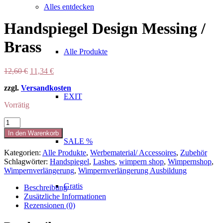
Alles entdecken
Handspiegel Design Messing /
Brass
Alle Produkte
Ursprünglicher
Aktueller
12,60
€
11,34
€
Preis
Preis
zzgl.
Versandkosten
war:
ist:
EXIT
12,60 €
11,34 €.
Vorrätig
Handspiegel
Design
In den Warenkorb
Messing
SALE %
/
Kategorien:
Alle Produkte
,
Werbematerial/ Accessoires
,
Zubehör
Brass
Schlagwörter:
Handspiegel
,
Lashes
,
wimpern shop
,
Wimpernshop
,
Menge
Wimpernverlängerung
,
Wimpernverlängerung Ausbildung
Gratis
Beschreibung
Zusätzliche Informationen
Rezensionen (0)