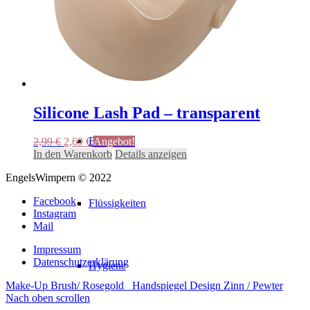
Augenpads
Tapes
Silicone Lash Pad – transparent
Bürsten
Ursprünglicher
Aktueller
2,99
€
2,69
€
Angebot!
Preis
Preis
In den Warenkorb
Details anzeigen
war:
ist:
EngelsWimpern © 2022
2,99 €
2,69 €.
Facebook
Flüssigkeiten
Instagram
Mail
Impressum
Datenschutzerklärung
Hygiene
Make-Up Brush/ Rosegold
Handspiegel Design Zinn / Pewter
Nach oben scrollen