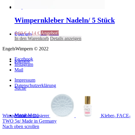
Magazin
Wimpernkleber Nadeln/ 5 Stück
Ursprünglicher
Aktueller
4,60
€
4,14
€
Angebot!
Über uns
Preis
Preis
In den Warenkorb
Details anzeigen
war:
ist:
EngelsWimpern © 2022
4,60 €
4,14 €.
Facebook
Karriere
Instagram
Mail
Impressum
Datenschutzerklärung
Suche
Menü
Menü
Wimpernkleber Dosierer
Kleber- FACE-
TWO 5g/ Made in Germany
Nach oben scrollen