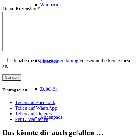
Wimpern
Deine Rezension
*
Kleber
Ich habe die
Datenschutzerklärung
gelesen und erkenne diese
Pinzetten
an.
Zubehör
Eintrag teilen
Teilen auf Facebook
Teilen auf WhatsApp
Teilen auf Pinterest
Augenpads
Per E-Mail teilen
Das könnte dir auch gefallen …