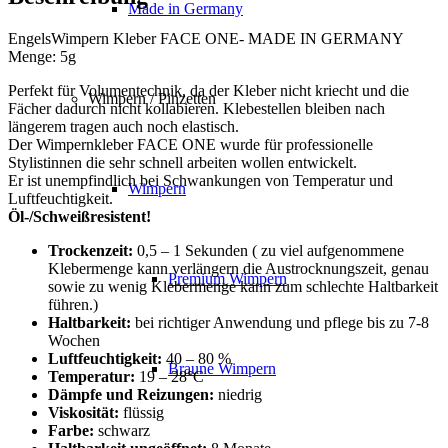
Made in Germany
EngelsWimpern Kleber FACE ONE- MADE IN GERMANY
Menge: 5g
Perfekt für Volumentechnik, da der Kleber nicht kriecht und die
Wimpern / Pinzetten
Fächer dadurch nicht kollabieren. Klebestellen bleiben nach
längerem tragen auch noch elastisch.
Der Wimpernkleber FACE ONE wurde für professionelle
Stylistinnen die sehr schnell arbeiten wollen entwickelt.
Er ist unempfindlich bei Schwankungen von Temperatur und
Wimpern
Luftfeuchtigkeit.
Öl-/Schweißresistent!
Trockenzeit:
0,5 – 1 Sekunden ( zu viel aufgenommene
Klebermenge kann verlängern die Austrocknungszeit, genau
Premium Wimpern
sowie zu wenig Klebermenge kann zum schlechte Haltbarkeit
führen.)
Haltbarkeit:
bei richtiger Anwendung und pflege bis zu 7-8
Wochen
Luftfeuchtigkeit:
40 – 80 %
Braune Wimpern
Temperatur:
19 – 28°C
Dämpfe und Reizungen:
niedrig
Viskosität:
flüssig
Farbe:
schwarz