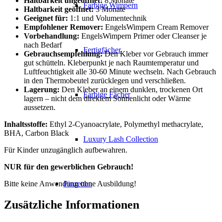
Haltbarkeit ungeöffnet:
8 Monate
Farbige Wimpern
Haltbarkeit geöffnet:
3 Monate
Geeignet für:
1:1 und Volumentechnik
Empfohlener Remover:
EngelsWimpern Cream Remover
Vorbehandlung:
EngelsWimpern Primer oder Cleanser je
nach Bedarf
Fertigfächer
Gebrauchsempfehlung:
Den Kleber vor Gebrauch immer
gut schütteln. Kleberpunkt je nach Raumtemperatur und
Luftfeuchtigkeit alle 30-60 Minute wechseln. Nach Gebrauch
in den Thermobeutel zurücklegen und verschließen.
Lagerung:
Den Kleber an einem dunklen, trockenen Ort
Farbige Fächer
lagern – nicht dem direktem Sonnenlicht oder Wärme
aussetzen.
Inhaltsstoffe:
Ethyl 2-Cyanoacrylate, Polymethyl methacrylate,
BHA, Carbon Black
Luxury Lash Collection
Für Kinder unzugänglich aufbewahren.
NUR für den gewerblichen Gebrauch!
Bitte keine Anwendung ohne Ausbildung!
Pinzetten
Zusätzliche Informationen