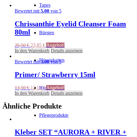
Tapes
Bewertet mit
5.00
von 5
Chrissanthie Eyelid Cleanser Foam
80ml
Bürsten
Ursprünglicher
Aktueller
26,50
€
23,85
€
Angebot!
Preis
Preis
In den Warenkorb
Details anzeigen
war:
ist:
Flüssigkeiten
26,50 €
23,85 €.
Bewertet mit
5.00
von 5
Primer/ Strawberry 15ml
Ursprünglicher
Aktueller
Hygiene
13,50
€
12,15
€
Angebot!
Preis
Preis
In den Warenkorb
Details anzeigen
war:
ist:
13,50 €
12,15 €.
Ähnliche Produkte
Pflegeprodukte
Kleber SET “AURORA + RIVER +