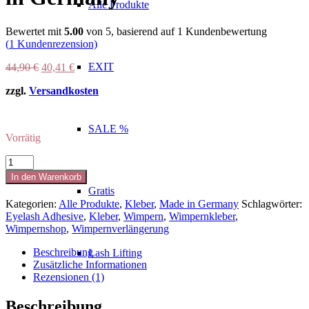
Alle Produkte
Bewertet mit
5.00
von 5, basierend auf
1
Kundenbewertung
(
1
Kundenrezension)
Ursprünglicher
Aktueller
EXIT
44,90
€
40,41
€
Preis
Preis
zzgl.
Versandkosten
war:
ist:
44,90 €
40,41 €.
SALE %
Vorrätig
Kleber-
FACE-
In den Warenkorb
ONE
Gratis
5g/
Kategorien:
Alle Produkte
,
Kleber
,
Made in Germany
Schlagwörter:
Made
Eyelash Adhesive
,
Kleber
,
Wimpern
,
Wimpernkleber
,
in
Wimpernshop
,
Wimpernverlängerung
Germany
Menge
Beschreibung
Lash Lifting
Zusätzliche Informationen
Rezensionen (1)
Beschreibung