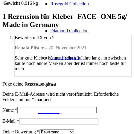
Gewicht
0,016 kg
Rosegold Collection
1 Rezension für
Kleber- FACE- ONE 5g/
Made in Germany
Diamond Collection
Bewertet mit
5
von 5
Renata Pfister
–
20. November 2021
Nano Collection
Sehr gute Kleber benutzte schon 3 Jahre lang , in zwischen
kaufe noch andre Marken aber der ist immer noch beste für
mich !
Füge deine Rezension hinzu
Alle Kategorien
Deine E-Mail-Adresse wird nicht veröffentlicht.
Erforderliche
Felder sind mit
*
markiert
Name
*
Lash Lifting
E-Mail
*
Deine Bewertung
*