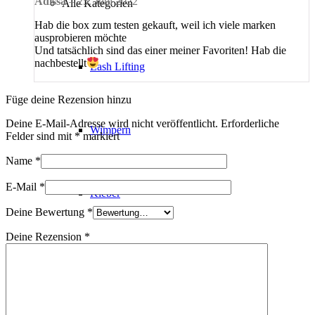
Adissa
–
25. Juni 2022
Alle Kategorien
Hab die box zum testen gekauft, weil ich viele marken
ausprobieren möchte
Und tatsächlich sind das einer meiner Favoriten! Hab die
nachbestellt
Lash Lifting
Füge deine Rezension hinzu
Deine E-Mail-Adresse wird nicht veröffentlicht.
Erforderliche
Wimpern
Felder sind mit
*
markiert
Name
*
E-Mail
*
Kleber
Deine Bewertung
*
Deine Rezension
*
Pinzetten