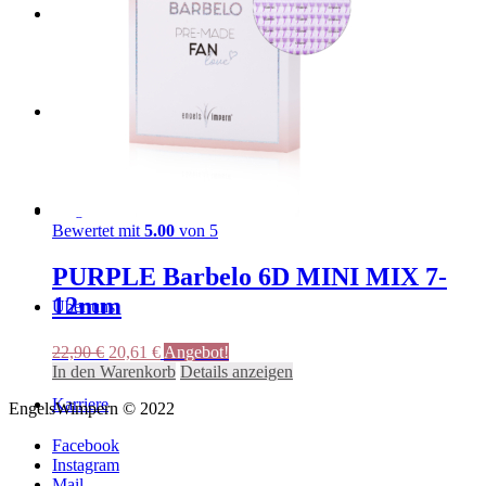
Distributoren
Stores
Magazin
Bewertet mit
5.00
von 5
PURPLE Barbelo 6D MINI MIX 7-
12mm
Über uns
Ursprünglicher
Aktueller
22,90
€
20,61
€
Angebot!
Preis
Preis
In den Warenkorb
Details anzeigen
war:
ist:
Karriere
EngelsWimpern © 2022
22,90 €
20,61 €.
Facebook
Instagram
Mail