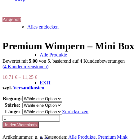
Angebot!
Alles entdecken
Premium Wimpern – Mini Box
Alle Produkte
Bewertet mit
5.00
von 5, basierend auf
4
Kundenbewertungen
(
4
Kundenrezensionen)
10,71
€
–
11,25
€
EXIT
zzgl.
Versandkosten
Biegung:
Stärke:
SALE %
Länge:
Zurücksetzen
Premium
Wimpern
In den Warenkorb
-
Mini
Artikelnummer:
n. a.
Kategorien:
Alle Produkte
,
Premium Mink
Gratis