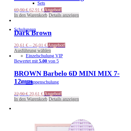
Sets
Ursprünglicher
Aktueller
69,90
€
62,91
€
Angebot!
Preis
Preis
In den Warenkorb
Details anzeigen
war:
ist:
69,90 €
62,91 €.
Schulungen
Dark Brown
20,61
€
–
26,01
€
Angebot!
Dieses
Ausführung wählen
Produkt
Einzelschulung VIP
weist
Bewertet mit
5.00
von 5
mehrere
Varianten
BROWN Barbelo 6D MINI MIX 7-
auf.
12mm
Die
Gruppenschulung
Optionen
können
Ursprünglicher
Aktueller
22,90
€
20,61
€
Angebot!
auf
Preis
Preis
In den Warenkorb
Details anzeigen
der
war:
ist:
Produktseite
Trainer
22,90 €
20,61 €.
gewählt
werden