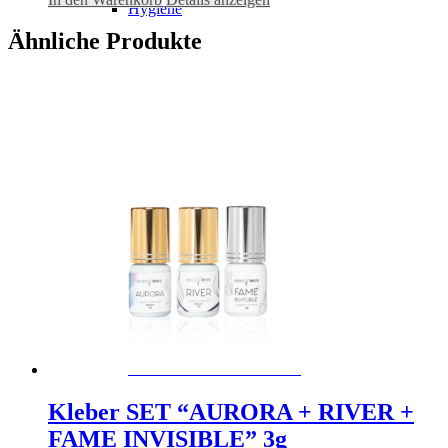
Hygiene
war:
ist:
7,50 €
6,75 €.
Ähnliche Produkte
Pflegeprodukte
Kleberunterlage
Wimpernplatte
Werbematerial/ Accessoires
Kleber SET “AURORA + RIVER +
FAME INVISIBLE” 3g