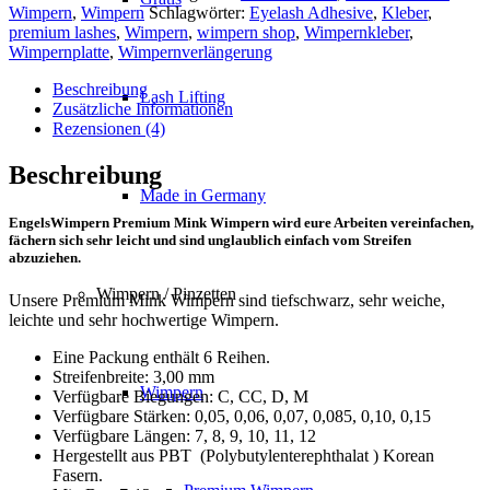
Box
Wimpern
,
Wimpern
Schlagwörter:
Eyelash Adhesive
,
Kleber
,
Menge
premium lashes
,
Wimpern
,
wimpern shop
,
Wimpernkleber
,
Wimpernplatte
,
Wimpernverlängerung
Beschreibung
Lash Lifting
Zusätzliche Informationen
Rezensionen (4)
Beschreibung
Made in Germany
EngelsWimpern Premium Mink Wimpern wird eure Arbeiten vereinfachen,
fächern sich sehr leicht und sind unglaublich einfach vom Streifen
abzuziehen.
Wimpern / Pinzetten
Unsere Premium Mink Wimpern sind tiefschwarz, sehr weiche,
leichte und sehr hochwertige Wimpern.
Eine Packung enthält 6 Reihen.
Streifenbreite: 3,00 mm
Wimpern
Verfügbare Biegungen: C, CC, D, M
Verfügbare Stärken: 0,05, 0,06, 0,07, 0,085, 0,10, 0,15
Verfügbare Längen: 7, 8, 9, 10, 11, 12
Hergestellt aus PBT (Polybutylenterephthalat ) Korean
Fasern.