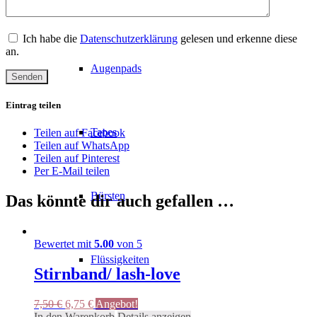
Zubehör
Ich habe die
Datenschutzerklärung
gelesen und erkenne diese
an.
Augenpads
Eintrag teilen
Tapes
Teilen auf Facebook
Teilen auf WhatsApp
Teilen auf Pinterest
Per E-Mail teilen
Bürsten
Das könnte dir auch gefallen …
Bewertet mit
5.00
von 5
Flüssigkeiten
Stirnband/ lash-love
Ursprünglicher
Aktueller
7,50
€
6,75
€
Angebot!
Preis
Preis
In den Warenkorb
Details anzeigen