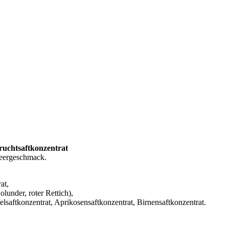
uchtsaftkonzentrat
beergeschmack.
at,
lunder, roter Rettich),
saftkonzentrat, Aprikosensaftkonzentrat, Birnensaftkonzentrat.