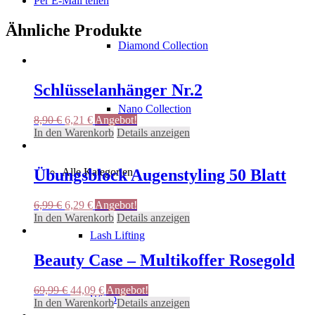
Per E-Mail teilen
Ähnliche Produkte
Diamond Collection
Schlüsselanhänger Nr.2
Nano Collection
Ursprünglicher
Aktueller
8,90
€
6,21
€
Angebot!
Preis
Preis
In den Warenkorb
Details anzeigen
war:
ist:
8,90 €
6,21 €.
Übungsblock Augenstyling 50 Blatt
Alle Kategorien
Ursprünglicher
Aktueller
6,99
€
6,29
€
Angebot!
Preis
Preis
In den Warenkorb
Details anzeigen
war:
ist:
Lash Lifting
6,99 €
6,29 €.
Beauty Case – Multikoffer Rosegold
Ursprünglicher
Aktueller
69,99
€
44,09
€
Angebot!
Wimpern
Preis
Preis
In den Warenkorb
Details anzeigen
war:
ist: