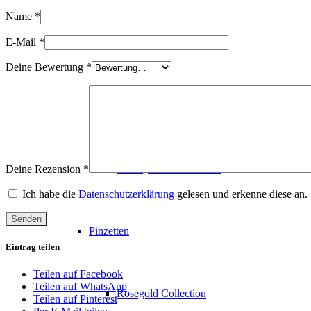
Name
*
E-Mail
*
Fertigfächer
Deine Bewertung
*
Farbige Fächer
Luxury Lash Collection
Deine Rezension
*
Ich habe die
Datenschutzerklärung
gelesen und erkenne diese an.
Pinzetten
Eintrag teilen
Teilen auf Facebook
Teilen auf WhatsApp
Rosegold Collection
Teilen auf Pinterest