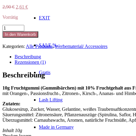
Ursprünglicher
Aktueller
2,90
€
2,61
€
Preis
Preis
Vorrätig
war:
ist:
EXIT
2,90 €
2,61 €.
Fruchtgummi
10
In den Warenkorb
Päckchen
+
SALE %
Kategorien:
Alle Produkte
,
Werbematerial/ Accessoires
1
gratis
Beschreibung
Menge
Rezensionen (1)
Gratis
Beschreibung
10g Fruchtgummi (Gummibärchen) mit 10% Fruchtgehalt aus Fr
mit Orangen-, Passionsfrucht-, Zitronen-, Kirsch-, Ananas- und Him
Lash Lifting
Zutaten:
Glukosesirup, Zucker, Wasser, Gelantine, weißes Traubensaftkonzentr
Säuerungsmittel: Zitronensäure, Pflanzenauszüge (Spirulina, Saflor, Ho
Überzugsmittel: Carnaubawachs, Aromen, natürliche Fruchtsüße, Apfel
Made in Germany
Inhalt 10g
Trocken lagern.