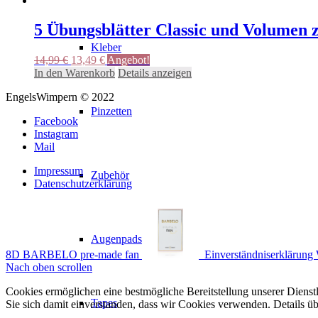
69,99 €
44,09 €.
5 Übungsblätter Classic und Volumen 
Kleber
Ursprünglicher
Aktueller
14,99
€
13,49
€
Angebot!
Preis
Preis
In den Warenkorb
Details anzeigen
war:
ist:
EngelsWimpern © 2022
14,99 €
13,49 €.
Pinzetten
Facebook
Instagram
Mail
Impressum
Zubehör
Datenschutzerklärung
Augenpads
8D BARBELO pre-made fan
Einverständniserklärung 
Nach oben scrollen
Cookies ermöglichen eine bestmögliche Bereitstellung unserer Dienst
Tapes
Sie sich damit einverstanden, dass wir Cookies verwenden. Details ü