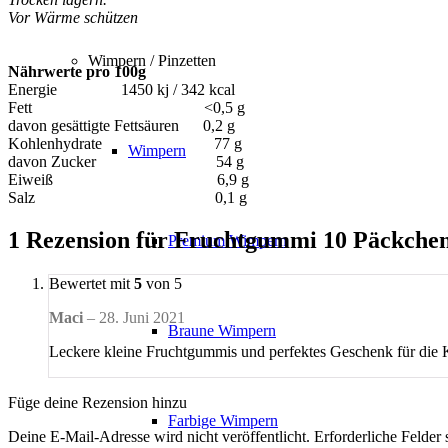
Vor Wärme schützen
Wimpern / Pinzetten
Nährwerte pro 100g
Energie 1450 kj / 342 kcal
Fett <0,5 g
davon gesättigte Fettsäuren 0,2 g
Kohlenhydrate 77 g
Wimpern
davon Zucker 54 g
Eiweiß 6,9 g
Salz 0,1 g
1 Rezension für
Fruchtgummi 10 Päckchen 
Premium Wimpern
Bewertet mit
5
von 5
Maci
–
28. Juni 2021
Braune Wimpern
Leckere kleine Fruchtgummis und perfektes Geschenk für di
Füge deine Rezension hinzu
Farbige Wimpern
Deine E-Mail-Adresse wird nicht veröffentlicht.
Erforderliche Felder 