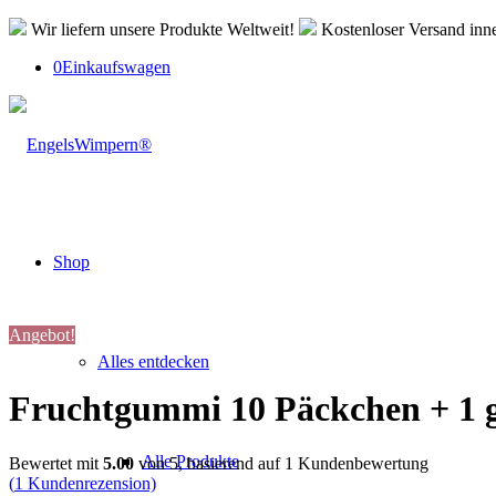
Wir liefern unsere Produkte Weltweit!
Kostenloser Versand inn
0
Einkaufswagen
Shop
Angebot!
Alles entdecken
Fruchtgummi 10 Päckchen + 1 g
Alle Produkte
Bewertet mit
5.00
von 5, basierend auf
1
Kundenbewertung
(
1
Kundenrezension)