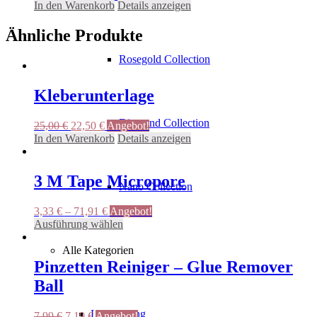
Preis
Preis
In den Warenkorb
Details anzeigen
war:
ist:
26,50 €
23,85 €.
Ähnliche Produkte
Rosegold Collection
Kleberunterlage
Diamond Collection
Ursprünglicher
Aktueller
25,00
€
22,50
€
Angebot!
Preis
Preis
In den Warenkorb
Details anzeigen
war:
ist:
25,00 €
22,50 €.
3 M Tape Micropore
Nano Collection
3,33
€
–
71,91
€
Angebot!
Dieses
Ausführung wählen
Produkt
weist
Alle Kategorien
mehrere
Pinzetten Reiniger – Glue Remover
Varianten
Ball
auf.
Die
Optionen
Lash Lifting
Ursprünglicher
Aktueller
7,99
€
7,19
€
Angebot!