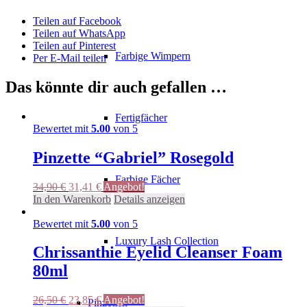
Teilen auf Facebook
Teilen auf WhatsApp
Teilen auf Pinterest
Farbige Wimpern
Per E-Mail teilen
Das könnte dir auch gefallen …
Fertigfächer
Bewertet mit
5.00
von 5
Pinzette “Gabriel” Rosegold
Farbige Fächer
Ursprünglicher
Aktueller
34,90
€
31,41
€
Angebot!
Preis
Preis
In den Warenkorb
Details anzeigen
war:
ist:
34,90 €
31,41 €.
Bewertet mit
5.00
von 5
Luxury Lash Collection
Chrissanthie Eyelid Cleanser Foam
80ml
Ursprünglicher
Aktueller
26,50
€
23,85
€
Angebot!
Pinzetten