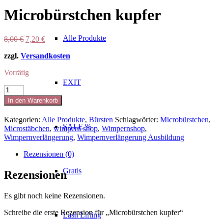
Microbürstchen kupfer
Alle Produkte
Ursprünglicher
Aktueller
8,00
€
7,20
€
Preis
Preis
zzgl.
Versandkosten
war:
ist:
8,00 €
7,20 €.
Vorrätig
EXIT
Microbürstchen
kupfer
In den Warenkorb
Menge
Kategorien:
Alle Produkte
,
Bürsten
Schlagwörter:
Microbürstchen
,
SALE %
Microstäbchen
,
wimpern shop
,
Wimpernshop
,
Wimpernverlängerung
,
Wimpernverlängerung Ausbildung
Rezensionen (0)
Gratis
Rezensionen
Es gibt noch keine Rezensionen.
Schreibe die erste Rezension für „Microbürstchen kupfer“
Lash Lifting