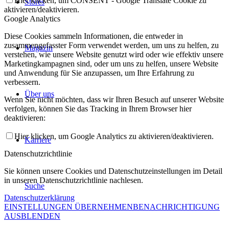
Hier klicken, um CONSENT - Google Translate Cookie zu
Stores
aktivieren/deaktivieren.
Google Analytics
Diese Cookies sammeln Informationen, die entweder in
zusammengefasster Form verwendet werden, um uns zu helfen, zu
Magazin
verstehen, wie unsere Website genutzt wird oder wie effektiv unsere
Marketingkampagnen sind, oder um uns zu helfen, unsere Website
und Anwendung für Sie anzupassen, um Ihre Erfahrung zu
verbessern.
Über uns
Wenn Sie nicht möchten, dass wir Ihren Besuch auf unserer Website
verfolgen, können Sie das Tracking in Ihrem Browser hier
deaktivieren:
Hier klicken, um Google Analytics zu aktivieren/deaktivieren.
Karriere
Datenschutzrichtlinie
Sie können unsere Cookies und Datenschutzeinstellungen im Detail
in unseren Datenschutzrichtlinie nachlesen.
Suche
Datenschutzerklärung
EINSTELLUNGEN ÜBERNEHMEN
BENACHRICHTIGUNG
AUSBLENDEN