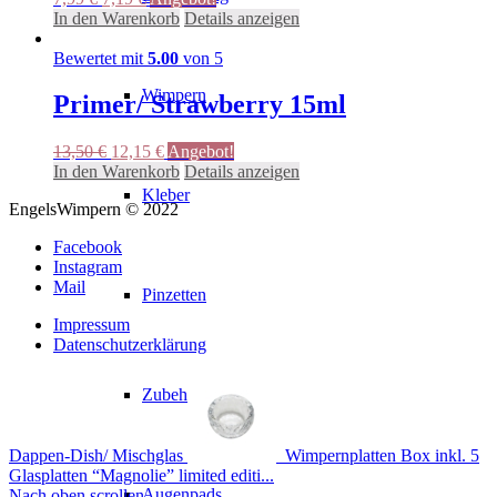
können
Preis
Preis
In den Warenkorb
Details anzeigen
auf
war:
ist:
der
7,99 €
7,19 €.
Bewertet mit
5.00
von 5
Produktseite
gewählt
Wimpern
Primer/ Strawberry 15ml
werden
Ursprünglicher
Aktueller
13,50
€
12,15
€
Angebot!
Preis
Preis
In den Warenkorb
Details anzeigen
war:
ist:
Kleber
EngelsWimpern © 2022
13,50 €
12,15 €.
Facebook
Instagram
Mail
Pinzetten
Impressum
Datenschutzerklärung
Zubehör
Dappen-Dish/ Mischglas
Wimpernplatten Box inkl. 5
Glasplatten “Magnolie” limited editi...
Augenpads
Nach oben scrollen