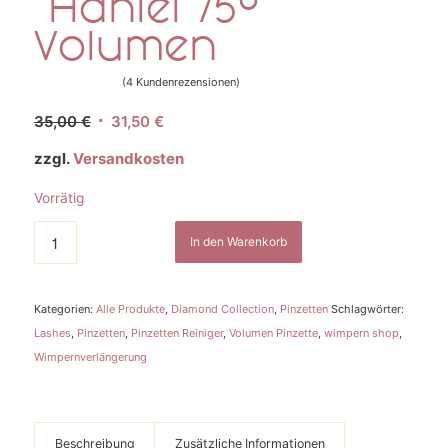
“Haniel 75°”
Volumen
(
4
Kundenrezensionen)
Bewertet
Ursprünglicher
Aktueller
35,00
€
31,50
€
mit
5.00
Preis
Preis
von 5,
zzgl.
Versandkosten
war:
ist:
basierend
35,00 €
31,50 €.
auf
Vorrätig
4
Kundenbewertungen
In den Warenkorb
Kategorien:
Alle Produkte
,
Diamond Collection
,
Pinzetten
Schlagwörter:
Lashes
,
Pinzetten
,
Pinzetten Reiniger
,
Volumen Pinzette
,
wimpern shop
,
Wimpernverlängerung
Beschreibung
Zusätzliche Informationen