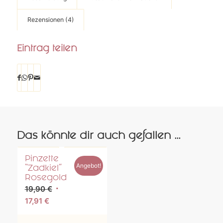
Rezensionen (4)
Eintrag teilen
Das könnte dir auch gefallen …
Pinzette
Angebot!
“Zadkiel”
Rosegold
Ursprünglicher
19,90
€
Aktueller
Preis
17,91
€
Preis
war: