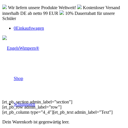
Wir liefern unsere Produkte Weltweit!
Kostenloser Versand
innerhalb DE ab netto 99 EUR
10% Dauerrabatt für unsere
Schüler
0
Einkaufswagen
Shop
[et_pb_section admin_label=”section”]
Schulungen
[et_pb_row admin_label=”row”]
[et_pb_column type=”4_4″][et_pb_text admin_label=”Text”]
Dein Warenkorb ist gegenwärtig leer.