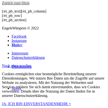
Zurück zum Shop
[/et_pb_text][/et_pb_column]
[/et_pb_row]
[/et_pb_section]
EngelsWimpern © 2022
Facebook
Instagram
Trainer
Mail
Impressum
Datenschutzerklärung
Nach oben scrollen
Distributoren
Cookies ermöglichen eine bestmögliche Bereitstellung unserer
Dienstleistungen. Wir nutzen Ihre Daten um die Zugriffe auf unsere
Website zu analysieren. Mit der Nutzung der Webseiten und
Services erklären Sie sich damit einverstanden, dass wir Cookies
Stores
verwenden. Details über die Nutzung der Daten finden Sie in
unserer Datenschutzerklärung.
JA, ICH BIN EINVERSTANDEN
MEHR
×