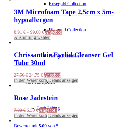
Rosegold Collection
3M Microfoam Tape 2,5cm x 5m-
hypoallergen
Diamond Collection
8,91
€
–
99,00
€
Angebot!
Dieses
Ausführung wählen
Produkt
weist
mehrere
Chrissanthie Eyelid Cleanser Gel
Nano Collection
Varianten
Tube 30ml
auf.
Die
Optionen
Ursprünglicher
Aktueller
27,50
€
24,75
€
Angebot!
können
Preis
Preis
In den Warenkorb
Details anzeigen
Alle Kategorien
auf
war:
ist:
der
27,50 €
24,75 €.
Produktseite
Rose Jadestein
gewählt
werden
Lash Lifting
Ursprünglicher
Aktueller
7,00
€
6,30
€
Angebot!
Preis
Preis
In den Warenkorb
Details anzeigen
war:
ist:
7,00 €
6,30 €.
Bewertet mit
5.00
von 5