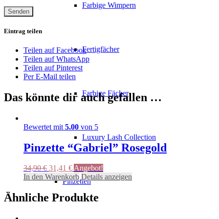
Farbige Wimpern
Eintrag teilen
Fertigfächer
Teilen auf Facebook
Teilen auf WhatsApp
Teilen auf Pinterest
Per E-Mail teilen
Farbige Fächer
Das könnte dir auch gefallen …
Bewertet mit
5.00
von 5
Luxury Lash Collection
Pinzette “Gabriel” Rosegold
Ursprünglicher
Aktueller
34,90
€
31,41
€
Angebot!
Preis
Preis
In den Warenkorb
Details anzeigen
Pinzetten
war:
ist:
34,90 €
31,41 €.
Ähnliche Produkte