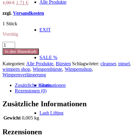
Alle Produkte
Ursprünglicher
Aktueller
1,90
€
1,71
€
Preis
Preis
zzgl.
Versandkosten
war:
ist:
1,90 €
1,71 €.
1 Stück
EXIT
Vorrätig
Make-
Up
In den Warenkorb
Pinsel
SALE %
Menge
Kategorien:
Alle Produkte
,
Bürsten
Schlagwörter:
cleanser
,
pinsel
,
wimpern shop
,
Wimpernbürste
,
Wimpernshop
,
Wimpernverlängerung
Zusätzliche Informationen
Gratis
Rezensionen (0)
Zusätzliche Informationen
Lash Lifting
Gewicht
0,005 kg
Rezensionen