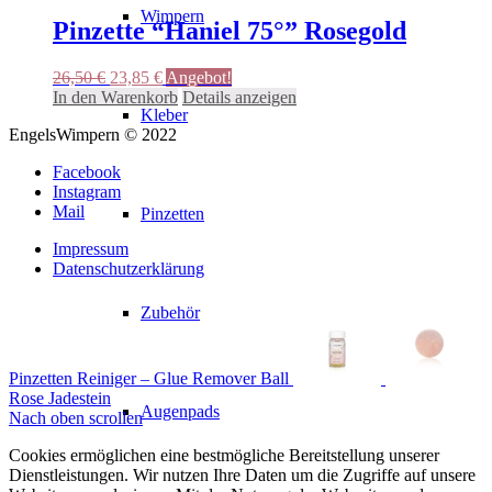
Wimpern
Pinzette “Haniel 75°” Rosegold
Ursprünglicher
Aktueller
26,50
€
23,85
€
Angebot!
Preis
Preis
In den Warenkorb
Details anzeigen
Kleber
war:
ist:
EngelsWimpern © 2022
26,50 €
23,85 €.
Facebook
Instagram
Mail
Pinzetten
Impressum
Datenschutzerklärung
Zubehör
Pinzetten Reiniger – Glue Remover Ball
Rose Jadestein
Augenpads
Nach oben scrollen
Cookies ermöglichen eine bestmögliche Bereitstellung unserer
Dienstleistungen. Wir nutzen Ihre Daten um die Zugriffe auf unsere