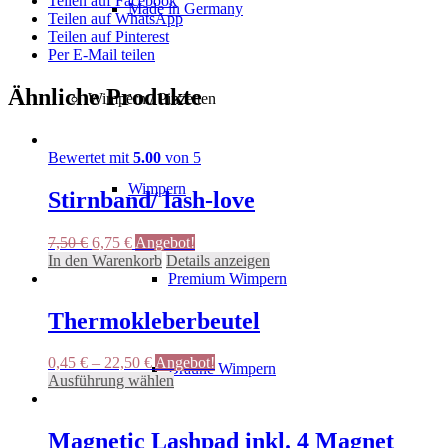
Teilen auf Facebook
Made in Germany
Teilen auf WhatsApp
Teilen auf Pinterest
Per E-Mail teilen
Ähnliche Produkte
Wimpern / Pinzetten
Bewertet mit
5.00
von 5
Wimpern
Stirnband/ lash-love
Ursprünglicher
Aktueller
7,50
€
6,75
€
Angebot!
Preis
Preis
In den Warenkorb
Details anzeigen
war:
ist:
Premium Wimpern
7,50 €
6,75 €.
Thermokleberbeutel
0,45
€
–
22,50
€
Angebot!
Braune Wimpern
Dieses
Ausführung wählen
Produkt
weist
mehrere
Magnetic Lashpad inkl. 4 Magnet