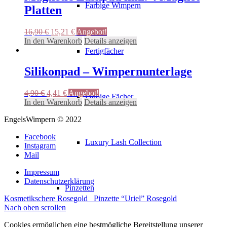
Varianten
Farbige Wimpern
Platten
auf.
Die
Optionen
Ursprünglicher
Aktueller
16,90
€
15,21
€
Angebot!
können
Preis
Preis
In den Warenkorb
Details anzeigen
auf
war:
ist:
Fertigfächer
der
16,90 €
15,21 €.
Produktseite
Silikonpad – Wimpernunterlage
gewählt
werden
Ursprünglicher
Aktueller
4,90
€
4,41
€
Angebot!
Farbige Fächer
Preis
Preis
In den Warenkorb
Details anzeigen
war:
ist:
EngelsWimpern © 2022
4,90 €
4,41 €.
Facebook
Luxury Lash Collection
Instagram
Mail
Impressum
Datenschutzerklärung
Pinzetten
Kosmetikschere Rosegold
Pinzette “Uriel” Rosegold
Nach oben scrollen
Cookies ermöglichen eine bestmögliche Bereitstellung unserer