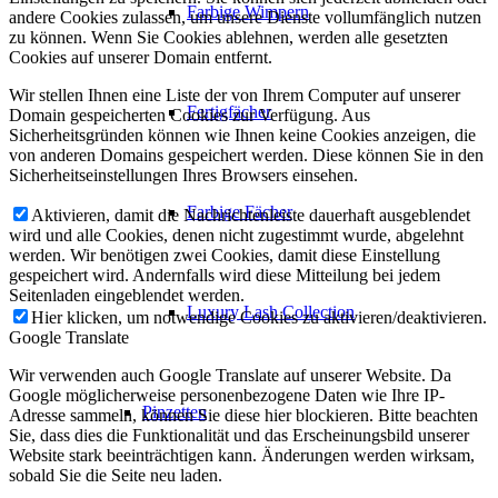
Farbige Wimpern
andere Cookies zulassen, um unsere Dienste vollumfänglich nutzen
zu können. Wenn Sie Cookies ablehnen, werden alle gesetzten
Cookies auf unserer Domain entfernt.
Wir stellen Ihnen eine Liste der von Ihrem Computer auf unserer
Fertigfächer
Domain gespeicherten Cookies zur Verfügung. Aus
Sicherheitsgründen können wie Ihnen keine Cookies anzeigen, die
von anderen Domains gespeichert werden. Diese können Sie in den
Sicherheitseinstellungen Ihres Browsers einsehen.
Farbige Fächer
Aktivieren, damit die Nachrichtenleiste dauerhaft ausgeblendet
wird und alle Cookies, denen nicht zugestimmt wurde, abgelehnt
werden. Wir benötigen zwei Cookies, damit diese Einstellung
gespeichert wird. Andernfalls wird diese Mitteilung bei jedem
Seitenladen eingeblendet werden.
Luxury Lash Collection
Hier klicken, um notwendige Cookies zu aktivieren/deaktivieren.
Google Translate
Wir verwenden auch Google Translate auf unserer Website. Da
Google möglicherweise personenbezogene Daten wie Ihre IP-
Pinzetten
Adresse sammeln, können Sie diese hier blockieren. Bitte beachten
Sie, dass dies die Funktionalität und das Erscheinungsbild unserer
Website stark beeinträchtigen kann. Änderungen werden wirksam,
sobald Sie die Seite neu laden.