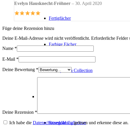
Evelyn Hausknecht-Fröhner
–
30. April 2020
Fertigfächer
Füge deine Rezension hinzu
Deine E-Mail-Adresse wird nicht veröffentlicht.
Erforderliche Felder 
Farbige Fächer
Name
*
E-Mail
*
Deine Bewertung
*
Luxury Lash Collection
Pinzetten
Deine Rezension
*
Ich habe die
Datenschutzerklärung
gelesen und erkenne diese an.
Rosegold Collection