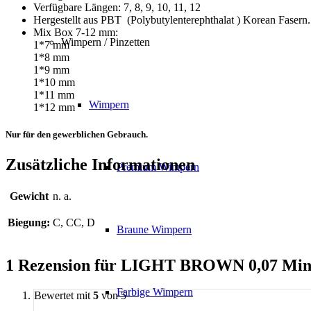
Verfügbare Längen: 7, 8, 9, 10, 11, 12
Hergestellt aus PBT (Polybutylenterephthalat ) Korean Fasern.
Mix Box 7-12 mm:
Wimpern / Pinzetten
1*7 mm
1*8 mm
1*9 mm
1*10 mm
1*11 mm
Wimpern
1*12 mm
Nur für den gewerblichen Gebrauch.
Zusätzliche Informationen
Premium Wimpern
Gewicht
n. a.
Biegung:
C, CC, D
Braune Wimpern
1 Rezension für
LIGHT BROWN 0,07 Mini
Farbige Wimpern
Bewertet mit
5
von 5