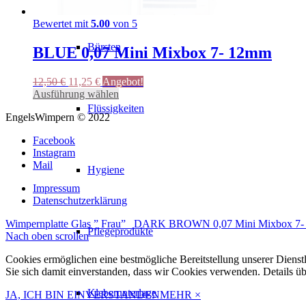
Bewertet mit
5.00
von 5
Bürsten
BLUE 0,07 Mini Mixbox 7- 12mm
Ursprünglicher
Aktueller
12,50
€
11,25
€
Angebot!
Preis
Preis
Dieses
Ausführung wählen
war:
ist:
Produkt
Flüssigkeiten
EngelsWimpern © 2022
12,50 €
11,25 €.
weist
mehrere
Facebook
Varianten
Instagram
auf.
Mail
Die
Hygiene
Optionen
Impressum
können
Datenschutzerklärung
auf
der
Wimpernplatte Glas ” Frau”
DARK BROWN 0,07 Mini Mixbox 7-
Produktseite
Pflegeprodukte
Nach oben scrollen
gewählt
werden
Cookies ermöglichen eine bestmögliche Bereitstellung unserer Dienst
Sie sich damit einverstanden, dass wir Cookies verwenden. Details ü
Kleberunterlage
JA, ICH BIN EINVERSTANDEN
MEHR
×