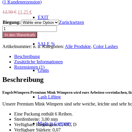
(
1
Kundenrezension)
Ursprünglicher
Aktueller
12,50
€
11,25
€
Preis
Preis
EXIT
Biegung:
war:
ist:
Zurücksetzen
12,50 €
11,25 €.
LIGHT
BROWN
In den Warenkorb
0,07
Mini
SALE %
Artikelnummer:
n. a.
Kategorien:
Alle Produkte
,
Color Lashes
Mixbox
7-
Beschreibung
12mm
Zusätzliche Informationen
Menge
Rezensionen (1)
Gratis
Beschreibung
EngelsWimpern Premium Mink Wimpern wird eure Arbeiten vereinfachen, fächer
Lash Lifting
Unsere Premium Mink Wimpern sind sehr weiche, leichte und sehr h
Eine Packung enthält 6 Reihen.
Streifenbreite: 3,00 mm
Made in Germany
Verfügbare Biegungen: C, CC, D
Verfügbare Stärken: 0,07