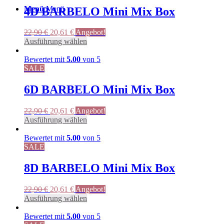
werden
auf.
Menü
Menü
4D BARBELO Mini Mix Box
Die
Optionen
Ursprünglicher
Aktueller
22,90
€
20,61
€
Angebot!
können
Preis
Preis
Dieses
Ausführung wählen
auf
war:
ist:
Produkt
der
22,90 €
20,61 €.
weist
Bewertet mit
5.00
von 5
Produktseite
mehrere
SALE
gewählt
Varianten
werden
auf.
6D BARBELO Mini Mix Box
Die
Optionen
Ursprünglicher
Aktueller
22,90
€
20,61
€
Angebot!
können
Preis
Preis
Dieses
Ausführung wählen
auf
war:
ist:
Produkt
der
22,90 €
20,61 €.
weist
Bewertet mit
5.00
von 5
Produktseite
mehrere
SALE
gewählt
Varianten
werden
auf.
8D BARBELO Mini Mix Box
Die
Optionen
Ursprünglicher
Aktueller
22,90
€
20,61
€
Angebot!
können
Preis
Preis
Dieses
Ausführung wählen
auf
war:
ist:
Produkt
der
22,90 €
20,61 €.
weist
Bewertet mit
5.00
von 5
Produktseite