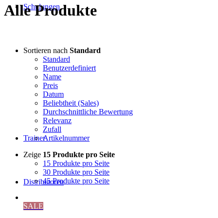
Alle Produkte
Schulungen
Sortieren nach
Standard
Standard
Benutzerdefiniert
Name
Preis
Datum
Beliebtheit (Sales)
Durchschnittliche Bewertung
Relevanz
Zufall
Artikelnummer
Trainer
Zeige
15 Produkte pro Seite
15 Produkte pro Seite
30 Produkte pro Seite
45 Produkte pro Seite
Distributoren
SALE