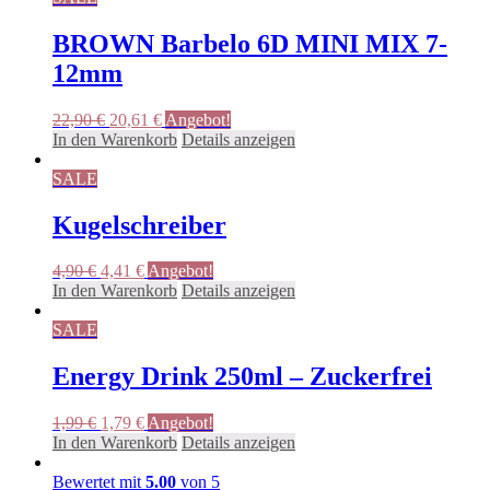
BROWN Barbelo 6D MINI MIX 7-
12mm
Ursprünglicher
Aktueller
22,90
€
20,61
€
Angebot!
Preis
Preis
In den Warenkorb
Details anzeigen
war:
ist:
22,90 €
20,61 €.
SALE
Kugelschreiber
Ursprünglicher
Aktueller
4,90
€
4,41
€
Angebot!
Preis
Preis
In den Warenkorb
Details anzeigen
war:
ist:
4,90 €
4,41 €.
SALE
Energy Drink 250ml – Zuckerfrei
Ursprünglicher
Aktueller
1,99
€
1,79
€
Angebot!
Preis
Preis
In den Warenkorb
Details anzeigen
war:
ist:
1,99 €
1,79 €.
Bewertet mit
5.00
von 5