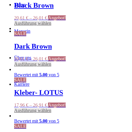
Black Brown
Stores
20,61
€
–
26,01
€
Angebot!
Dieses
Ausführung wählen
Produkt
Magazin
weist
SALE
mehrere
Varianten
Dark Brown
auf.
Die
Über uns
20,61
€
–
26,01
€
Angebot!
Optionen
Dieses
Ausführung wählen
können
Produkt
auf
weist
Bewertet mit
5.00
von 5
der
mehrere
SALE
Produktseite
Karriere
Varianten
gewählt
auf.
Kleber- LOTUS
werden
Die
Optionen
17,96
€
–
26,91
€
Angebot!
können
Dieses
Ausführung wählen
Suche
auf
Produkt
der
weist
Bewertet mit
5.00
von 5
Produktseite
mehrere
SALE
gewählt
Varianten