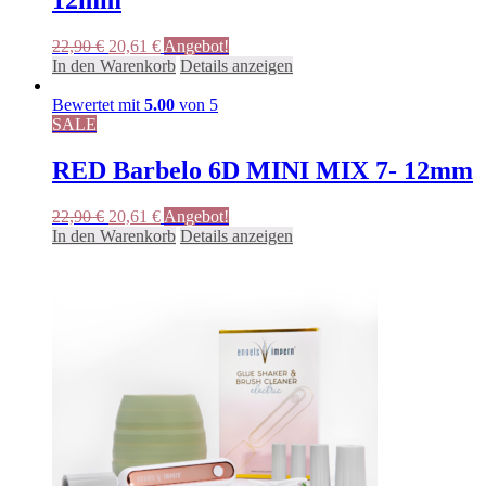
Ursprünglicher
Aktueller
22,90
€
20,61
€
Angebot!
Preis
Preis
In den Warenkorb
Details anzeigen
war:
ist:
22,90 €
20,61 €.
Bewertet mit
5.00
von 5
SALE
RED Barbelo 6D MINI MIX 7- 12mm
Ursprünglicher
Aktueller
22,90
€
20,61
€
Angebot!
Preis
Preis
In den Warenkorb
Details anzeigen
war:
ist:
22,90 €
20,61 €.