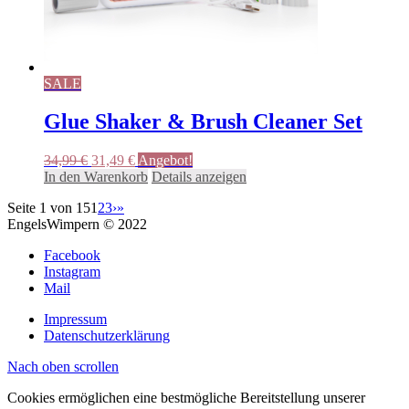
SALE
Glue Shaker & Brush Cleaner Set
Ursprünglicher
Aktueller
34,99
€
31,49
€
Angebot!
Preis
Preis
In den Warenkorb
Details anzeigen
war:
ist:
Seite 1 von 15
1
2
3
›
»
34,99 €
31,49 €.
EngelsWimpern © 2022
Facebook
Instagram
Mail
Impressum
Datenschutzerklärung
Nach oben scrollen
Cookies ermöglichen eine bestmögliche Bereitstellung unserer