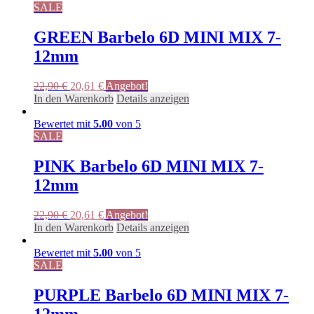
SALE
GREEN Barbelo 6D MINI MIX 7-
12mm
Ursprünglicher
Aktueller
22,90
€
20,61
€
Angebot!
Preis
Preis
In den Warenkorb
Details anzeigen
war:
ist:
22,90 €
20,61 €.
Bewertet mit
5.00
von 5
SALE
PINK Barbelo 6D MINI MIX 7-
12mm
Ursprünglicher
Aktueller
22,90
€
20,61
€
Angebot!
Preis
Preis
In den Warenkorb
Details anzeigen
war:
ist:
22,90 €
20,61 €.
Bewertet mit
5.00
von 5
SALE
PURPLE Barbelo 6D MINI MIX 7-
12mm