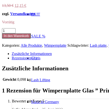
Ursprünglicher
Aktueller
13,50
€
12,15
€
Preis
Preis
zzgl.
Versandkosten
war:
ist:
EXIT
13,50 €
12,15 €.
Vorrätig
Wimpernplatte
Glas
In den Warenkorb
SALE %
"
Princess"
Kategorien:
Alle Produkte
,
Wimpernplatte
Schlagwörter:
Lash platte
,
Menge
Zusätzliche Informationen
Rezensionen (1)
Gratis
Zusätzliche Informationen
Gewicht
0,098 kg
Lash Lifting
1 Rezension für
Wimpernplatte Glas ” Pri
Bewertet mit
5
von 5
Made in Germany