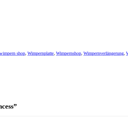
wimpern shop
,
Wimpernplatte
,
Wimpernshop
,
Wimpernverlängerung
,
ncess”