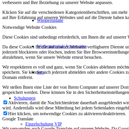
verbessern und Ihre Beziehung zu unserer Website anpassen.
Klicken Sie auf die verschiedenen Kategorienüberschriften, um mehr 
auf Ihre Erfahrung auf unseren Websites und auf die Dienste haben k
Wimpernplatte
Notwendige Website Cookies
Diese Cookies sind unbedingt erforderlich, um Ihnen die auf unserer
Werbematerial/ Accessoires
Da diese Cookies für die auf unserer Webseite verfügbaren Dienste 
jederzeit blockieren oder löschen, indem Sie Ihre Browsereinstellung
abzulehnen, wenn Sie unsere Website erneut besuchen.
Wir respektieren es voll und ganz, wenn Sie Cookies ablehnen möchte
Sets
speichern. Sie können sich jederzeit abmelden oder andere Cookies z
Domain entfernt.
Wir stellen Ihnen eine Liste der von Ihrem Computer auf unserer D
gespeichert werden. Diese können Sie in den Sicherheitseinstellunge
Schulungen
Aktivieren, damit die Nachrichtenleiste dauerhaft ausgeblendet w
wird. Andernfalls wird diese Mitteilung bei jedem Seitenladen eingeb
Hier klicken, um notwendige Cookies zu aktivieren/deaktivieren.
Google Translate
Einzelschulung VIP
Wir verwenden auch Google Translate auf unserer Website. Da Google