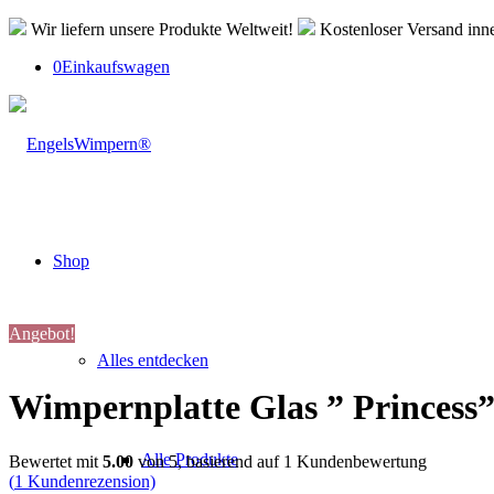
Wir liefern unsere Produkte Weltweit!
Kostenloser Versand inn
0
Einkaufswagen
Shop
Angebot!
Alles entdecken
Wimpernplatte Glas ” Princess
Alle Produkte
Bewertet mit
5.00
von 5, basierend auf
1
Kundenbewertung
(
1
Kundenrezension)