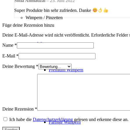
Sofia Ahmadzai
–
25. Juni 2022
Super Produkte bin sehr zufrieden. Danke
Wimpern / Pinzetten
Füge deine Rezension hinzu
Deine E-Mail-Adresse wird nicht veröffentlicht.
Erforderliche Felder 
Wimpern
Name
*
E-Mail
*
Deine Bewertung
*
Premium Wimpern
Braune Wimpern
Deine Rezension
*
Ich habe die
Datenschutzerklärung
gelesen und erkenne diese an.
Farbige Wimpern