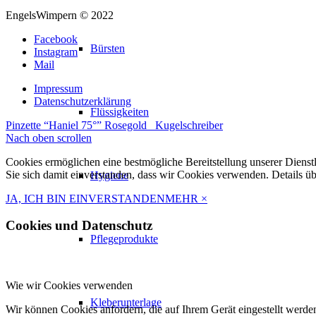
war:
ist:
EngelsWimpern © 2022
34,90 €
31,41 €.
Facebook
Bürsten
Instagram
Mail
Impressum
Datenschutzerklärung
Flüssigkeiten
Pinzette “Haniel 75°” Rosegold
Kugelschreiber
Nach oben scrollen
Cookies ermöglichen eine bestmögliche Bereitstellung unserer Dienst
Sie sich damit einverstanden, dass wir Cookies verwenden. Details ü
Hygiene
JA, ICH BIN EINVERSTANDEN
MEHR
×
Cookies und Datenschutz
Pflegeprodukte
Wie wir Cookies verwenden
Kleberunterlage
Wir können Cookies anfordern, die auf Ihrem Gerät eingestellt werde