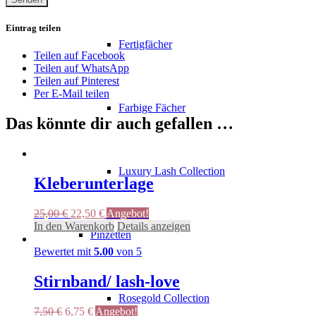
Eintrag teilen
Fertigfächer
Teilen auf Facebook
Teilen auf WhatsApp
Teilen auf Pinterest
Per E-Mail teilen
Farbige Fächer
Das könnte dir auch gefallen …
Luxury Lash Collection
Kleberunterlage
Ursprünglicher
Aktueller
25,00
€
22,50
€
Angebot!
Preis
Preis
In den Warenkorb
Details anzeigen
Pinzetten
war:
ist:
25,00 €
22,50 €.
Bewertet mit
5.00
von 5
Stirnband/ lash-love
Rosegold Collection
Ursprünglicher
Aktueller
7,50
€
6,75
€
Angebot!