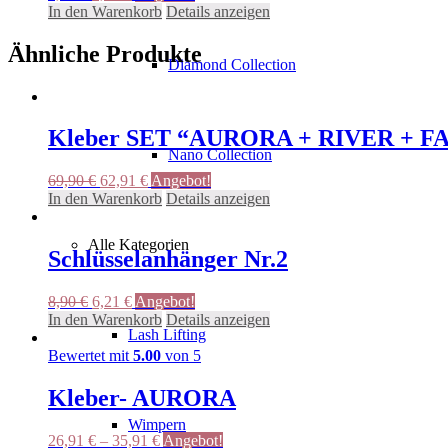
Preis
Preis
In den Warenkorb
Details anzeigen
war:
ist:
7,50 €
6,75 €.
Ähnliche Produkte
Diamond Collection
Kleber SET “AURORA + RIVER + F
Nano Collection
Ursprünglicher
Aktueller
69,90
€
62,91
€
Angebot!
Preis
Preis
In den Warenkorb
Details anzeigen
war:
ist:
69,90 €
62,91 €.
Alle Kategorien
Schlüsselanhänger Nr.2
Ursprünglicher
Aktueller
8,90
€
6,21
€
Angebot!
Preis
Preis
In den Warenkorb
Details anzeigen
Lash Lifting
war:
ist:
8,90 €
6,21 €.
Bewertet mit
5.00
von 5
Kleber- AURORA
Wimpern
26,91
€
–
35,91
€
Angebot!