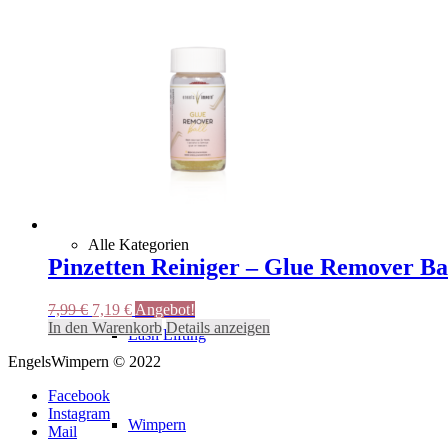
Diamond Collection
Nano Collection
Alle Kategorien
Pinzetten Reiniger – Glue Remover Ba
Ursprünglicher
Aktueller
7,99
€
7,19
€
Angebot!
Preis
Preis
In den Warenkorb
Details anzeigen
Lash Lifting
war:
ist:
EngelsWimpern © 2022
7,99 €
7,19 €.
Facebook
Instagram
Wimpern
Mail