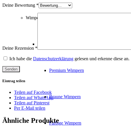
Deine Bewertung
*
Wimpern / Pinzetten
Wimpern
Deine Rezension
*
Ich habe die
Datenschutzerklärung
gelesen und erkenne diese an.
Premium Wimpern
Eintrag teilen
Teilen auf Facebook
Braune Wimpern
Teilen auf WhatsApp
Teilen auf Pinterest
Per E-Mail teilen
Ähnliche Produkte
Farbige Wimpern