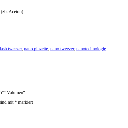
 (zb. Aceton)
lash tweezer
,
nano pinzette
,
nano tweezer
,
nanotechnologie
5°“ Volumen“
sind mit
*
markiert