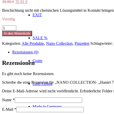
Ursprünglicher
Aktueller
39,90
€
35,91
€
Preis
Preis
Beschichtung nicht mit chemischen Lösungsmittel in Kontakt bringen
war:
ist:
EXIT
39,90 €
35,91 €.
Vorrätig
NANO
COLLECTION-
In den Warenkorb
„Haniel
SALE %
75°“
Kategorien:
Alle Produkte
,
Nano Collection
,
Pinzetten
Schlagwörter:
Volumen
Menge
Rezensionen (0)
Gratis
Rezensionen
Es gibt noch keine Rezensionen.
Schreibe die erste Rezension für „NANO COLLECTION- „Haniel 7
Lash Lifting
Deine E-Mail-Adresse wird nicht veröffentlicht.
Erforderliche Felder 
Name
*
Made in Germany
E-Mail
*