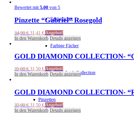
Bewertet mit
5.00
von 5
Pinzette “Gabriel” Rosegold
Fertigfächer
Ursprünglicher
Aktueller
34,90
€
31,41
€
Angebot!
Preis
Preis
In den Warenkorb
Details anzeigen
war:
ist:
Farbige Fächer
34,90 €
31,41 €.
GOLD DIAMOND COLLECTION- “Gab
Ursprünglicher
Aktueller
35,00
€
31,50
€
Angebot!
Luxury Lash Collection
Preis
Preis
In den Warenkorb
Details anzeigen
war:
ist:
35,00 €
31,50 €.
GOLD DIAMOND COLLECTION- “Ra
Pinzetten
Ursprünglicher
Aktueller
35,00
€
31,50
€
Angebot!
Preis
Preis
In den Warenkorb
Details anzeigen
war:
ist:
35,00 €
31,50 €.
Rosegold Collection