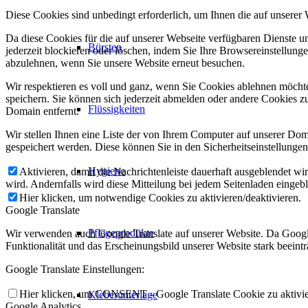
Diese Cookies sind unbedingt erforderlich, um Ihnen die auf unserer
Da diese Cookies für die auf unserer Webseite verfügbaren Dienste 
Bürsten
jederzeit blockieren oder löschen, indem Sie Ihre Browsereinstellung
abzulehnen, wenn Sie unsere Website erneut besuchen.
Wir respektieren es voll und ganz, wenn Sie Cookies ablehnen möchte
speichern. Sie können sich jederzeit abmelden oder andere Cookies z
Flüssigkeiten
Domain entfernt.
Wir stellen Ihnen eine Liste der von Ihrem Computer auf unserer D
gespeichert werden. Diese können Sie in den Sicherheitseinstellunge
Hygiene
Aktivieren, damit die Nachrichtenleiste dauerhaft ausgeblendet w
wird. Andernfalls wird diese Mitteilung bei jedem Seitenladen eingeb
Hier klicken, um notwendige Cookies zu aktivieren/deaktivieren.
Google Translate
Pflegeprodukte
Wir verwenden auch Google Translate auf unserer Website. Da Google
Funktionalität und das Erscheinungsbild unserer Website stark beein
Google Translate Einstellungen:
Hier klicken, um CONSENT - Google Translate Cookie zu aktivier
Kleberunterlage
Google Analytics