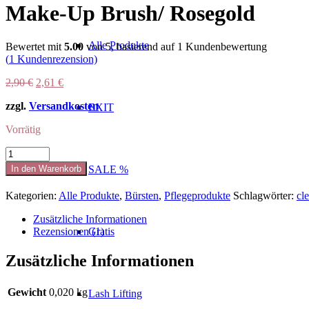
Make-Up Brush/ Rosegold
Alle Produkte
Bewertet mit
5.00
von 5, basierend auf
1
Kundenbewertung
(
1
Kundenrezension)
Ursprünglicher
Aktueller
2,90
€
2,61
€
Preis
Preis
zzgl.
Versandkosten
war:
ist:
EXIT
2,90 €
2,61 €.
Vorrätig
Make-
Up
In den Warenkorb
SALE %
Brush/
Rosegold
Kategorien:
Alle Produkte
,
Bürsten
,
Pflegeprodukte
Schlagwörter:
cl
Menge
Zusätzliche Informationen
Rezensionen (1)
Gratis
Zusätzliche Informationen
Gewicht
0,020 kg
Lash Lifting