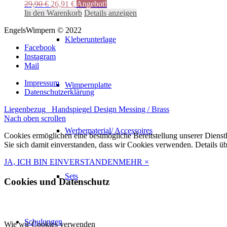
Ursprünglicher
Aktueller
29,90
€
26,91
€
Angebot!
Preis
Preis
In den Warenkorb
Details anzeigen
war:
ist:
EngelsWimpern © 2022
29,90 €
26,91 €.
Kleberunterlage
Facebook
Instagram
Mail
Impressum
Wimpernplatte
Datenschutzerklärung
Liegenbezug
Handspiegel Design Messing / Brass
Nach oben scrollen
Werbematerial/ Accessoires
Cookies ermöglichen eine bestmögliche Bereitstellung unserer Dienst
Sie sich damit einverstanden, dass wir Cookies verwenden. Details ü
JA, ICH BIN EINVERSTANDEN
MEHR
×
Sets
Cookies und Datenschutz
Schulungen
Wie wir Cookies verwenden