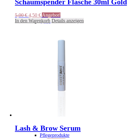
Schaumspender Flasche 30ml Gold
Ursprünglicher
Aktueller
5,00
€
4,50
€
Angebot!
Preis
Preis
In den Warenkorb
Details anzeigen
Tapes
war:
ist:
5,00 €
4,50 €.
Bürsten
Flüssigkeiten
Hygiene
Lash & Brow Serum
Pflegeprodukte