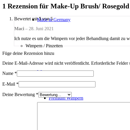
1 Rezension für
Make-Up Brush/ Rosegold
Bewertet mit
5
von 5
Made in Germany
Maci
–
28. Juni 2021
Ich nutze es um die Wimpern vor jeder Behandlung damit zu 
Wimpern / Pinzetten
Füge deine Rezension hinzu
Deine E-Mail-Adresse wird nicht veröffentlicht.
Erforderliche Felder 
Wimpern
Name
*
E-Mail
*
Deine Bewertung
*
Premium Wimpern
Braune Wimpern