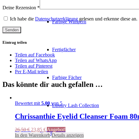
Deine Rezension
*
Ich habe die
Datenschutzerklärung
gelesen und erkenne diese an.
Farbige Wimpern
Eintrag teilen
Fertigfächer
Teilen auf Facebook
Teilen auf WhatsApp
Teilen auf Pinterest
Per E-Mail teilen
Farbige Fächer
Das könnte dir auch gefallen …
Bewertet mit
5.00
von 5
Luxury Lash Collection
Chrissanthie Eyelid Cleanser Foam 80
Ursprünglicher
Aktueller
26,50
€
23,85
€
Angebot!
Pinzetten
Preis
Preis
In den Warenkorb
Details anzeigen