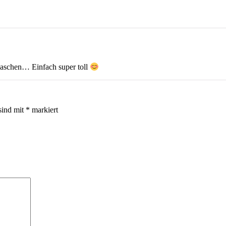
waschen… Einfach super toll
sind mit
*
markiert