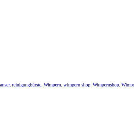
eanser
,
reinigungbürste
,
Wimpern
,
wimpern shop
,
Wimpernshop
,
Wimpe