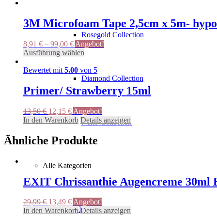
war:
ist:
26,50 €
23,85 €.
3M Microfoam Tape 2,5cm x 5m- hypo
Rosegold Collection
8,91
€
–
99,00
€
Angebot!
Dieses
Ausführung wählen
Produkt
weist
Bewertet mit
5.00
von 5
mehrere
Diamond Collection
Varianten
Primer/ Strawberry 15ml
auf.
Die
Ursprünglicher
Aktueller
13,50
€
12,15
€
Angebot!
Optionen
Preis
Preis
In den Warenkorb
Details anzeigen
können
Nano Collection
war:
ist:
auf
13,50 €
12,15 €.
Ähnliche Produkte
der
Produktseite
gewählt
werden
Alle Kategorien
EXIT Chrissanthie Augencreme 30ml
Ursprünglicher
Aktueller
29,99
€
13,49
€
Angebot!
Lash Lifting
Preis
Preis
In den Warenkorb
Details anzeigen