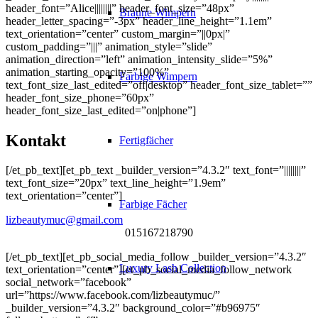
header_font=”Alice||||||||” header_font_size=”48px”
Braune Wimpern
header_letter_spacing=”-3px” header_line_height=”1.1em”
text_orientation=”center” custom_margin=”||0px|”
custom_padding=”|||” animation_style=”slide”
animation_direction=”left” animation_intensity_slide=”5%”
animation_starting_opacity=”100%”
Farbige Wimpern
text_font_size_last_edited=”off|desktop” header_font_size_tablet=””
header_font_size_phone=”60px”
header_font_size_last_edited=”on|phone”]
Kontakt
Fertigfächer
[/et_pb_text][et_pb_text _builder_version=”4.3.2″ text_font=”||||||||”
text_font_size=”20px” text_line_height=”1.9em”
text_orientation=”center”]
Farbige Fächer
lizbeautymuc@gmail.com
015167218790
[/et_pb_text][et_pb_social_media_follow _builder_version=”4.3.2″
Luxury Lash Collection
text_orientation=”center”][et_pb_social_media_follow_network
social_network=”facebook”
url=”https://www.facebook.com/lizbeautymuc/”
_builder_version=”4.3.2″ background_color=”#b96975″