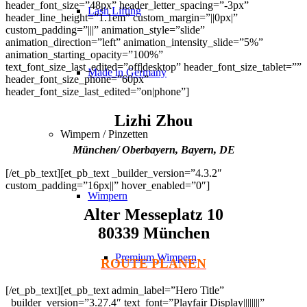
header_font_size=”48px” header_letter_spacing=”-3px”
Lash Lifting
header_line_height=”1.1em” custom_margin=”||0px|”
custom_padding=”|||” animation_style=”slide”
animation_direction=”left” animation_intensity_slide=”5%”
animation_starting_opacity=”100%”
text_font_size_last_edited=”off|desktop” header_font_size_tablet=””
Made in Germany
header_font_size_phone=”60px”
header_font_size_last_edited=”on|phone”]
Lizhi Zhou
Wimpern / Pinzetten
München/ Oberbayern, Bayern, DE
[/et_pb_text][et_pb_text _builder_version=”4.3.2″
custom_padding=”16px||” hover_enabled=”0″]
Wimpern
Alter Messeplatz 10
80339 München
Premium Wimpern
ROUTE PLANEN
[/et_pb_text][et_pb_text admin_label=”Hero Title”
_builder_version=”3.27.4″ text_font=”Playfair Display||||||||”