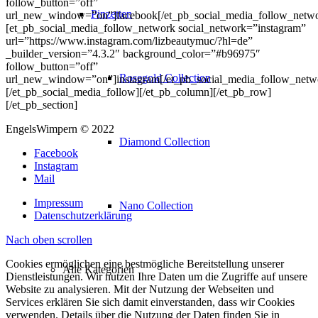
follow_button=”off”
Pinzetten
url_new_window=”on”]facebook[/et_pb_social_media_follow_netw
[et_pb_social_media_follow_network social_network=”instagram”
url=”https://www.instagram.com/lizbeautymuc/?hl=de”
_builder_version=”4.3.2″ background_color=”#b96975″
follow_button=”off”
Rosegold Collection
url_new_window=”on”]instagram[/et_pb_social_media_follow_netw
[/et_pb_social_media_follow][/et_pb_column][/et_pb_row]
[/et_pb_section]
EngelsWimpern © 2022
Diamond Collection
Facebook
Instagram
Mail
Impressum
Nano Collection
Datenschutzerklärung
Nach oben scrollen
Cookies ermöglichen eine bestmögliche Bereitstellung unserer
Alle Kategorien
Dienstleistungen. Wir nutzen Ihre Daten um die Zugriffe auf unsere
Website zu analysieren. Mit der Nutzung der Webseiten und
Services erklären Sie sich damit einverstanden, dass wir Cookies
verwenden. Details über die Nutzung der Daten finden Sie in