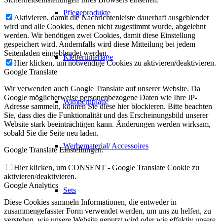
Pflegeprodukte
Aktivieren, damit die Nachrichtenleiste dauerhaft ausgeblendet
wird und alle Cookies, denen nicht zugestimmt wurde, abgelehnt
werden. Wir benötigen zwei Cookies, damit diese Einstellung
gespeichert wird. Andernfalls wird diese Mitteilung bei jedem
Seitenladen eingeblendet werden.
Kleberunterlage
Hier klicken, um notwendige Cookies zu aktivieren/deaktivieren.
Google Translate
Wir verwenden auch Google Translate auf unserer Website. Da
Google möglicherweise personenbezogene Daten wie Ihre IP-
Wimpernplatte
Adresse sammeln, können Sie diese hier blockieren. Bitte beachten
Sie, dass dies die Funktionalität und das Erscheinungsbild unserer
Website stark beeinträchtigen kann. Änderungen werden wirksam,
sobald Sie die Seite neu laden.
Werbematerial/ Accessoires
Google Translate Einstellungen:
Hier klicken, um CONSENT - Google Translate Cookie zu
aktivieren/deaktivieren.
Google Analytics
Sets
Diese Cookies sammeln Informationen, die entweder in
zusammengefasster Form verwendet werden, um uns zu helfen, zu
verstehen, wie unsere Website genutzt wird oder wie effektiv unsere