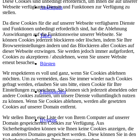
Diese Cookies sind unbedingt erforderlich, um Ihnen die auf unserer
Webseite verfügbaren Dienste und Funktionen zur Verfügung zu
Augenpads
stellen.
Da diese Cookies für die auf unserer Webseite verfügbaren Dienste
und Funktionen unbedingt erforderlich sind, hat die Ablehnung
Auswirkungen auf die Funktionsweise unserer Webseite. Sie
Tapes
können Cookies jederzeit blockieren oder löschen, indem Sie Ihre
Browsereinstellungen ändern und das Blockieren aller Cookies auf
dieser Webseite erzwingen. Sie werden jedoch immer aufgefordert,
Cookies zu akzeptieren / abzulehnen, wenn Sie unsere Website
erneut besuchen.
Bürsten
Wir respektieren es voll und ganz, wenn Sie Cookies ablehnen
möchten. Um zu vermeiden, dass Sie immer wieder nach Cookies
gefragt werden, erlauben Sie uns bitte, einen Cookie für Ihre
Einstellungen zu speichern. Sie können sich jederzeit abmelden oder
Flüssigkeiten
andere Cookies zulassen, um unsere Dienste vollumfänglich nutzen
zu können. Wenn Sie Cookies ablehnen, werden alle gesetzten
Cookies auf unserer Domain entfernt.
Wir stellen Ihnen eine Liste der von Ihrem Computer auf unserer
Hygiene
Domain gespeicherten Cookies zur Verfügung. Aus
Sicherheitsgründen können wie Ihnen keine Cookies anzeigen, die
von anderen Domains gespeichert werden. Diese können Sie in den
Sicherheitseinstellungen Ihres Browsers einsehen.