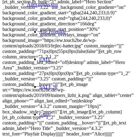
[et_pb_section fb_built=”1″ admin_label=”Hero Section”
Alles entdecken
_builder_version=”3.22″ use_background_color_gradient=”on”
background_color_gradient_start=”rgba(244,240,233,0.9)”
background_color_gradient_end=”rgba(244,240,233,0)”
background_color_gradient_direction=”166deg”
background_color_gradient_start_position=”30%”
Alle Produkte
background_color_gradient_overlays_image=”on”
background_image=”https://ew.touch2be.de/wp-
content/uploads/2018/03/fejlec-hatter.jpg” custom_margin=”|||”
custom_padding=”71px|0px|55px|0px|false|false”][et_pb_row
column_structure=”1_2,1_2″
EXIT
custom_padding_last_edited=”off|desktop” admin_label=”Hero
Area” _builder_version=”3.25″
custom_padding=”27px|0px|0px|0px”][et_pb_column type=”1_2″
_builder_version=”3.25″ custom_padding=”|||”
custom_padding__hover=”|||”][et_pb_image
SALE %
src=”https://ew.touch2be.de/wp-
content/uploads/2019/09/trainers_lizhi_k.png” align_tablet=”center”
align_phone=”” align_last_edited=”on|desktop”
_builder_version=”4.3.2″ custom_margin=”19px||”
box_shadow_style=”preset1″][/et_pb_image][/et_pb_column]
Gratis
[et_pb_column type=”1_2″ _builder_version=”3.25″
custom_padding=”|||” custom_padding__hover=”|||”][et_pb_text
admin_label=”Hero Title” _builder_version=”4.3.2″
text_font=”Playfair Display||||||||” header_font=”Alice||||||||”