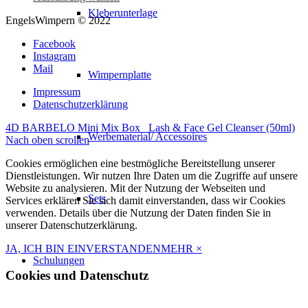
Produkt
Kleberunterlage
EngelsWimpern © 2022
weist
mehrere
Facebook
Varianten
Instagram
auf.
Mail
Die
Wimpernplatte
Optionen
Impressum
können
Datenschutzerklärung
auf
der
4D BARBELO Mini Mix Box
Lash & Face Gel Cleanser (50ml)
Produktseite
Werbematerial/ Accessoires
Nach oben scrollen
gewählt
werden
Cookies ermöglichen eine bestmögliche Bereitstellung unserer
Dienstleistungen. Wir nutzen Ihre Daten um die Zugriffe auf unsere
Website zu analysieren. Mit der Nutzung der Webseiten und
Sets
Services erklären Sie sich damit einverstanden, dass wir Cookies
verwenden. Details über die Nutzung der Daten finden Sie in
unserer Datenschutzerklärung.
JA, ICH BIN EINVERSTANDEN
MEHR
×
Schulungen
Cookies und Datenschutz