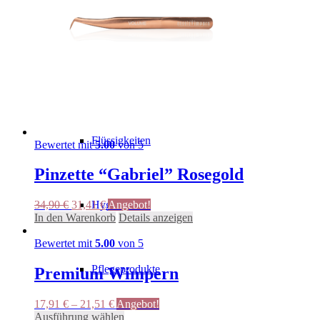
Tapes
Bürsten
Flüssigkeiten
Bewertet mit
5.00
von 5
Pinzette “Gabriel” Rosegold
Ursprünglicher
Aktueller
Hygiene
34,90
€
31,41
€
Angebot!
Preis
Preis
In den Warenkorb
Details anzeigen
war:
ist:
34,90 €
31,41 €.
Bewertet mit
5.00
von 5
Pflegeprodukte
Premium Wimpern
17,91
€
–
21,51
€
Angebot!
Dieses
Ausführung wählen