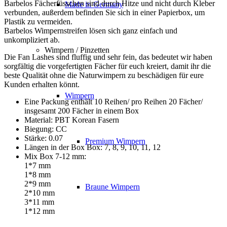
Barbelos Fächerfüsschen sind durch Hitze und nicht durch Kleber
Made in Germany
verbunden, außerdem befinden Sie sich in einer Papierbox, um
Plastik zu vermeiden.
Barbelos Wimpernstreifen lösen sich ganz einfach und
unkompliziert ab.
Wimpern / Pinzetten
Die Fan Lashes sind fluffig und sehr fein, das bedeutet wir haben
sorgfältig die vorgefertigten Fächer für euch kreiert, damit ihr die
beste Qualität ohne die Naturwimpern zu beschädigen für eure
Kunden erhalten könnt.
Wimpern
Eine Packung enthält 10 Reihen/ pro Reihen 20 Fächer/
insgesamt 200 Fächer in einem Box
Material: PBT Korean Fasern
Biegung: CC
Stärke: 0.07
Premium Wimpern
Längen in der Box Box: 7, 8, 9, 10, 11, 12
Mix Box 7-12 mm:
1*7 mm
1*8 mm
2*9 mm
Braune Wimpern
2*10 mm
3*11 mm
1*12 mm