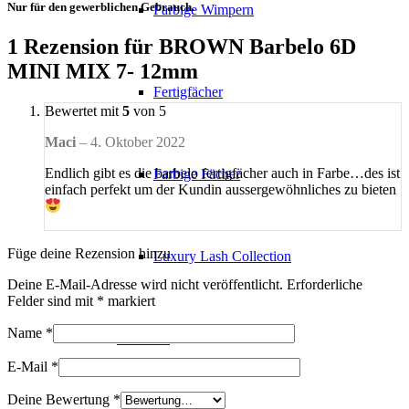
Nur für den gewerblichen Gebrauch.
Farbige Wimpern
1 Rezension für
BROWN Barbelo 6D
MINI MIX 7- 12mm
Fertigfächer
Bewertet mit
5
von 5
Maci
–
4. Oktober 2022
Endlich gibt es die barbelo fertigfächer auch in Farbe…des ist
Farbige Fächer
einfach perfekt um der Kundin aussergewöhnliches zu bieten
Füge deine Rezension hinzu
Luxury Lash Collection
Deine E-Mail-Adresse wird nicht veröffentlicht.
Erforderliche
Felder sind mit
*
markiert
Name
*
Pinzetten
E-Mail
*
Deine Bewertung
*