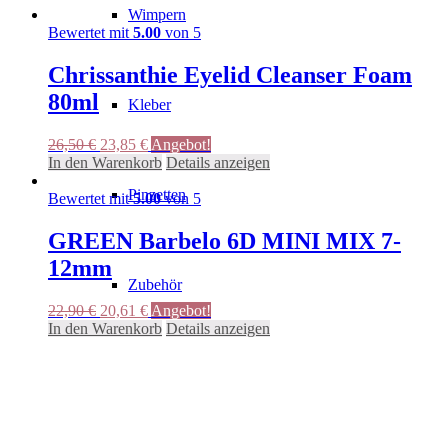
Wimpern
Bewertet mit
5.00
von 5
Chrissanthie Eyelid Cleanser Foam
80ml
Kleber
Ursprünglicher
Aktueller
26,50
€
23,85
€
Angebot!
Preis
Preis
In den Warenkorb
Details anzeigen
war:
ist:
Pinzetten
26,50 €
23,85 €.
Bewertet mit
5.00
von 5
GREEN Barbelo 6D MINI MIX 7-
12mm
Zubehör
Ursprünglicher
Aktueller
22,90
€
20,61
€
Angebot!
Preis
Preis
In den Warenkorb
Details anzeigen
war:
ist:
22,90 €
20,61 €.
Augenpads