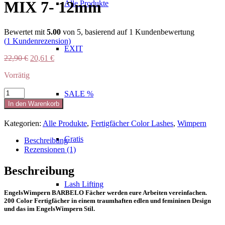
MIX 7- 12mm
Alle Produkte
Bewertet mit
5.00
von 5, basierend auf
1
Kundenbewertung
(
1
Kundenrezension)
EXIT
Ursprünglicher
Aktueller
22,90
€
20,61
€
Preis
Preis
Vorrätig
war:
ist:
22,90 €
20,61 €.
BROWN
SALE %
Barbelo
In den Warenkorb
6D
MINI
Kategorien:
Alle Produkte
,
Fertigfächer Color Lashes
,
Wimpern
MIX
7-
Gratis
Beschreibung
12mm
Rezensionen (1)
Menge
Beschreibung
Lash Lifting
EngelsWimpern BARBELO Fächer werden eure Arbeiten vereinfachen.
200 Color Fertigfächer in einem traumhaften edlen und femininen Design
und das im EngelsWimpern Stil.