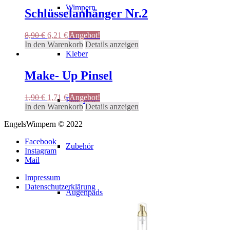
weist
Wimpern
mehrere
Schlüsselanhänger Nr.2
Varianten
auf.
Ursprünglicher
Aktueller
8,90
€
6,21
€
Angebot!
Die
Preis
Preis
In den Warenkorb
Details anzeigen
Optionen
war:
ist:
Kleber
können
8,90 €
6,21 €.
auf
Make- Up Pinsel
der
Produktseite
gewählt
Ursprünglicher
Aktueller
1,90
€
1,71
€
Angebot!
Pinzetten
werden
Preis
Preis
In den Warenkorb
Details anzeigen
war:
ist:
EngelsWimpern © 2022
1,90 €
1,71 €.
Facebook
Zubehör
Instagram
Mail
Impressum
Datenschutzerklärung
Augenpads