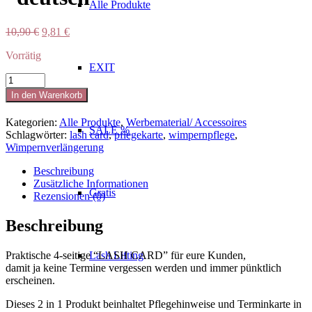
Alle Produkte
Ursprünglicher
Aktueller
10,90
€
9,81
€
Preis
Preis
Vorrätig
war:
ist:
EXIT
10,90 €
9,81 €.
my
lash
In den Warenkorb
card
-
Kategorien:
Alle Produkte
,
Werbematerial/ Accessoires
10
SALE %
Schlagwörter:
lash card
,
pflegekarte
,
wimpernpflege
,
Stück
Wimpernverlängerung
"deutsch"
Menge
Beschreibung
Zusätzliche Informationen
Gratis
Rezensionen (0)
Beschreibung
Praktische 4-seitige “LASH CARD” für eure Kunden,
Lash Lifting
damit ja keine Termine vergessen werden und immer pünktlich
erscheinen.
Dieses 2 in 1 Produkt beinhaltet Pflegehinweise und Terminkarte in