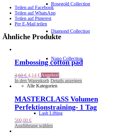
Rosegold Collection
Teilen auf Facebook
Teilen auf WhatsApp
Teilen auf Pinterest
Per E-Mail teilen
Diamond Collection
Ähnliche Produkte
Nano Collection
Embossing cotton pad
Ursprünglicher
Aktueller
4,60
€
4,14
€
Angebot!
Preis
Preis
In den Warenkorb
Details anzeigen
Alle Kategorien
war:
ist:
4,60 €
4,14 €.
MASTERCLASS Volumen
Perfektionstraining- 1 Tag
Lash Lifting
500,00
€
Dieses
Ausführung wählen
Produkt