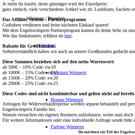
Je mehr du kaufst, desto günstiger wird der Einzelpreis:
ganz einfach, viele verschiedene Artikel wie zb. Lashfoam, Sachets uv
Wimpern / Pinzetten
Das Affiliate System – Partnerprogramm
Guthaben verdienen und beim nächsten Einkauf sparen!
Mit dem Engelswimpern Partnerprogram kannst du deine liebe zu unse
Wie das funktioniert, erfährst du
hier
.
Wimpern
Rabatte für Großkunden
Selbstverständlich haben wir auch an unsere Großkunden gedacht und da
Diese Summen beziehen sich auf den netto Warenwert:
ab 500€ – 10% Code: ew10
ab 1000€ – 15% Code: ew15
Premium Wimpern
ab 1500€ – 20% Code: ew20
ab 2000€ – 25% Code: ew25
Diese Codes sind nicht kombinierbar und gelten nicht auf berei
Braune Wimpern
Anfragen für Widerverkäuferpreise werden separat behandelt und persö
Engelswimpern Familie bei.
Warum versuchen ein eigenes Business aufzubauen, wenn man doch i
Für weitere Informationen oder eine individuelle Anfrage sende bitte 
Farbige Wimpern
Du möchtest ein Teil der Engelsw