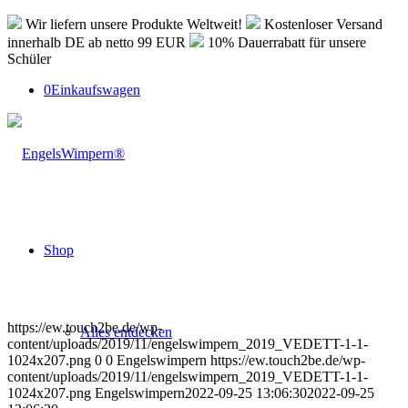
Wir liefern unsere Produkte Weltweit!
Kostenloser Versand
innerhalb DE ab netto 99 EUR
10% Dauerrabatt für unsere
Schüler
0
Einkaufswagen
Shop
https://ew.touch2be.de/wp-
Alles entdecken
content/uploads/2019/11/engelswimpern_2019_VEDETT-1-1-
1024x207.png
0
0
Engelswimpern
https://ew.touch2be.de/wp-
content/uploads/2019/11/engelswimpern_2019_VEDETT-1-1-
1024x207.png
Engelswimpern
2022-09-25 13:06:30
2022-09-25