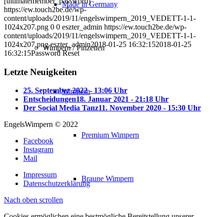
[ultimatemember_password]
Made in Germany
https://ew.touch2be.de/wp-
content/uploads/2019/11/engelswimpern_2019_VEDETT-1-1-
1024x207.png
0
0
eszter_admin
https://ew.touch2be.de/wp-
content/uploads/2019/11/engelswimpern_2019_VEDETT-1-1-
1024x207.png
eszter_admin
2018-01-25 16:32:15
2018-01-25
Wimpern / Pinzetten
16:32:15
Password Reset
Letzte Neuigkeiten
25. September 2022 - 13:06 Uhr
Wimpern
Entscheidungen
18. Januar 2021 - 21:18 Uhr
Der Social Media Tanz
11. November 2020 - 15:30 Uhr
EngelsWimpern © 2022
Premium Wimpern
Facebook
Instagram
Mail
Impressum
Braune Wimpern
Datenschutzerklärung
Nach oben scrollen
Cookies ermöglichen eine bestmögliche Bereitstellung unserer