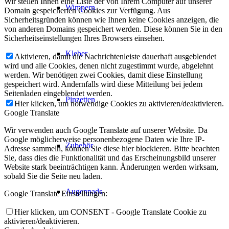
Wir stellen Ihnen eine Liste der von Ihrem Computer auf unserer
Wimpern
Domain gespeicherten Cookies zur Verfügung. Aus
Sicherheitsgründen können wie Ihnen keine Cookies anzeigen, die
von anderen Domains gespeichert werden. Diese können Sie in den
Sicherheitseinstellungen Ihres Browsers einsehen.
Kleber
Aktivieren, damit die Nachrichtenleiste dauerhaft ausgeblendet
wird und alle Cookies, denen nicht zugestimmt wurde, abgelehnt
werden. Wir benötigen zwei Cookies, damit diese Einstellung
gespeichert wird. Andernfalls wird diese Mitteilung bei jedem
Seitenladen eingeblendet werden.
Pinzetten
Hier klicken, um notwendige Cookies zu aktivieren/deaktivieren.
Google Translate
Wir verwenden auch Google Translate auf unserer Website. Da
Google möglicherweise personenbezogene Daten wie Ihre IP-
Zubehör
Adresse sammeln, können Sie diese hier blockieren. Bitte beachten
Sie, dass dies die Funktionalität und das Erscheinungsbild unserer
Website stark beeinträchtigen kann. Änderungen werden wirksam,
sobald Sie die Seite neu laden.
Augenpads
Google Translate Einstellungen:
Hier klicken, um CONSENT - Google Translate Cookie zu
aktivieren/deaktivieren.