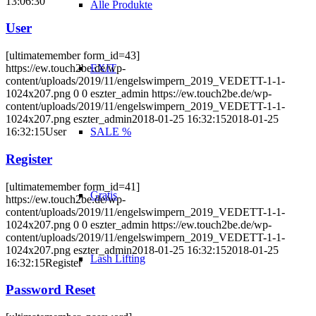
13:06:30
Alle Produkte
User
[ultimatemember form_id=43]
EXIT
https://ew.touch2be.de/wp-
content/uploads/2019/11/engelswimpern_2019_VEDETT-1-1-
1024x207.png
0
0
eszter_admin
https://ew.touch2be.de/wp-
content/uploads/2019/11/engelswimpern_2019_VEDETT-1-1-
1024x207.png
eszter_admin
2018-01-25 16:32:15
2018-01-25
SALE %
16:32:15
User
Register
[ultimatemember form_id=41]
Gratis
https://ew.touch2be.de/wp-
content/uploads/2019/11/engelswimpern_2019_VEDETT-1-1-
1024x207.png
0
0
eszter_admin
https://ew.touch2be.de/wp-
content/uploads/2019/11/engelswimpern_2019_VEDETT-1-1-
1024x207.png
eszter_admin
2018-01-25 16:32:15
2018-01-25
Lash Lifting
16:32:15
Register
Password Reset