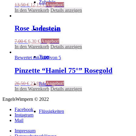
Zubehör
Ursprünglicher
Aktueller
13,50
€
12,15
€
Angebot!
Preis
Preis
In den Warenkorb
Details anzeigen
war:
ist:
13,50 €
12,15 €.
Rose Jadestein
Augenpads
Ursprünglicher
Aktueller
7,00
€
6,30
€
Angebot!
Preis
Preis
In den Warenkorb
Details anzeigen
war:
ist:
Tapes
7,00 €
6,30 €.
Bewertet mit
5.00
von 5
Pinzette “Haniel 75°” Rosegold
Ursprünglicher
Aktueller
26,50
€
23,85
€
Angebot!
Bürsten
Preis
Preis
In den Warenkorb
Details anzeigen
war:
ist:
EngelsWimpern © 2022
26,50 €
23,85 €.
Facebook
Flüssigkeiten
Instagram
Mail
Impressum