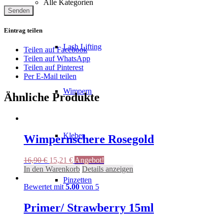
Alle Kategorien
Eintrag teilen
Lash Lifting
Teilen auf Facebook
Teilen auf WhatsApp
Teilen auf Pinterest
Per E-Mail teilen
Wimpern
Ähnliche Produkte
Kleber
Wimpernschere Rosegold
Ursprünglicher
Aktueller
16,90
€
15,21
€
Angebot!
Preis
Preis
In den Warenkorb
Details anzeigen
war:
ist:
Pinzetten
16,90 €
15,21 €.
Bewertet mit
5.00
von 5
Primer/ Strawberry 15ml