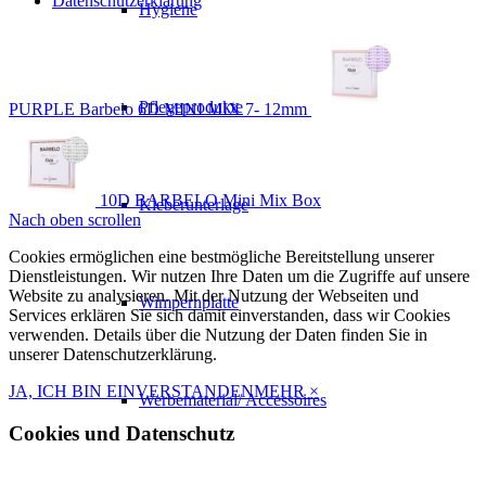
Datenschutzerklärung
Hygiene
Pflegeprodukte
PURPLE Barbelo 6D MINI MIX 7- 12mm
10D BARBELO Mini Mix Box
Kleberunterlage
Nach oben scrollen
Cookies ermöglichen eine bestmögliche Bereitstellung unserer
Dienstleistungen. Wir nutzen Ihre Daten um die Zugriffe auf unsere
Website zu analysieren. Mit der Nutzung der Webseiten und
Wimpernplatte
Services erklären Sie sich damit einverstanden, dass wir Cookies
verwenden. Details über die Nutzung der Daten finden Sie in
unserer Datenschutzerklärung.
JA, ICH BIN EINVERSTANDEN
MEHR
×
Werbematerial/ Accessoires
Cookies und Datenschutz