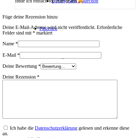
Luxury Lash Collection
finde ich einfach top zum testen
Füge deine Rezension hinzu
Deine E-Mail-Adresse wird nicht veröffentlicht.
Erforderliche
Pinzetten
Felder sind mit
*
markiert
Name
*
E-Mail
*
Rosegold Collection
Deine Bewertung
*
Deine Rezension
*
Diamond Collection
Nano Collection
Ich habe die
Datenschutzerklärung
gelesen und erkenne diese
an.