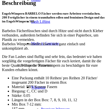
Beschreibung
EngelsWimpern BARBELO Fächer werden eure Arbeiten vereinfachen.
200 Fertigfächer in einem traumhaften edlen und femininen Design und das
im EngelsWimpern Stil.
Lash Lifting
Barbelos Fächerfüsschen sind durch Hitze und nicht durch Kleber
verbunden, außerdem befinden Sie sich in einer Papierbox, um
Plastik zu vermeiden.
Made in Germany
Barbelos Wimpernstreifen lösen sich ganz einfach und
unkompliziert ab.
Die Fan Lashes sind fluffig und sehr fein, das bedeutet wir haben
sorgfältig die vorgefertigten Fächer für euch kreiert, damit ihr die
Wimpern / Pinzetten
beste Qualität ohne die Naturwimpern zu beschädigen für eure
Kunden erhalten könnt.
Eine Packung enthält 10 Reihen/ pro Reihen 20 Fächer/
insgesamt 200 Fächer in einem Box
Material: PBT Korean Fasern
Wimpern
Biegung: C, CC und D
Stärke: 0.05
Längen in der Box Box: 7, 8, 9, 10, 11, 12
Mix Box 7-12 mm:
1*7 mm