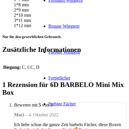
Premium Wimpern
1*8 mm
2*9 mm
2*10 mm
3*11 mm
1*12 mm
Braune Wimpern
Nur für den gewerblichen Gebrauch.
Zusätzliche Informationen
Farbige Wimpern
Biegung:
C, CC, D
Fertigfächer
1 Rezension für
6D BARBELO Mini Mix
Box
Farbige Fächer
Bewertet mit
5
von 5
Maci
–
4. Oktober 2022
Ich liebe schon die ganze Zeit barbelo Fächer, diese Boxen