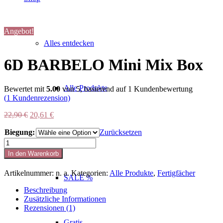
Angebot!
Alles entdecken
6D BARBELO Mini Mix Box
Alle Produkte
Bewertet mit
5.00
von 5, basierend auf
1
Kundenbewertung
(
1
Kundenrezension)
Ursprünglicher
Aktueller
22,90
€
20,61
€
Preis
Preis
Biegung:
war:
ist:
Zurücksetzen
EXIT
22,90 €
20,61 €.
6D
BARBELO
In den Warenkorb
Mini
Mix
Artikelnummer:
n. a.
Kategorien:
Alle Produkte
,
Fertigfächer
Box
SALE %
Menge
Beschreibung
Zusätzliche Informationen
Rezensionen (1)
Gratis