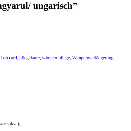
agyarul/ ungarisch”
:
lash card
,
pflegekarte
,
wimpernpflege
,
Wimpernverlängerung
szecsukva),