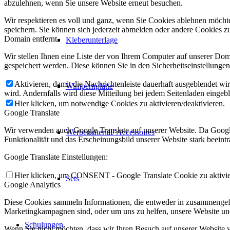
abzulehnen, wenn Sie unsere Website erneut besuchen.
Wir respektieren es voll und ganz, wenn Sie Cookies ablehnen möchte
speichern. Sie können sich jederzeit abmelden oder andere Cookies z
Domain entfernt.
Kleberunterlage
Wir stellen Ihnen eine Liste der von Ihrem Computer auf unserer D
gespeichert werden. Diese können Sie in den Sicherheitseinstellunge
Aktivieren, damit die Nachrichtenleiste dauerhaft ausgeblendet w
Wimpernplatte
wird. Andernfalls wird diese Mitteilung bei jedem Seitenladen eingeb
Hier klicken, um notwendige Cookies zu aktivieren/deaktivieren.
Google Translate
Wir verwenden auch Google Translate auf unserer Website. Da Google
Werbematerial/ Accessoires
Funktionalität und das Erscheinungsbild unserer Website stark beein
Google Translate Einstellungen:
Hier klicken, um CONSENT - Google Translate Cookie zu aktivier
Sets
Google Analytics
Diese Cookies sammeln Informationen, die entweder in zusammengefas
Marketingkampagnen sind, oder um uns zu helfen, unsere Website un
Schulungen
Wenn Sie nicht möchten, dass wir Ihren Besuch auf unserer Website v