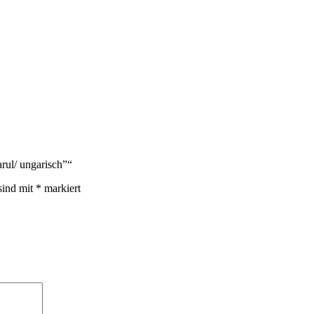
rul/ ungarisch”“
sind mit
*
markiert