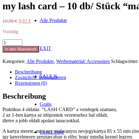
my lash card – 10 db/ Stück “m
Alle Produkte
Ursprünglicher
Aktueller
10,90
€
9,81
€
Preis
Preis
Vorrätig
war:
ist:
10,90 €
9,81 €.
my
lash
EXIT
In den Warenkorb
card
-
Kategorien:
Alle Produkte
,
Werbematerial/ Accessoires
Schlagwörter
10
db/
Beschreibung
Stück
SALE %
Zusätzliche Informationen
"magyarul/
Rezensionen (0)
ungarisch"
Menge
Beschreibung
Gratis
Praktikus 4 oldalas “LASH CARD” a vendegek szamara,
2 az 1-ben kartya az idöpontok vezetesehez bal oldalt,
illetve a jobb oldalt apolasi tanacsokkal.
A kartya merete, mint egy szabvanyos nevjegykartya 85 x 55 mm (ös
Lash Lifting
igy kenyelmesen penztarcaban is elfer, hogy mindig keznel legyen.