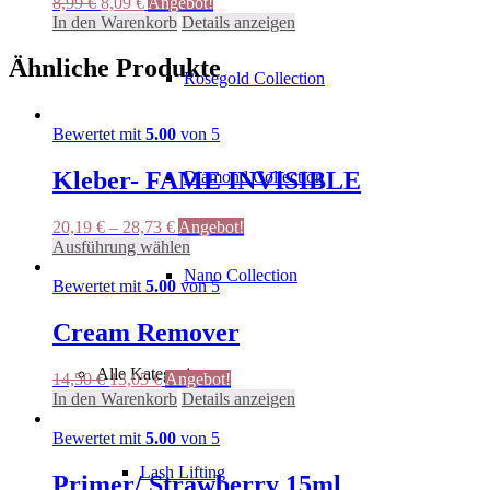
Ursprünglicher
Aktueller
8,99
€
8,09
€
Angebot!
Preis
Preis
In den Warenkorb
Details anzeigen
war:
ist:
8,99 €
8,09 €.
Ähnliche Produkte
Rosegold Collection
Bewertet mit
5.00
von 5
Kleber- FAME INVISIBLE
Diamond Collection
20,19
€
–
28,73
€
Angebot!
Dieses
Ausführung wählen
Produkt
Nano Collection
weist
Bewertet mit
5.00
von 5
mehrere
Varianten
Cream Remover
auf.
Die
Alle Kategorien
Ursprünglicher
Aktueller
14,50
€
13,05
€
Angebot!
Optionen
Preis
Preis
In den Warenkorb
Details anzeigen
können
war:
ist:
auf
14,50 €
13,05 €.
Bewertet mit
5.00
von 5
der
Produktseite
Lash Lifting
Primer/ Strawberry 15ml
gewählt