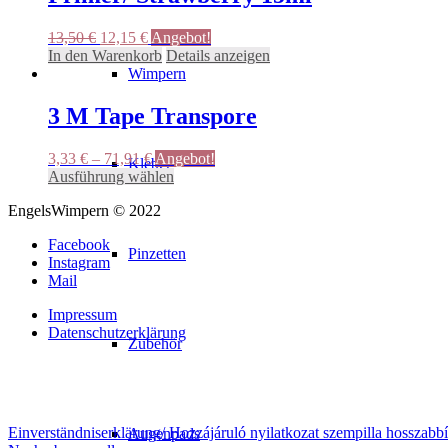
werden
Ursprünglicher
Aktueller
13,50
€
12,15
€
Angebot!
Preis
Preis
In den Warenkorb
Details anzeigen
war:
ist:
Wimpern
13,50 €
12,15 €.
3 M Tape Transpore
3,33
€
–
71,91
€
Angebot!
Kleber
Dieses
Ausführung wählen
Produkt
EngelsWimpern © 2022
weist
mehrere
Facebook
Varianten
Pinzetten
Instagram
auf.
Mail
Die
Optionen
Impressum
können
Datenschutzerklärung
auf
Zubehör
der
Produktseite
gewählt
werden
Einverständniserklärung/ Hozzájáruló nyilatkozat szempilla hosszabbít
Augenpads