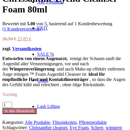
Alle Produkte
Foam 80ml
Bewertet mit
5.00
von 5, basierend auf
1
Kundenbewertung
EXIT
(
1
Kundenrezension)
Ursprünglicher
Aktueller
26,50
€
23,85
€
Preis
Preis
zzgl.
Versandkosten
war:
ist:
26,50 €
23,85 €.
SALE %
Entworfen von einem Augenarzt,
reinigt der Schaum sanft die
Augenlid aller Verunreinigungen, vor und nach
der
Wimpernverlängerung
und auch Make-up effektiv entfernen
Auge reinigen ™ Foam Augenlid Cleanser ist
ideal für
empfindliche Haut und Kontaktlinsenträger
, so dass die Augen
Gratis
des Gefühl kühl und erleichtert , ohne ölige Rückstände.
Vorrätig
Chrissanthie
Lash Lifting
Eyelid
In den Warenkorb
Cleanser
Foam
Kategorien:
Alle Produkte
,
Flüssigkeiten
,
Pflegeprodukte
80ml
Schlagwörter:
Chrissanthie cleanser
,
Eye Foam
,
Schere
,
wimpern