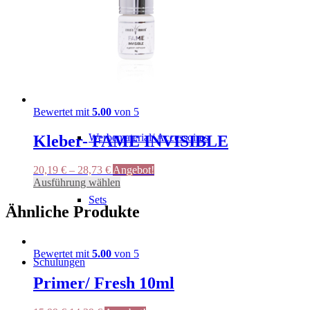
Kleberunterlage
Wimpernplatte
Bewertet mit
5.00
von 5
Werbematerial/ Accessoires
Kleber- FAME INVISIBLE
20,19
€
–
28,73
€
Angebot!
Dieses
Ausführung wählen
Produkt
Sets
weist
Ähnliche Produkte
mehrere
Varianten
auf.
Bewertet mit
5.00
von 5
Die
Schulungen
Optionen
Primer/ Fresh 10ml
können
auf
der