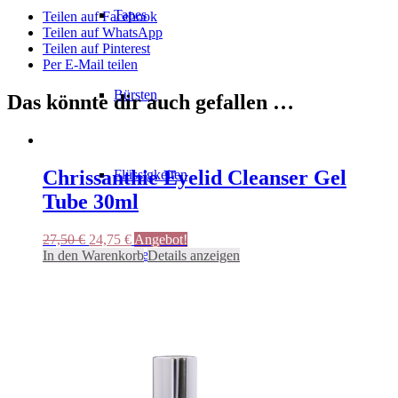
Tapes
Teilen auf Facebook
Teilen auf WhatsApp
Teilen auf Pinterest
Per E-Mail teilen
Bürsten
Das könnte dir auch gefallen …
Chrissanthie Eyelid Cleanser Gel
Flüssigkeiten
Tube 30ml
Ursprünglicher
Aktueller
27,50
€
24,75
€
Angebot!
Preis
Preis
Hygiene
In den Warenkorb
Details anzeigen
war:
ist:
27,50 €
24,75 €.
Pflegeprodukte