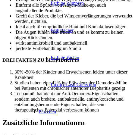
Farbige Wimpern
Entfernt alle Spuren von Augen-Make-up, auch
langanhaltende Produkte.
Greift der Kleber, die bei Wimpernverlängerungen verwendet
werden, nicht an.
Ideal auch für empfindliche Haut und Kontaktlinsenträger.
Fertigfächer
Die Augen fühlen sich frisch an und es kommt zu keinen
öligen Rückständen.
wirkt antimikrobiell und antibakteriell
perfekte Vorbehandlung im Studio
Farbige Fächer
DREI FAKTEN ZU BLEPHARITIS
30% -50% der Kinder und Erwachsenen leiden unter dieser
Krankheit
Studien haben eine 42% ige Prävalenz der Demodex-Milbe
Luxury Lash Collection
bei Patienten mit chronischer anteriorer Blepharitis gezeigt
Teebaumöl hat nicht nur Anti-Demodex-Eigenschaften,
sondern auch breitere, antibakterielle, antimykotische und
entzündungshemmende Eigenschaften, die sein
therapeutisches Potenzial verbessern können
Pinzetten
Zusätzliche Informationen