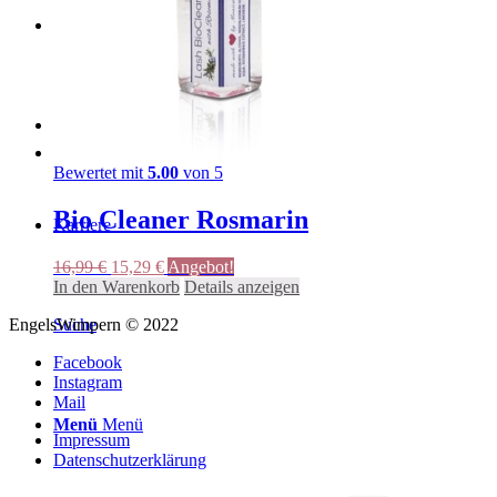
Magazin
Über uns
Bewertet mit
5.00
von 5
Bio Cleaner Rosmarin
Karriere
Ursprünglicher
Aktueller
16,99
€
15,29
€
Angebot!
Preis
Preis
In den Warenkorb
Details anzeigen
war:
ist:
EngelsWimpern © 2022
Suche
16,99 €
15,29 €.
Facebook
Instagram
Mail
Menü
Menü
Impressum
Datenschutzerklärung