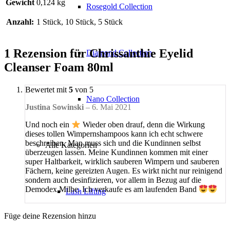
Gewicht
0,124 kg
Rosegold Collection
Anzahl:
1 Stück, 10 Stück, 5 Stück
1 Rezension für
Chrissanthie Eyelid
Diamond Collection
Cleanser Foam 80ml
Bewertet mit
5
von 5
Nano Collection
Justina Sowinski
–
6. Mai 2021
Und noch ein
Wieder oben drauf, denn die Wirkung
dieses tollen Wimpernshampoos kann ich echt schwere
beschreiben. Man muss sich und die Kundinnen selbst
Alle Kategorien
überzeugen lassen. Meine Kundinnen kommen mit einer
super Haltbarkeit, wirklich sauberen Wimpern und sauberen
Fächern, keine gereizten Augen. Es wirkt nicht nur reinigend
sondern auch desinfizieren, vor allem in Bezug auf die
Demodex Milbe. Ich verkaufe es am laufenden Band
Lash Lifting
Füge deine Rezension hinzu