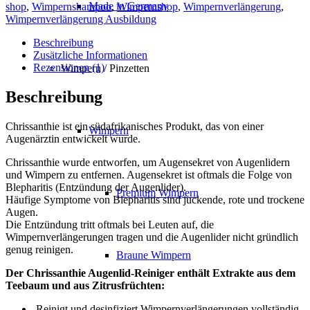
Menge
Made in Germany
shop
,
Wimpernshampoo
,
Wimpernshop
,
Wimpernverlängerung
,
Wimpernverlängerung Ausbildung
Beschreibung
Zusätzliche Informationen
Rezensionen (1)
Wimpern / Pinzetten
Beschreibung
Chrissanthie ist ein südafrikanisches Produkt, das von einer
Wimpern
Augenärztin entwickelt wurde.
Chrissanthie wurde entworfen, um Augensekret von Augenlidern
und Wimpern zu entfernen. Augensekret ist oftmals die Folge von
Blepharitis (Entzündung der Augenlider).
Premium Wimpern
Häufige Symptome von Blepharitis sind juckende, rote und trockene
Augen.
Die Entzündung tritt oftmals bei Leuten auf, die
Wimpernverlängerungen tragen und die Augenlider nicht gründlich
genug reinigen.
Braune Wimpern
Der Chrissanthie Augenlid-Reiniger enthält Extrakte aus dem
Teebaum und aus Zitrusfrüchten:
Reinigt und desinfiziert Wimpernverlängerungen vollständig.