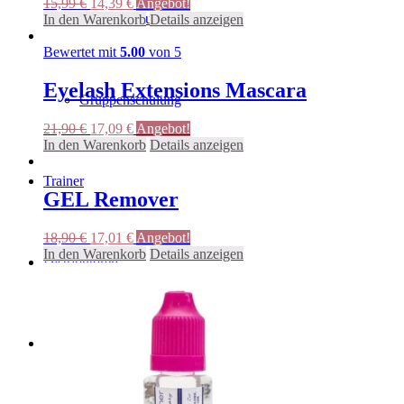
Ursprünglicher
Aktueller
15,99
€
14,39
€
Angebot!
Produktseite
Einzelschulung VIP
Preis
Preis
In den Warenkorb
Details anzeigen
gewählt
war:
ist:
werden
15,99 €
14,39 €.
Bewertet mit
5.00
von 5
Eyelash Extensions Mascara
Gruppenschulung
Ursprünglicher
Aktueller
21,90
€
17,09
€
Angebot!
Preis
Preis
In den Warenkorb
Details anzeigen
war:
ist:
21,90 €
17,09 €.
Trainer
GEL Remover
Ursprünglicher
Aktueller
18,90
€
17,01
€
Angebot!
Preis
Preis
In den Warenkorb
Details anzeigen
Distributoren
war:
ist:
18,90 €
17,01 €.
Stores