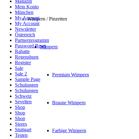
Magazin
Mein Konto
München
My Account
Wimpern / Pinzetten
My Account
Newsletter
Österreich
Partnerprogramm
Password Reset
Wimpern
Rabatte
Regensburg
Register
Sale
Sale 2
Premium Wimpern
Sample Page
Schulungen
Schulungen
Schweiz
Sevelten
Braune Wimpern
Shop
Shop
Shop
Stores
Stuttgart
Farbige Wimpern
Testen