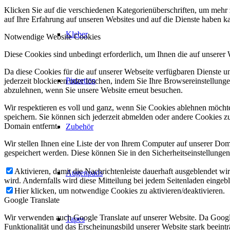
Klicken Sie auf die verschiedenen Kategorienüberschriften, um mehr 
auf Ihre Erfahrung auf unseren Websites und auf die Dienste haben k
Kleber
Notwendige Website Cookies
Diese Cookies sind unbedingt erforderlich, um Ihnen die auf unserer
Da diese Cookies für die auf unserer Webseite verfügbaren Dienste 
Pinzetten
jederzeit blockieren oder löschen, indem Sie Ihre Browsereinstellung
abzulehnen, wenn Sie unsere Website erneut besuchen.
Wir respektieren es voll und ganz, wenn Sie Cookies ablehnen möchte
speichern. Sie können sich jederzeit abmelden oder andere Cookies z
Domain entfernt.
Zubehör
Wir stellen Ihnen eine Liste der von Ihrem Computer auf unserer D
gespeichert werden. Diese können Sie in den Sicherheitseinstellunge
Aktivieren, damit die Nachrichtenleiste dauerhaft ausgeblendet w
Augenpads
wird. Andernfalls wird diese Mitteilung bei jedem Seitenladen eingeb
Hier klicken, um notwendige Cookies zu aktivieren/deaktivieren.
Google Translate
Wir verwenden auch Google Translate auf unserer Website. Da Google
Tapes
Funktionalität und das Erscheinungsbild unserer Website stark beein