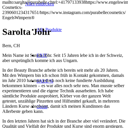
mailto:sarolta@purabelle.ch
tel:+41797133938
https://www.engelswim
Alles entdecken
Cosmetics-
2390601234317651/
https://www.instagram.com/purabellecosmetics/
EngelsWimpern®
Sarolta Jöhr
Alle Produkte
Bern, CH
Mein Name ist Sarolta Jöhr. Seit 15 Jahren lebe ich in der Schweiz,
EXIT
aber ursprünglich komme ich aus Ungarn.
In der Beauty Branche arbeite ich bereits seit mehr als 20 Jahren.
Mit den Wimpern bin ich schon früh in Kontakt gekommen, damals
im Jahr 2010 hat man jedoch noch keine fundierte Ausbildung
SALE %
bekommen können – es war alles noch sehr neu. Man musste selber
experimentieren und die eigene Technik ausarbeiten. Ich habe
sämtliche Produkte ausprobiert, Kleber von der ganzen Welt
getestet, unzählige Pinzetten und Hilfsmittel gekauft, in mehreren
Ländern Kurse absolviert, damit ich meinen Kundinnen das
Gratis
Allerbeste geben kann.
In den letzten Jahren hat sich in der Branche aber viel verändert. Die
Qualität und Vielfalt der Produkte und Kurse sind enorm gestiegen.