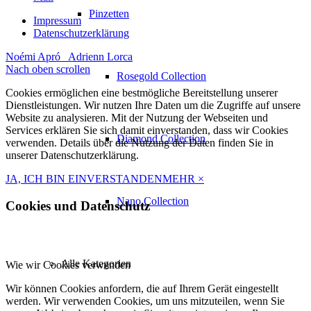
Pinzetten
Impressum
Datenschutzerklärung
Noémi Apró
Adrienn Lorca
Nach oben scrollen
Rosegold Collection
Cookies ermöglichen eine bestmögliche Bereitstellung unserer
Dienstleistungen. Wir nutzen Ihre Daten um die Zugriffe auf unsere
Website zu analysieren. Mit der Nutzung der Webseiten und
Services erklären Sie sich damit einverstanden, dass wir Cookies
Diamond Collection
verwenden. Details über die Nutzung der Daten finden Sie in
unserer Datenschutzerklärung.
JA, ICH BIN EINVERSTANDEN
MEHR
×
Nano Collection
Cookies und Datenschutz
Alle Kategorien
Wie wir Cookies verwenden
Wir können Cookies anfordern, die auf Ihrem Gerät eingestellt
werden. Wir verwenden Cookies, um uns mitzuteilen, wenn Sie