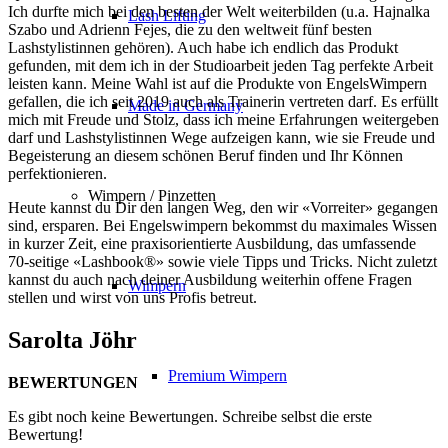
Ich durfte mich bei den besten der Welt weiterbilden (u.a. Hajnalka
Lash Lifting
Szabo und Adrienn Fejes, die zu den weltweit fünf besten
Lashstylistinnen gehören). Auch habe ich endlich das Produkt
gefunden, mit dem ich in der Studioarbeit jeden Tag perfekte Arbeit
leisten kann. Meine Wahl ist auf die Produkte von EngelsWimpern
gefallen, die ich seit 2019 auch als Trainerin vertreten darf. Es erfüllt
Made in Germany
mich mit Freude und Stolz, dass ich meine Erfahrungen weitergeben
darf und Lashstylistinnen Wege aufzeigen kann, wie sie Freude und
Begeisterung an diesem schönen Beruf finden und Ihr Können
perfektionieren.
Wimpern / Pinzetten
Heute kannst du Dir den langen Weg, den wir «Vorreiter» gegangen
sind, ersparen. Bei Engelswimpern bekommst du maximales Wissen
in kurzer Zeit, eine praxisorientierte Ausbildung, das umfassende
70-seitige «Lashbook®» sowie viele Tipps und Tricks. Nicht zuletzt
kannst du auch nach deiner Ausbildung weiterhin offene Fragen
Wimpern
stellen und wirst von uns Profis betreut.
Sarolta Jöhr
Premium Wimpern
BEWERTUNGEN
Es gibt noch keine Bewertungen. Schreibe selbst die erste
Bewertung!