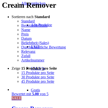
Cream Remover
Alles entdecken
Sortieren nach
Standard
Standard
Alle Produkte
Benutzerdefiniert
Name
Preis
Datum
Beliebtheit (Sales)
EXIT
Durchschnittliche Bewertung
Relevanz
Zufall
Artikelnummer
Zeige
15 Produkte pro Seite
SALE %
15 Produkte pro Seite
30 Produkte pro Seite
45 Produkte pro Seite
Gratis
Bewertet mit
5.00
von 5
SALE