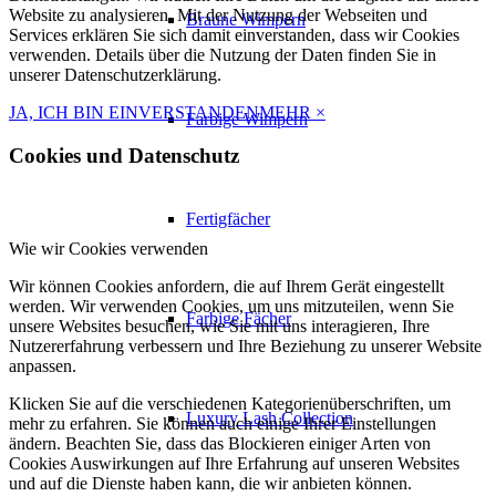
Website zu analysieren. Mit der Nutzung der Webseiten und
Braune Wimpern
Services erklären Sie sich damit einverstanden, dass wir Cookies
verwenden. Details über die Nutzung der Daten finden Sie in
unserer Datenschutzerklärung.
JA, ICH BIN EINVERSTANDEN
MEHR
×
Farbige Wimpern
Cookies und Datenschutz
Fertigfächer
Wie wir Cookies verwenden
Wir können Cookies anfordern, die auf Ihrem Gerät eingestellt
werden. Wir verwenden Cookies, um uns mitzuteilen, wenn Sie
Farbige Fächer
unsere Websites besuchen, wie Sie mit uns interagieren, Ihre
Nutzererfahrung verbessern und Ihre Beziehung zu unserer Website
anpassen.
Klicken Sie auf die verschiedenen Kategorienüberschriften, um
Luxury Lash Collection
mehr zu erfahren. Sie können auch einige Ihrer Einstellungen
ändern. Beachten Sie, dass das Blockieren einiger Arten von
Cookies Auswirkungen auf Ihre Erfahrung auf unseren Websites
und auf die Dienste haben kann, die wir anbieten können.