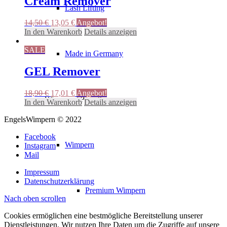
Cream Remover
Lash Lifting
Ursprünglicher
Aktueller
14,50
€
13,05
€
Angebot!
Preis
Preis
In den Warenkorb
Details anzeigen
war:
ist:
14,50 €
13,05 €.
SALE
Made in Germany
GEL Remover
Ursprünglicher
Aktueller
18,90
€
17,01
€
Angebot!
Wimpern / Pinzetten
Preis
Preis
In den Warenkorb
Details anzeigen
war:
ist:
EngelsWimpern © 2022
18,90 €
17,01 €.
Facebook
Wimpern
Instagram
Mail
Impressum
Datenschutzerklärung
Premium Wimpern
Nach oben scrollen
Cookies ermöglichen eine bestmögliche Bereitstellung unserer
Dienstleistungen. Wir nutzen Ihre Daten um die Zugriffe auf unsere