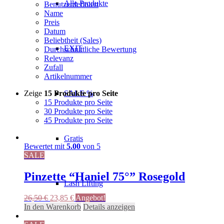
Alle Produkte
Benutzerdefiniert
Name
Preis
Datum
Beliebtheit (Sales)
EXIT
Durchschnittliche Bewertung
Relevanz
Zufall
Artikelnummer
Zeige
15 Produkte pro Seite
SALE %
15 Produkte pro Seite
30 Produkte pro Seite
45 Produkte pro Seite
Gratis
Bewertet mit
5.00
von 5
SALE
Pinzette “Haniel 75°” Rosegold
Lash Lifting
Ursprünglicher
Aktueller
26,50
€
23,85
€
Angebot!
Preis
Preis
In den Warenkorb
Details anzeigen
war:
ist: