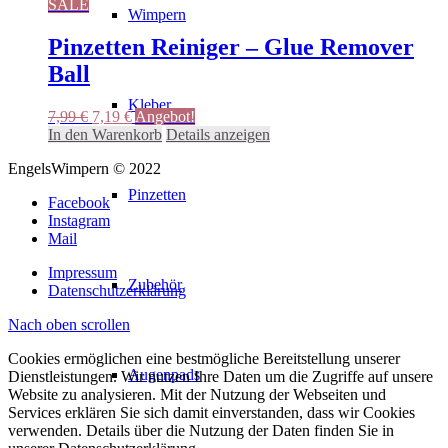
SALE
Wimpern
Pinzetten Reiniger – Glue Remover
Ball
Kleber
Ursprünglicher
Aktueller
7,99
€
7,19
€
Angebot!
Preis
Preis
In den Warenkorb
Details anzeigen
war:
ist:
EngelsWimpern © 2022
7,99 €
7,19 €.
Pinzetten
Facebook
Instagram
Mail
Impressum
Zubehör
Datenschutzerklärung
Nach oben scrollen
Cookies ermöglichen eine bestmögliche Bereitstellung unserer
Augenpads
Dienstleistungen. Wir nutzen Ihre Daten um die Zugriffe auf unsere
Website zu analysieren. Mit der Nutzung der Webseiten und
Services erklären Sie sich damit einverstanden, dass wir Cookies
verwenden. Details über die Nutzung der Daten finden Sie in