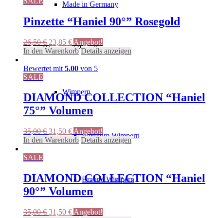
26,50 €
23,85 €.
SALE
Made in Germany
Pinzette “Haniel 90°” Rosegold
Ursprünglicher
Aktueller
26,50
€
23,85
€
Angebot!
Wimpern / Pinzetten
Preis
Preis
In den Warenkorb
Details anzeigen
war:
ist:
26,50 €
23,85 €.
Bewertet mit
5.00
von 5
SALE
Wimpern
DIAMOND COLLECTION “Haniel
75°” Volumen
Ursprünglicher
Aktueller
35,00
€
31,50
€
Angebot!
Premium Wimpern
Preis
Preis
In den Warenkorb
Details anzeigen
war:
ist:
35,00 €
31,50 €.
SALE
DIAMOND COLLECTION “Haniel
Braune Wimpern
90°” Volumen
Ursprünglicher
Aktueller
35,00
€
31,50
€
Angebot!