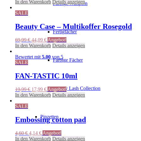
Preis
Preis
In den Warenkorb
Details anzeigen
Farbige Wimpern
war:
ist:
35,00 €
31,50 €.
SALE
Beauty Case – Multikoffer Rosegold
Fertigfächer
Ursprünglicher
Aktueller
69,99
€
44,09
€
Angebot!
Preis
Preis
In den Warenkorb
Details anzeigen
war:
ist:
69,99 €
44,09 €.
Bewertet mit
5.00
von 5
Farbige Fächer
SALE
FAN-TASTIC 10ml
Luxury Lash Collection
Ursprünglicher
Aktueller
19,99
€
17,99
€
Angebot!
Preis
Preis
In den Warenkorb
Details anzeigen
war:
ist:
19,99 €
17,99 €.
SALE
Pinzetten
Embossing cotton pad
Ursprünglicher
Aktueller
4,60
€
4,14
€
Angebot!
Preis
Preis
In den Warenkorb
Details anzeigen