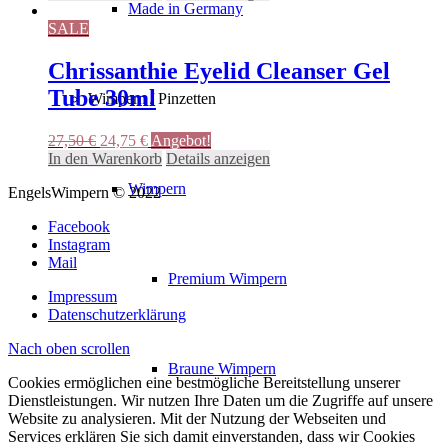
Made in Germany
war:
ist:
26,50 €
23,85 €.
SALE
Chrissanthie Eyelid Cleanser Gel
Tube 30ml
Wimpern / Pinzetten
Ursprünglicher
Aktueller
27,50
€
24,75
€
Angebot!
Preis
Preis
In den Warenkorb
Details anzeigen
war:
ist:
Wimpern
EngelsWimpern © 2022
27,50 €
24,75 €.
Facebook
Instagram
Mail
Premium Wimpern
Impressum
Datenschutzerklärung
Nach oben scrollen
Braune Wimpern
Cookies ermöglichen eine bestmögliche Bereitstellung unserer
Dienstleistungen. Wir nutzen Ihre Daten um die Zugriffe auf unsere
Website zu analysieren. Mit der Nutzung der Webseiten und
Services erklären Sie sich damit einverstanden, dass wir Cookies