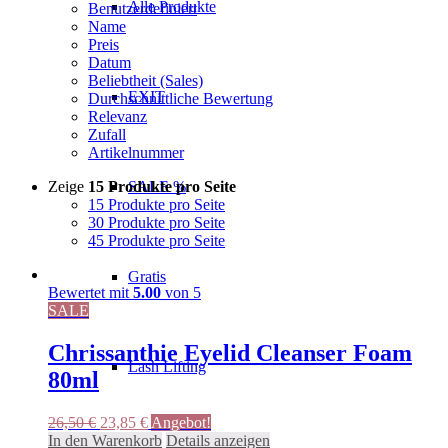
Alle Produkte
Benutzerdefiniert
Name
Preis
Datum
Beliebtheit (Sales)
EXIT
Durchschnittliche Bewertung
Relevanz
Zufall
Artikelnummer
Zeige
15 Produkte pro Seite
SALE %
15 Produkte pro Seite
30 Produkte pro Seite
45 Produkte pro Seite
Gratis
Bewertet mit
5.00
von 5
SALE
Chrissanthie Eyelid Cleanser Foam
Lash Lifting
80ml
Ursprünglicher
Aktueller
26,50
€
23,85
€
Angebot!
Preis
Preis
In den Warenkorb
Details anzeigen