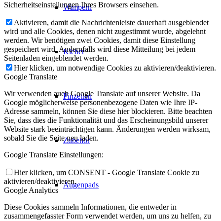
Sicherheitseinstellungen Ihres Browsers einsehen.
Wimpern
Aktivieren, damit die Nachrichtenleiste dauerhaft ausgeblendet
wird und alle Cookies, denen nicht zugestimmt wurde, abgelehnt
werden. Wir benötigen zwei Cookies, damit diese Einstellung
gespeichert wird. Andernfalls wird diese Mitteilung bei jedem
Kleber
Seitenladen eingeblendet werden.
Hier klicken, um notwendige Cookies zu aktivieren/deaktivieren.
Google Translate
Wir verwenden auch Google Translate auf unserer Website. Da
Pinzetten
Google möglicherweise personenbezogene Daten wie Ihre IP-
Adresse sammeln, können Sie diese hier blockieren. Bitte beachten
Sie, dass dies die Funktionalität und das Erscheinungsbild unserer
Website stark beeinträchtigen kann. Änderungen werden wirksam,
sobald Sie die Seite neu laden.
Zubehör
Google Translate Einstellungen:
Hier klicken, um CONSENT - Google Translate Cookie zu
aktivieren/deaktivieren.
Augenpads
Google Analytics
Diese Cookies sammeln Informationen, die entweder in
zusammengefasster Form verwendet werden, um uns zu helfen, zu