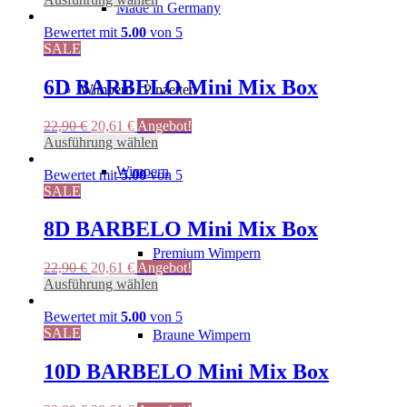
Made in Germany
war:
ist:
Produkt
22,90 €
20,61 €.
weist
Bewertet mit
5.00
von 5
mehrere
SALE
Varianten
auf.
6D BARBELO Mini Mix Box
Wimpern / Pinzetten
Die
Optionen
Ursprünglicher
Aktueller
22,90
€
20,61
€
Angebot!
können
Preis
Preis
Dieses
Ausführung wählen
auf
war:
ist:
Produkt
der
Wimpern
22,90 €
20,61 €.
weist
Bewertet mit
5.00
von 5
Produktseite
mehrere
SALE
gewählt
Varianten
werden
auf.
8D BARBELO Mini Mix Box
Die
Premium Wimpern
Optionen
Ursprünglicher
Aktueller
22,90
€
20,61
€
Angebot!
können
Preis
Preis
Dieses
Ausführung wählen
auf
war:
ist:
Produkt
der
22,90 €
20,61 €.
weist
Bewertet mit
5.00
von 5
Produktseite
mehrere
SALE
Braune Wimpern
gewählt
Varianten
werden
auf.
10D BARBELO Mini Mix Box
Die
Optionen