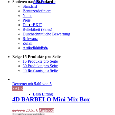
Sortieren nach
Standard
Alle Produkte
Standard
Benutzerdefiniert
Name
Preis
Datum
EXIT
Beliebtheit (Sales)
Durchschnittliche Bewertung
Relevanz
Zufall
Artikelnummer
SALE %
Zeige
15 Produkte pro Seite
15 Produkte pro Seite
30 Produkte pro Seite
45 Produkte pro Seite
Gratis
Bewertet mit
5.00
von 5
SALE
Lash Lifting
4D BARBELO Mini Mix Box
Ursprünglicher
Aktueller
22,90
€
20,61
€
Angebot!
Preis
Preis
Dieses
Ausführung wählen