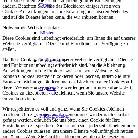
mehr zu erfahren. Sie können auch einige Ihrer Einstellungen
Tapes
ändern. Beachten Sie, dass das Blockieren einiger Arten von
Cookies Auswirkungen auf Ihre Erfahrung auf unseren Websites
und auf die Dienste haben kann, die wir anbieten können.
Notwendige Website Cookies
Bürsten
Diese Cookies sind unbedingt erforderlich, um Ihnen die auf unserer
Webseite verfügbaren Dienste und Funktionen zur Verfügung zu
stellen.
Da diese Cookies für die auf unserer Webseite verfügbaren Dienste
Flüssigkeiten
und Funktionen unbedingt erforderlich sind, hat die Ablehnung
Auswirkungen auf die Funktionsweise unserer Webseite. Sie
können Cookies jederzeit blockieren oder löschen, indem Sie Ihre
Browsereinstellungen ändern und das Blockieren aller Cookies auf
dieser Webseite erzwingen. Sie werden jedoch immer aufgefordert,
Hygiene
Cookies zu akzeptieren / abzulehnen, wenn Sie unsere Website
erneut besuchen.
Wir respektieren es voll und ganz, wenn Sie Cookies ablehnen
möchten. Um zu vermeiden, dass Sie immer wieder nach Cookies
Pflegeprodukte
gefragt werden, erlauben Sie uns bitte, einen Cookie für Ihre
Einstellungen zu speichern. Sie können sich jederzeit abmelden oder
andere Cookies zulassen, um unsere Dienste vollumfänglich nutzen
zu können. Wenn Sie Cookies ablehnen, werden alle gesetzten