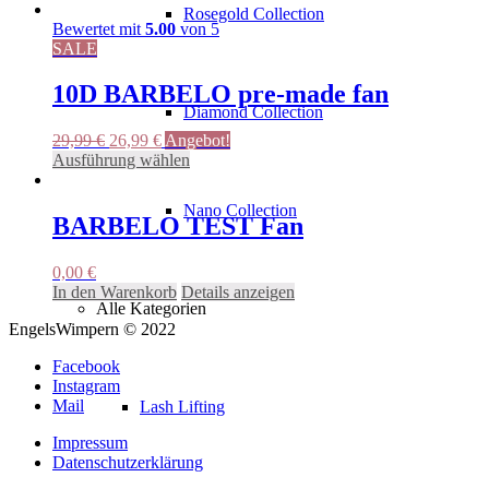
Produkt
auf
Rosegold Collection
weist
Bewertet mit
5.00
von 5
der
mehrere
SALE
Produktseite
Varianten
gewählt
auf.
10D BARBELO pre-made fan
werden
Die
Diamond Collection
Optionen
Ursprünglicher
Aktueller
29,99
€
26,99
€
Angebot!
können
Preis
Preis
Dieses
Ausführung wählen
auf
war:
ist:
Produkt
der
29,99 €
26,99 €.
weist
Produktseite
Nano Collection
mehrere
BARBELO TEST Fan
gewählt
Varianten
werden
auf.
0,00
€
Die
In den Warenkorb
Details anzeigen
Optionen
Alle Kategorien
können
EngelsWimpern © 2022
auf
der
Facebook
Produktseite
Instagram
gewählt
Mail
Lash Lifting
werden
Impressum
Datenschutzerklärung