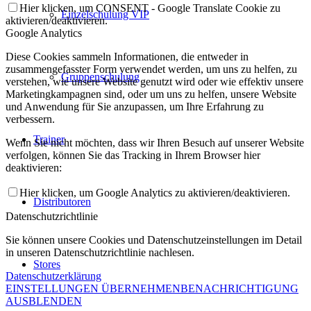
Hier klicken, um CONSENT - Google Translate Cookie zu
Einzelschulung VIP
aktivieren/deaktivieren.
Google Analytics
Diese Cookies sammeln Informationen, die entweder in
zusammengefasster Form verwendet werden, um uns zu helfen, zu
Gruppenschulung
verstehen, wie unsere Website genutzt wird oder wie effektiv unsere
Marketingkampagnen sind, oder um uns zu helfen, unsere Website
und Anwendung für Sie anzupassen, um Ihre Erfahrung zu
verbessern.
Trainer
Wenn Sie nicht möchten, dass wir Ihren Besuch auf unserer Website
verfolgen, können Sie das Tracking in Ihrem Browser hier
deaktivieren:
Hier klicken, um Google Analytics zu aktivieren/deaktivieren.
Distributoren
Datenschutzrichtlinie
Sie können unsere Cookies und Datenschutzeinstellungen im Detail
in unseren Datenschutzrichtlinie nachlesen.
Stores
Datenschutzerklärung
EINSTELLUNGEN ÜBERNEHMEN
BENACHRICHTIGUNG
AUSBLENDEN