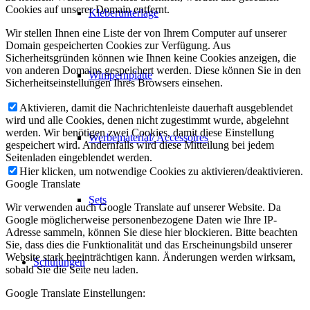
Cookies auf unserer Domain entfernt.
Kleberunterlage
Wir stellen Ihnen eine Liste der von Ihrem Computer auf unserer
Domain gespeicherten Cookies zur Verfügung. Aus
Sicherheitsgründen können wie Ihnen keine Cookies anzeigen, die
von anderen Domains gespeichert werden. Diese können Sie in den
Wimpernplatte
Sicherheitseinstellungen Ihres Browsers einsehen.
Aktivieren, damit die Nachrichtenleiste dauerhaft ausgeblendet
wird und alle Cookies, denen nicht zugestimmt wurde, abgelehnt
werden. Wir benötigen zwei Cookies, damit diese Einstellung
Werbematerial/ Accessoires
gespeichert wird. Andernfalls wird diese Mitteilung bei jedem
Seitenladen eingeblendet werden.
Hier klicken, um notwendige Cookies zu aktivieren/deaktivieren.
Google Translate
Sets
Wir verwenden auch Google Translate auf unserer Website. Da
Google möglicherweise personenbezogene Daten wie Ihre IP-
Adresse sammeln, können Sie diese hier blockieren. Bitte beachten
Sie, dass dies die Funktionalität und das Erscheinungsbild unserer
Website stark beeinträchtigen kann. Änderungen werden wirksam,
Schulungen
sobald Sie die Seite neu laden.
Google Translate Einstellungen: