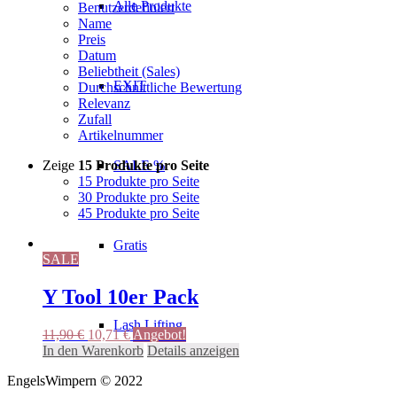
Alle Produkte
Benutzerdefiniert
Name
Preis
Datum
Beliebtheit (Sales)
EXIT
Durchschnittliche Bewertung
Relevanz
Zufall
Artikelnummer
Zeige
15 Produkte pro Seite
SALE %
15 Produkte pro Seite
30 Produkte pro Seite
45 Produkte pro Seite
Gratis
SALE
Y Tool 10er Pack
Lash Lifting
Ursprünglicher
Aktueller
11,90
€
10,71
€
Angebot!
Preis
Preis
In den Warenkorb
Details anzeigen
war:
ist:
EngelsWimpern © 2022
11,90 €
10,71 €.