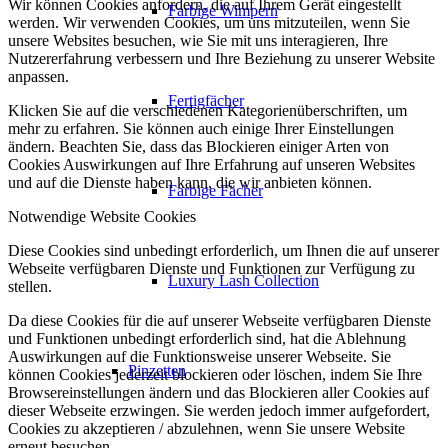
Wir können Cookies anfordern, die auf Ihrem Gerät eingestellt
Farbige Wimpern
werden. Wir verwenden Cookies, um uns mitzuteilen, wenn Sie
unsere Websites besuchen, wie Sie mit uns interagieren, Ihre
Nutzererfahrung verbessern und Ihre Beziehung zu unserer Website
anpassen.
Fertigfächer
Klicken Sie auf die verschiedenen Kategorienüberschriften, um
mehr zu erfahren. Sie können auch einige Ihrer Einstellungen
ändern. Beachten Sie, dass das Blockieren einiger Arten von
Cookies Auswirkungen auf Ihre Erfahrung auf unseren Websites
und auf die Dienste haben kann, die wir anbieten können.
Farbige Fächer
Notwendige Website Cookies
Diese Cookies sind unbedingt erforderlich, um Ihnen die auf unserer
Webseite verfügbaren Dienste und Funktionen zur Verfügung zu
Luxury Lash Collection
stellen.
Da diese Cookies für die auf unserer Webseite verfügbaren Dienste
und Funktionen unbedingt erforderlich sind, hat die Ablehnung
Auswirkungen auf die Funktionsweise unserer Webseite. Sie
Pinzetten
können Cookies jederzeit blockieren oder löschen, indem Sie Ihre
Browsereinstellungen ändern und das Blockieren aller Cookies auf
dieser Webseite erzwingen. Sie werden jedoch immer aufgefordert,
Cookies zu akzeptieren / abzulehnen, wenn Sie unsere Website
erneut besuchen.