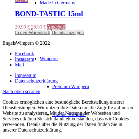
SALE
Made in Germany
BOND-TASTIC 15ml
Ursprünglicher
Aktueller
29,99
€
26,99
€
Angebot!
Wimpern / Pinzetten
Preis
Preis
In den Warenkorb
Details anzeigen
war:
ist:
EngelsWimpern © 2022
29,99 €
26,99 €.
Facebook
Wimpern
Instagram
Mail
Impressum
Datenschutzerklärung
Premium Wimpern
Nach oben scrollen
Cookies ermöglichen eine bestmögliche Bereitstellung unserer
Dienstleistungen. Wir nutzen Ihre Daten um die Zugriffe auf unsere
Website zu analysieren. Mit der Nutzung der Webseiten und
Braune Wimpern
Services erklären Sie sich damit einverstanden, dass wir Cookies
verwenden. Details über die Nutzung der Daten finden Sie in
unserer Datenschutzerklärung.