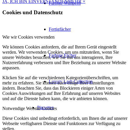
JA, ICH BIN EINVERSTANDEN
MEHR
×
Farbige Wimpern
Cookies und Datenschutz
Fertigfächer
Wie wir Cookies verwenden
Wir können Cookies anfordern, die auf Ihrem Gerät eingestellt
werden. Wir verwenden Cookies, um uns mitzuteilen, wenn Sie
Farbige Fächer
unsere Websites besuchen, wie Sie mit uns interagieren, Ihre
Nutzererfahrung verbessern und Ihre Beziehung zu unserer Website
anpassen.
Klicken Sie auf die verschiedenen Kategorienüberschriften, um
Luxury Lash Collection
mehr zu erfahren. Sie können auch einige Ihrer Einstellungen
ändern. Beachten Sie, dass das Blockieren einiger Arten von
Cookies Auswirkungen auf Ihre Erfahrung auf unseren Websites
und auf die Dienste haben kann, die wir anbieten können.
Pinzetten
Notwendige Website Cookies
Diese Cookies sind unbedingt erforderlich, um Ihnen die auf unserer
Webseite verfügbaren Dienste und Funktionen zur Verfügung zu
stellen.