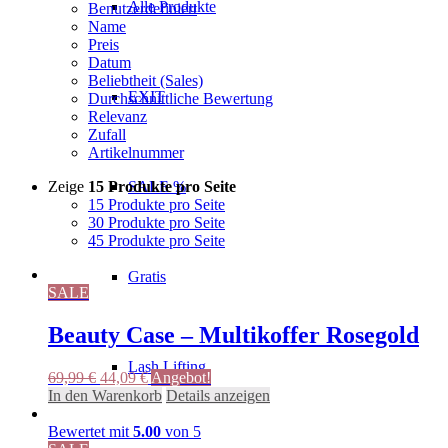
Alle Produkte
Benutzerdefiniert
Name
Preis
Datum
Beliebtheit (Sales)
EXIT
Durchschnittliche Bewertung
Relevanz
Zufall
Artikelnummer
Zeige
15 Produkte pro Seite
SALE %
15 Produkte pro Seite
30 Produkte pro Seite
45 Produkte pro Seite
Gratis
SALE
Beauty Case – Multikoffer Rosegold
Lash Lifting
Ursprünglicher
Aktueller
69,99
€
44,09
€
Angebot!
Preis
Preis
In den Warenkorb
Details anzeigen
war:
ist:
69,99 €
44,09 €.
Bewertet mit
5.00
von 5