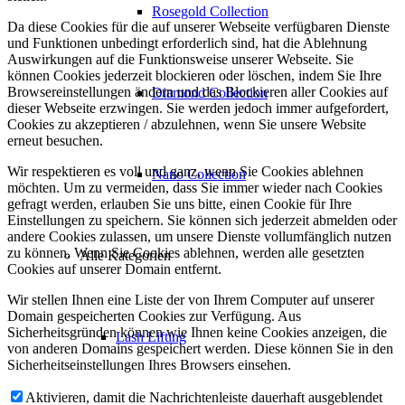
Rosegold Collection
Da diese Cookies für die auf unserer Webseite verfügbaren Dienste
und Funktionen unbedingt erforderlich sind, hat die Ablehnung
Auswirkungen auf die Funktionsweise unserer Webseite. Sie
können Cookies jederzeit blockieren oder löschen, indem Sie Ihre
Browsereinstellungen ändern und das Blockieren aller Cookies auf
Diamond Collection
dieser Webseite erzwingen. Sie werden jedoch immer aufgefordert,
Cookies zu akzeptieren / abzulehnen, wenn Sie unsere Website
erneut besuchen.
Wir respektieren es voll und ganz, wenn Sie Cookies ablehnen
Nano Collection
möchten. Um zu vermeiden, dass Sie immer wieder nach Cookies
gefragt werden, erlauben Sie uns bitte, einen Cookie für Ihre
Einstellungen zu speichern. Sie können sich jederzeit abmelden oder
andere Cookies zulassen, um unsere Dienste vollumfänglich nutzen
zu können. Wenn Sie Cookies ablehnen, werden alle gesetzten
Alle Kategorien
Cookies auf unserer Domain entfernt.
Wir stellen Ihnen eine Liste der von Ihrem Computer auf unserer
Domain gespeicherten Cookies zur Verfügung. Aus
Sicherheitsgründen können wie Ihnen keine Cookies anzeigen, die
Lash Lifting
von anderen Domains gespeichert werden. Diese können Sie in den
Sicherheitseinstellungen Ihres Browsers einsehen.
Aktivieren, damit die Nachrichtenleiste dauerhaft ausgeblendet