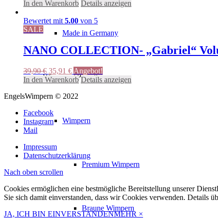
Preis
Preis
In den Warenkorb
Details anzeigen
war:
ist:
39,90 €
35,91 €.
Bewertet mit
5.00
von 5
SALE
Made in Germany
NANO COLLECTION- „Gabriel“ Vol
Ursprünglicher
Aktueller
39,90
€
35,91
€
Angebot!
Wimpern / Pinzetten
Preis
Preis
In den Warenkorb
Details anzeigen
war:
ist:
EngelsWimpern © 2022
39,90 €
35,91 €.
Facebook
Wimpern
Instagram
Mail
Impressum
Datenschutzerklärung
Premium Wimpern
Nach oben scrollen
Cookies ermöglichen eine bestmögliche Bereitstellung unserer Dienst
Sie sich damit einverstanden, dass wir Cookies verwenden. Details ü
Braune Wimpern
JA, ICH BIN EINVERSTANDEN
MEHR
×