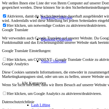
Wir stellen Ihnen eine Liste der von Ihrem Computer auf unserer D
gespeichert werden. Diese können Sie in den Sicherheitseinstellunge
Aktivieren, damit die Nachrichtenleiste dauerhaft ausgeblendet w
Rosegold Collection
wird. Andernfalls wird diese Mitteilung bei jedem Seitenladen eingeb
Hier klicken, um notwendige Cookies zu aktivieren/deaktivieren.
Google Translate
Wir verwenden auch Google Translate auf unserer Website. Da Google
Diamond Collection
Funktionalität und das Erscheinungsbild unserer Website stark beein
Google Translate Einstellungen:
Hier klicken, um CONSENT - Google Translate Cookie zu aktivier
Nano Collection
Google Analytics
Diese Cookies sammeln Informationen, die entweder in zusammengefas
Marketingkampagnen sind, oder um uns zu helfen, unsere Website un
Alle Kategorien
Wenn Sie nicht möchten, dass wir Ihren Besuch auf unserer Website v
Hier klicken, um Google Analytics zu aktivieren/deaktivieren.
Datenschutzrichtlinie
Lash Lifting