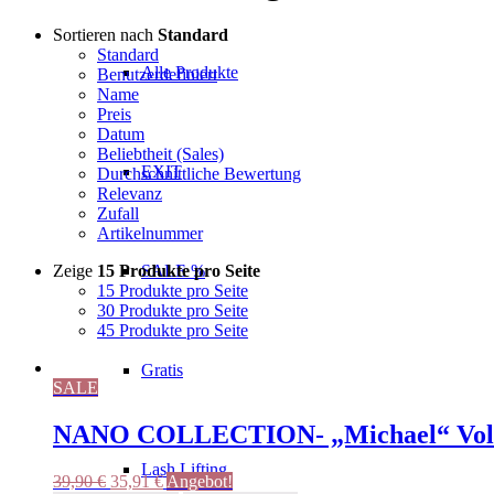
Sortieren nach
Standard
Standard
Alle Produkte
Benutzerdefiniert
Name
Preis
Datum
Beliebtheit (Sales)
EXIT
Durchschnittliche Bewertung
Relevanz
Zufall
Artikelnummer
Zeige
15 Produkte pro Seite
SALE %
15 Produkte pro Seite
30 Produkte pro Seite
45 Produkte pro Seite
Gratis
SALE
NANO COLLECTION- „Michael“ Vo
Lash Lifting
Ursprünglicher
Aktueller
39,90
€
35,91
€
Angebot!