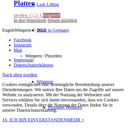
Platten
Lash Lifting
Ursprünglicher
Aktueller
16,90
€
15,21
€
Angebot!
Preis
Preis
In den Warenkorb
Details anzeigen
war:
ist:
EngelsWimpern © 2022
Made in Germany
16,90 €
15,21 €.
Facebook
Instagram
Mail
Wimpern / Pinzetten
Impressum
Datenschutzerklärung
Nach oben scrollen
Wimpern
Cookies ermöglichen eine bestmögliche Bereitstellung unserer
Dienstleistungen. Wir nutzen Ihre Daten um die Zugriffe auf unsere
Website zu analysieren. Mit der Nutzung der Webseiten und
Services erklären Sie sich damit einverstanden, dass wir Cookies
verwenden. Details über die Nutzung der Daten finden Sie in
Premium Wimpern
unserer Datenschutzerklärung.
JA, ICH BIN EINVERSTANDEN
MEHR
×