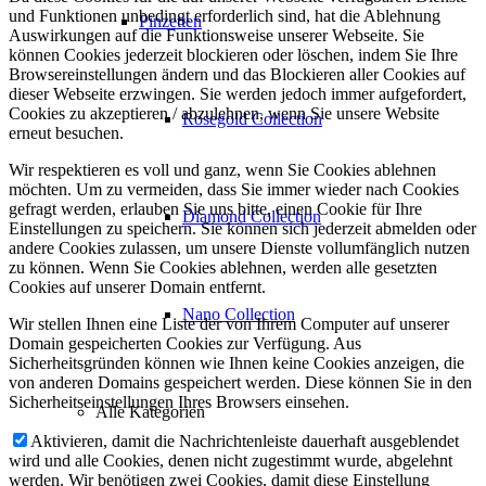
und Funktionen unbedingt erforderlich sind, hat die Ablehnung
Pinzetten
Auswirkungen auf die Funktionsweise unserer Webseite. Sie
können Cookies jederzeit blockieren oder löschen, indem Sie Ihre
Browsereinstellungen ändern und das Blockieren aller Cookies auf
dieser Webseite erzwingen. Sie werden jedoch immer aufgefordert,
Cookies zu akzeptieren / abzulehnen, wenn Sie unsere Website
Rosegold Collection
erneut besuchen.
Wir respektieren es voll und ganz, wenn Sie Cookies ablehnen
möchten. Um zu vermeiden, dass Sie immer wieder nach Cookies
gefragt werden, erlauben Sie uns bitte, einen Cookie für Ihre
Diamond Collection
Einstellungen zu speichern. Sie können sich jederzeit abmelden oder
andere Cookies zulassen, um unsere Dienste vollumfänglich nutzen
zu können. Wenn Sie Cookies ablehnen, werden alle gesetzten
Cookies auf unserer Domain entfernt.
Nano Collection
Wir stellen Ihnen eine Liste der von Ihrem Computer auf unserer
Domain gespeicherten Cookies zur Verfügung. Aus
Sicherheitsgründen können wie Ihnen keine Cookies anzeigen, die
von anderen Domains gespeichert werden. Diese können Sie in den
Sicherheitseinstellungen Ihres Browsers einsehen.
Alle Kategorien
Aktivieren, damit die Nachrichtenleiste dauerhaft ausgeblendet
wird und alle Cookies, denen nicht zugestimmt wurde, abgelehnt
werden. Wir benötigen zwei Cookies, damit diese Einstellung