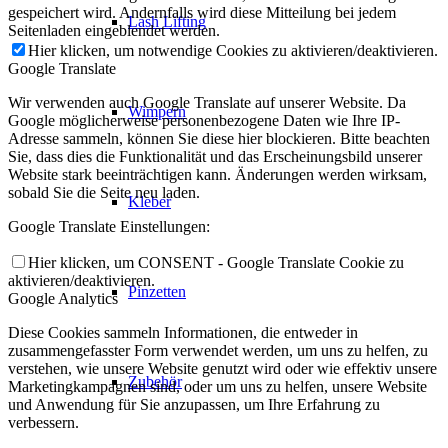
gespeichert wird. Andernfalls wird diese Mitteilung bei jedem
Lash Lifting
Seitenladen eingeblendet werden.
Hier klicken, um notwendige Cookies zu aktivieren/deaktivieren.
Google Translate
Wir verwenden auch Google Translate auf unserer Website. Da
Wimpern
Google möglicherweise personenbezogene Daten wie Ihre IP-
Adresse sammeln, können Sie diese hier blockieren. Bitte beachten
Sie, dass dies die Funktionalität und das Erscheinungsbild unserer
Website stark beeinträchtigen kann. Änderungen werden wirksam,
sobald Sie die Seite neu laden.
Kleber
Google Translate Einstellungen:
Hier klicken, um CONSENT - Google Translate Cookie zu
aktivieren/deaktivieren.
Pinzetten
Google Analytics
Diese Cookies sammeln Informationen, die entweder in
zusammengefasster Form verwendet werden, um uns zu helfen, zu
verstehen, wie unsere Website genutzt wird oder wie effektiv unsere
Zubehör
Marketingkampagnen sind, oder um uns zu helfen, unsere Website
und Anwendung für Sie anzupassen, um Ihre Erfahrung zu
verbessern.