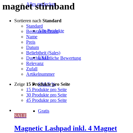
magnet stirnband
Alles entdecken
Sortieren nach
Standard
Standard
Alle Produkte
Benutzerdefiniert
Name
Preis
Datum
Beliebtheit (Sales)
EXIT
Durchschnittliche Bewertung
Relevanz
Zufall
Artikelnummer
Zeige
15 Produkte pro Seite
SALE %
15 Produkte pro Seite
30 Produkte pro Seite
45 Produkte pro Seite
Gratis
SALE
Magnetic Lashpad inkl. 4 Magnet