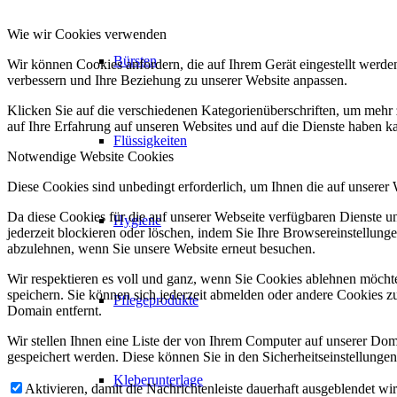
Wie wir Cookies verwenden
Bürsten
Wir können Cookies anfordern, die auf Ihrem Gerät eingestellt werde
verbessern und Ihre Beziehung zu unserer Website anpassen.
Klicken Sie auf die verschiedenen Kategorienüberschriften, um mehr 
auf Ihre Erfahrung auf unseren Websites und auf die Dienste haben k
Flüssigkeiten
Notwendige Website Cookies
Diese Cookies sind unbedingt erforderlich, um Ihnen die auf unserer
Da diese Cookies für die auf unserer Webseite verfügbaren Dienste 
Hygiene
jederzeit blockieren oder löschen, indem Sie Ihre Browsereinstellung
abzulehnen, wenn Sie unsere Website erneut besuchen.
Wir respektieren es voll und ganz, wenn Sie Cookies ablehnen möchte
speichern. Sie können sich jederzeit abmelden oder andere Cookies z
Pflegeprodukte
Domain entfernt.
Wir stellen Ihnen eine Liste der von Ihrem Computer auf unserer D
gespeichert werden. Diese können Sie in den Sicherheitseinstellunge
Kleberunterlage
Aktivieren, damit die Nachrichtenleiste dauerhaft ausgeblendet w