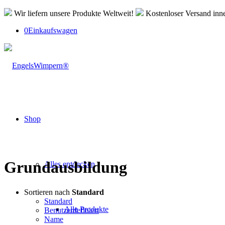
Wir liefern unsere Produkte Weltweit!
Kostenloser Versand inn
0
Einkaufswagen
Shop
Grundausbildung
Alles entdecken
Sortieren nach
Standard
Standard
Alle Produkte
Benutzerdefiniert
Name