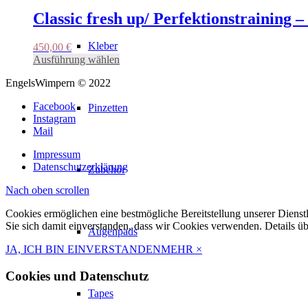
der
Classic fresh up/ Perfektionstraining –
Produktseite
gewählt
werden
Kleber
450,00
€
Dieses
Ausführung wählen
Produkt
EngelsWimpern © 2022
weist
mehrere
Facebook
Pinzetten
Varianten
Instagram
auf.
Mail
Die
Optionen
Impressum
können
Datenschutzerklärung
Zubehör
auf
der
Nach oben scrollen
Produktseite
gewählt
Cookies ermöglichen eine bestmögliche Bereitstellung unserer Dienst
werden
Sie sich damit einverstanden, dass wir Cookies verwenden. Details ü
Augenpads
JA, ICH BIN EINVERSTANDEN
MEHR
×
Cookies und Datenschutz
Tapes