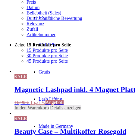
Preis
Datum
Beliebtheit (Sales)
EXIT
Durchschnittliche Bewertung
Relevanz
Zufall
Artikelnummer
Zeige
15 Produkte pro Seite
SALE %
15 Produkte pro Seite
30 Produkte pro Seite
45 Produkte pro Seite
Gratis
SALE
Magnetic Lashpad inkl. 4 Magnet Plat
Lash Lifting
Ursprünglicher
Aktueller
16,90
€
15,21
€
Angebot!
Preis
Preis
In den Warenkorb
Details anzeigen
war:
ist:
16,90 €
15,21 €.
SALE
Made in Germany
Beauty Case – Multikoffer Rosegold