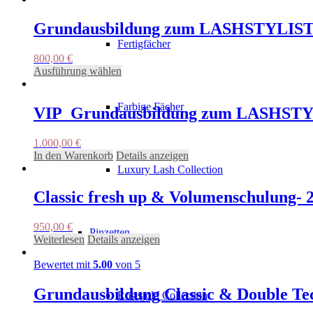
können
auf
Grundausbildung zum LASHSTYLIST
der
Produktseite
Fertigfächer
gewählt
800,00
€
werden
Dieses
Ausführung wählen
Produkt
weist
Farbige Fächer
mehrere
VIP_Grundausbildung zum LASHSTY
Varianten
auf.
1.000,00
€
Die
In den Warenkorb
Details anzeigen
Optionen
Luxury Lash Collection
können
auf
Classic fresh up & Volumenschulung- 
der
Produktseite
gewählt
950,00
€
Pinzetten
werden
Weiterlesen
Details anzeigen
Bewertet mit
5.00
von 5
Grundausbildung Classic & Double Tec
Rosegold Collection