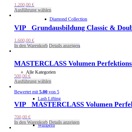
1.200,00
€
Dieses
Ausführung wählen
Produkt
Diamond Collection
weist
mehrere
VIP_ Grundausbildung Classic & Doub
Varianten
auf.
1.600,00
€
Die
In den Warenkorb
Details anzeigen
Nano Collection
Optionen
können
auf
MASTERCLASS Volumen Perfektionstr
der
Produktseite
Alle Kategorien
gewählt
500,00
€
werden
Dieses
Ausführung wählen
Produkt
weist
Bewertet mit
5.00
von 5
mehrere
Lash Lifting
Varianten
VIP_ MASTERCLASS Volumen Perfekti
auf.
Die
700,00
€
Optionen
In den Warenkorb
Details anzeigen
können
Wimpern
auf