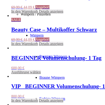
Ursprünglicher
Aktueller
69,99
€
44,09
€
Angebot!
Preis
Preis
In den Warenkorb
Details anzeigen
Wimpern / Pinzetten
war:
ist:
69,99 €
44,09 €.
SALE
Beauty Case – Multikoffer Schwarz
Wimpern
Ursprünglicher
Aktueller
69,99
€
44,09
€
Angebot!
Preis
Preis
In den Warenkorb
Details anzeigen
war:
ist:
69,99 €
44,09 €.
Premium Wimpern
BEGINNER Volumenschulung- 1 Tag
600,00
€
Dieses
Ausführung wählen
Produkt
Braune Wimpern
weist
mehrere
VIP_ BEGINNER Volumenschulung- 1
Varianten
auf.
800,00
€
Die
Farbige Wimpern
In den Warenkorb
Details anzeigen
Optionen