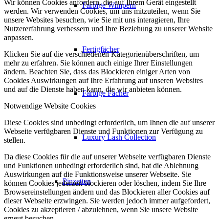
Wir können Cookies anfordern, die auf Ihrem Gerät eingestellt
Farbige Wimpern
werden. Wir verwenden Cookies, um uns mitzuteilen, wenn Sie
unsere Websites besuchen, wie Sie mit uns interagieren, Ihre
Nutzererfahrung verbessern und Ihre Beziehung zu unserer Website
anpassen.
Fertigfächer
Klicken Sie auf die verschiedenen Kategorienüberschriften, um
mehr zu erfahren. Sie können auch einige Ihrer Einstellungen
ändern. Beachten Sie, dass das Blockieren einiger Arten von
Cookies Auswirkungen auf Ihre Erfahrung auf unseren Websites
und auf die Dienste haben kann, die wir anbieten können.
Farbige Fächer
Notwendige Website Cookies
Diese Cookies sind unbedingt erforderlich, um Ihnen die auf unserer
Webseite verfügbaren Dienste und Funktionen zur Verfügung zu
Luxury Lash Collection
stellen.
Da diese Cookies für die auf unserer Webseite verfügbaren Dienste
und Funktionen unbedingt erforderlich sind, hat die Ablehnung
Auswirkungen auf die Funktionsweise unserer Webseite. Sie
Pinzetten
können Cookies jederzeit blockieren oder löschen, indem Sie Ihre
Browsereinstellungen ändern und das Blockieren aller Cookies auf
dieser Webseite erzwingen. Sie werden jedoch immer aufgefordert,
Cookies zu akzeptieren / abzulehnen, wenn Sie unsere Website
erneut besuchen.