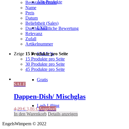
Alle Produkte
Benutzerdefiniert
Name
Preis
Datum
Beliebtheit (Sales)
EXIT
Durchschnittliche Bewertung
Relevanz
Zufall
Artikelnummer
Zeige
15 Produkte pro Seite
SALE %
15 Produkte pro Seite
30 Produkte pro Seite
45 Produkte pro Seite
Gratis
SALE
Dappen-Dish/ Mischglas
Lash Lifting
Ursprünglicher
Aktueller
4,29
€
3,86
€
Angebot!
Preis
Preis
In den Warenkorb
Details anzeigen
war:
ist:
EngelsWimpern © 2022
4,29 €
3,86 €.