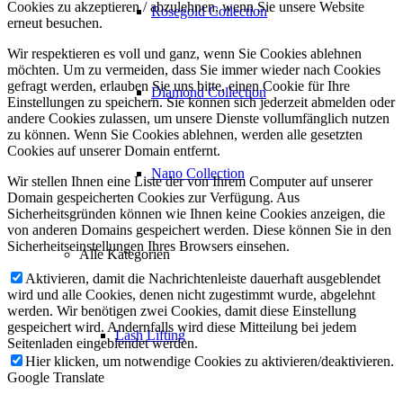
Cookies zu akzeptieren / abzulehnen, wenn Sie unsere Website
Rosegold Collection
erneut besuchen.
Wir respektieren es voll und ganz, wenn Sie Cookies ablehnen
möchten. Um zu vermeiden, dass Sie immer wieder nach Cookies
gefragt werden, erlauben Sie uns bitte, einen Cookie für Ihre
Diamond Collection
Einstellungen zu speichern. Sie können sich jederzeit abmelden oder
andere Cookies zulassen, um unsere Dienste vollumfänglich nutzen
zu können. Wenn Sie Cookies ablehnen, werden alle gesetzten
Cookies auf unserer Domain entfernt.
Nano Collection
Wir stellen Ihnen eine Liste der von Ihrem Computer auf unserer
Domain gespeicherten Cookies zur Verfügung. Aus
Sicherheitsgründen können wie Ihnen keine Cookies anzeigen, die
von anderen Domains gespeichert werden. Diese können Sie in den
Sicherheitseinstellungen Ihres Browsers einsehen.
Alle Kategorien
Aktivieren, damit die Nachrichtenleiste dauerhaft ausgeblendet
wird und alle Cookies, denen nicht zugestimmt wurde, abgelehnt
werden. Wir benötigen zwei Cookies, damit diese Einstellung
gespeichert wird. Andernfalls wird diese Mitteilung bei jedem
Lash Lifting
Seitenladen eingeblendet werden.
Hier klicken, um notwendige Cookies zu aktivieren/deaktivieren.
Google Translate