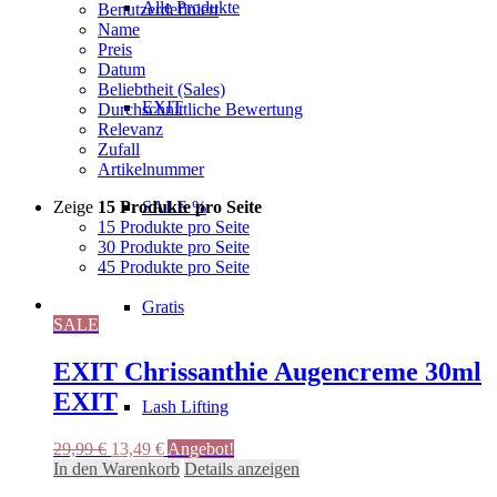
Alle Produkte
Benutzerdefiniert
Name
Preis
Datum
Beliebtheit (Sales)
EXIT
Durchschnittliche Bewertung
Relevanz
Zufall
Artikelnummer
Zeige
15 Produkte pro Seite
SALE %
15 Produkte pro Seite
30 Produkte pro Seite
45 Produkte pro Seite
Gratis
SALE
EXIT Chrissanthie Augencreme 30ml
EXIT
Lash Lifting
Ursprünglicher
Aktueller
29,99
€
13,49
€
Angebot!
Preis
Preis
In den Warenkorb
Details anzeigen
war:
ist: