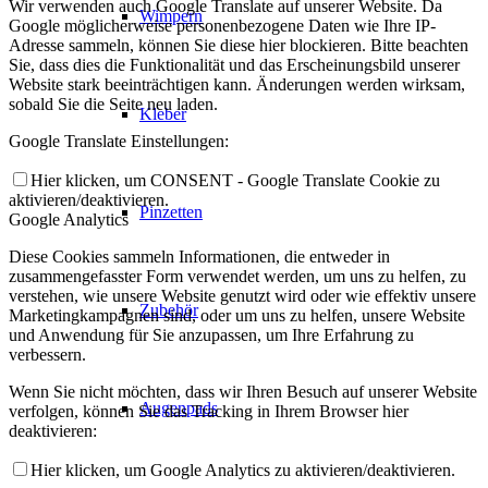
Wir verwenden auch Google Translate auf unserer Website. Da
Wimpern
Google möglicherweise personenbezogene Daten wie Ihre IP-
Adresse sammeln, können Sie diese hier blockieren. Bitte beachten
Sie, dass dies die Funktionalität und das Erscheinungsbild unserer
Website stark beeinträchtigen kann. Änderungen werden wirksam,
sobald Sie die Seite neu laden.
Kleber
Google Translate Einstellungen:
Hier klicken, um CONSENT - Google Translate Cookie zu
aktivieren/deaktivieren.
Pinzetten
Google Analytics
Diese Cookies sammeln Informationen, die entweder in
zusammengefasster Form verwendet werden, um uns zu helfen, zu
verstehen, wie unsere Website genutzt wird oder wie effektiv unsere
Zubehör
Marketingkampagnen sind, oder um uns zu helfen, unsere Website
und Anwendung für Sie anzupassen, um Ihre Erfahrung zu
verbessern.
Wenn Sie nicht möchten, dass wir Ihren Besuch auf unserer Website
Augenpads
verfolgen, können Sie das Tracking in Ihrem Browser hier
deaktivieren:
Hier klicken, um Google Analytics zu aktivieren/deaktivieren.