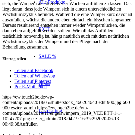
Alle Produkte
sich, die Wimpern alle drei bis vier Wochen auffüllen zu lassen. Das
liegt daran, dass jede Wimpern sich in einem unterschiedlichen
Wachstumszyklus befindet. Während die eine Wimper kurz davor ist
auszufallen, wächst die andere eben einfach ein bisschen langsamer.
Daraus resultierend entstehen immer wieder Wimpernlücken, die
EXIT
dann eben aufgefüllt werden sollten. Wie oft das Auffüllen
tatsächlich notwendig ist, hängt natürlich auch mit dem natürlichen
Wachstumszyklus der Wimpern und der Pflege nach der
Behandlung zusammen.
SALE %
Eintrag teilen
Teilen auf Facebook
Teilen auf WhatsApp
Teilen auf Pinterest
Gratis
Per E-Mail teilen
https://ew.touch2be.de/wp-
content/uploads/2018/05/shutterstock_466264640-edit-900.jpg
600
900
eszter_admin
https://ew.touch2be.de/wp-
Lash Lifting
content/uploads/2019/11/engelswimpern_2019_VEDETT-1-1-
1024x207.png
eszter_admin
2018-04-19 16:35:29
2020-06-13
00:49:38
Auffüllen