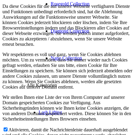
Rosegold Collection
Da diese Cookies für die auf unserer Webseite verfügbaren Dienste
und Funktionen unbedingt erforderlich sind, hat die Ablehnung
Auswirkungen auf die Funktionsweise unserer Webseite. Sie
können Cookies jederzeit blockieren oder löschen, indem Sie Ihre
Browsereinstellungen ändern und das Blockieren aller Cookies auf
Diamond Collection
dieser Webseite erzwingen. Sie werden jedoch immer aufgefordert,
Cookies zu akzeptieren / abzulehnen, wenn Sie unsere Website
erneut besuchen.
Wir respektieren es voll und ganz, wenn Sie Cookies ablehnen
Nano Collection
möchten. Um zu vermeiden, dass Sie immer wieder nach Cookies
gefragt werden, erlauben Sie uns bitte, einen Cookie für Ihre
Einstellungen zu speichern. Sie können sich jederzeit abmelden oder
andere Cookies zulassen, um unsere Dienste vollumfänglich nutzen
zu können. Wenn Sie Cookies ablehnen, werden alle gesetzten
Alle Kategorien
Cookies auf unserer Domain entfernt.
Wir stellen Ihnen eine Liste der von Ihrem Computer auf unserer
Domain gespeicherten Cookies zur Verfügung. Aus
Sicherheitsgründen können wie Ihnen keine Cookies anzeigen, die
Lash Lifting
von anderen Domains gespeichert werden. Diese können Sie in den
Sicherheitseinstellungen Ihres Browsers einsehen.
Aktivieren, damit die Nachrichtenleiste dauerhaft ausgeblendet