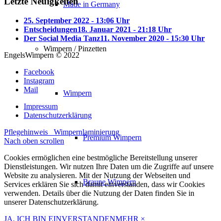
Letzte Neuigkeiten
Made in Germany
25. September 2022 - 13:06 Uhr
Entscheidungen
18. Januar 2021 - 21:18 Uhr
Der Social Media Tanz
11. November 2020 - 15:30 Uhr
Wimpern / Pinzetten
EngelsWimpern © 2022
Facebook
Instagram
Mail
Wimpern
Impressum
Datenschutzerklärung
Pflegehinweis
Wimpernlaminierung
Premium Wimpern
Nach oben scrollen
Cookies ermöglichen eine bestmögliche Bereitstellung unserer
Dienstleistungen. Wir nutzen Ihre Daten um die Zugriffe auf unsere
Website zu analysieren. Mit der Nutzung der Webseiten und
Braune Wimpern
Services erklären Sie sich damit einverstanden, dass wir Cookies
verwenden. Details über die Nutzung der Daten finden Sie in
unserer Datenschutzerklärung.
JA, ICH BIN EINVERSTANDEN
MEHR
×